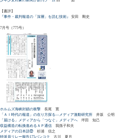
【書評】
『事件・裁判報道の「深層」を読む技術』
安田 剛史
7月号（775号）
ホルムズ海峡封鎖の衝撃
長尾 寛
「ＡＩ時代の報道」の在り方探る―メディア激動研究所
井坂 公明
「届ける」メディアから「つなぐ」メディアへ
坪田 知己
収益構造の転換進めるＡＰ通信
我孫子和夫
メディアの日本語㉒
杉浦 信之
特派員リレー報告175バンコク
古川 夏月