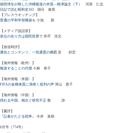
徳田球生が映した沖縄報道の本質―根津論文（下）
河原 仁志
日記で読む昭和史163
国分 俊英
【プレスウオッチング】
普通の平和学習構築を
小池 新
【メディア談話室】
皇位の在り方は国民投票で
井芹 浩文
【放送時評】
通信とコンテンツ、一気通貫の構図
音 好宏
【海外情報〈欧州〉】
報道することの代償
小林 恭子
【海外情報〈米国〉】
FIFAの金権体質に渦巻く批判の声
津山 恵子
【海外情報〈中国〉】
揺れる中国、相次ぐ研究不正
魯 諍
【書評】
『記者がたどる戦争』
今井 直樹
6月号（774号）