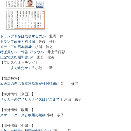
トランプ革命は成功するのか
北岡 伸一
トランプ政権と福音派
佐藤 伸行
メディアの日本語㉓
杉浦 信之
特派員リレー報告176ソウル
井上千日彩
日記で読む昭和史164
国分 俊英
【プレスウオッチング】
「ここまで来たか」!?
小池 新
【放送時評】
放送局の自己資本利益率が検討課題に
音 好宏
【海外情報〈米国〉】
サッカーのアメリカナイズはどこまで？
津山 恵子
【海外情報〈欧州〉】
スマートグラスと欧州の規制
小林 恭子
【海外情報〈中国〉】
少年少女対象の新聞が創刊ブーム
西 茹