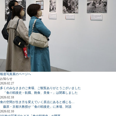
報道写真展のページへ
お知らせ
2026.02.27
多くのみなさまのご来場、ご観覧ありがとうございました
「食の戦後史－飢餓、飽食、美食－」は閉幕しました
2026.02.18
食の空間が生き方を変えていく原点にあると感じる…
藤原・京都大教授が「食の戦後史」に来場、対談
2026.02.10
101枚の写真でたどる「食の戦後史」が開幕