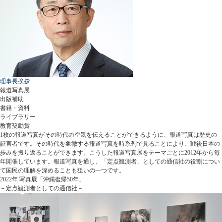
理事長挨拶
報道写真展
出版補助
書籍・資料
ライブラリー
教育奨励賞
1枚の報道写真がその時代の空気を伝えることができるように、報道写真は歴史の
証言者です。その時代を象徴する報道写真を時系列で見ることにより、戦後日本の
歩みを振り返ることができます。こうした報道写真展をテーマごとに2012年から毎
年開催しています。報道写真を通し、「定点観測者」としての通信社の役割につい
て国民の理解を深めることも狙いの一つです。
2022年 写真展「沖縄復帰50年」
－定点観測者としての通信社－