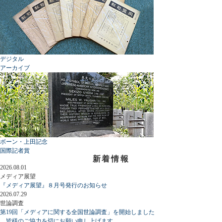
デジタル
アーカイブ
ボーン・上田記念
国際記者賞
新着情報
2026.08.01
メディア展望
『メディア展望』８月号発行のお知らせ
2026.07.29
世論調査
第19回「メディアに関する全国世論調査」を開始しました
皆様のご協力を切にお願い申し上げます