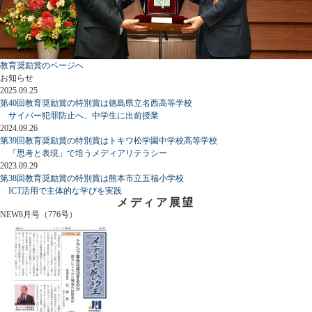
教育奨励賞のページへ
お知らせ
2025.09.25
第40回教育奨励賞の特別賞は徳島県立名西高等学校
サイバー犯罪防止へ、中学生に出前授業
2024.09.26
第39回教育奨励賞の特別賞はトキワ松学園中学校高等学校
「思考と表現」で培うメディアリテラシー
2023.09.29
第38回教育奨励賞の特別賞は熊本市立五福小学校
ICT活用で主体的な学びを実践
メディア展望
NEW
8月号（776号）