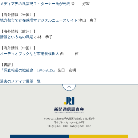
メディア界の風雲児Ｔ・ターナー氏が死去
音 好宏
【海外情報〈米国〉】
地方都市で存在感増すデジタルニュースサイト
津山 恵子
【海外情報〈欧州〉】
情報という名の戦場
小林 恭子
【海外情報〈中国〉】
オーディオブックなど市場規模拡大
西 茹
【書評】
『調査報道の戦後史 1945-2025』
柴田 友明
過去のメディア展望一覧
〒100-0011 東京都千代田区内幸町2丁目2番1号
日本プレスセンタービル1階
TEL(03)3593−1081 FAX(03)3593−1282