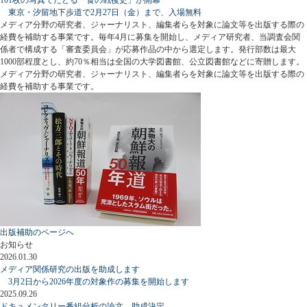
東京・汐留地下歩道で2月27日（金）まで、入場無料
メディア分野の研究者、ジャーナリスト、編集者らを対象に論文等を出版する際の
経費を補助する事業です。毎年4月に募集を開始し、メディア研究者、当調査会関
係者で構成する「審査委員会」が応募作品の中から選定します。発行部数は最大
1000部程度とし、約70％相当は全国の大学図書館、公立図書館などに寄贈します。
メディア分野の研究者、ジャーナリスト、編集者らを対象に論文等を出版する際の
経費を補助する事業です。
出版補助のページへ
お知らせ
2026.01.30
メディア関係研究の出版を助成します
3月2日から2026年度の対象作の募集を開始します
2025.09.26
ドキュメンタリー番組分析の論文、助成決定