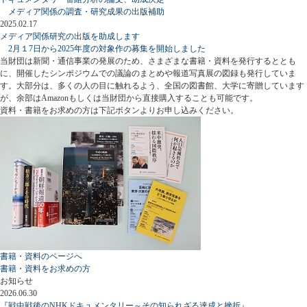
メディア関係の調査・研究成果の出版補助
2025.02.17
メディア関係研究の出版を助成します
2月１7日から2025年度の対象作の募集を開始しました
当財団は新聞・通信事業の発展のため、さまざまな書籍・資料を発行するととも
に、開催したシンポジウムでの議論のまとめや報道写真展の図録も発行していま
す。大部分は、多くの人の目に触れるよう、全国の図書館、大学に寄贈しています
が、余部はAmazonもしくは当財団から直接購入することも可能です。
資料・書籍をお求めの方は下記ボタンよりお申し込みください。
書籍・資料のページへ
書籍・資料をお求めの方
お知らせ
2026.06.30
『戦中戦後のNHKドキュメンタリー～その知られざる達成と挫折』