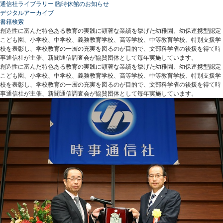
通信社ライブラリー 臨時休館のお知らせ
デジタルアーカイブ
書籍検索
創造性に富んだ特色ある教育の実践に顕著な業績を挙げた幼稚園、幼保連携型認定
こども園、小学校、中学校、義務教育学校、高等学校、中等教育学校、特別支援学
校を表彰し、学校教育の一層の充実を図るのが目的で、文部科学省の後援を得て時
事通信社が主催、新聞通信調査会が協賛団体として毎年実施しています。
創造性に富んだ特色ある教育の実践に顕著な業績を挙げた幼稚園、幼保連携型認定
こども園、小学校、中学校、義務教育学校、高等学校、中等教育学校、特別支援学
校を表彰し、学校教育の一層の充実を図るのが目的で、文部科学省の後援を得て時
事通信社が主催、新聞通信調査会が協賛団体として毎年実施しています。