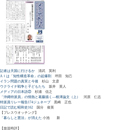
記者は天国に行けるか
清武 英利
AＩは「知性構造革命」の起爆剤
坪田 知己
イラン問題の真実と今後
杉山 文彦
ウクライナ戦争と子どもたち
坂井 英人
メディアの日本語㉑
杉浦 信之
「沖縄特派員」の情熱と葛藤描く―根津論文（上）
河原 仁志
特派員リレー報告174ジュネーブ
黒崎 正也
日記で読む昭和史162
国分 俊英
【プレスウオッチング】
「暮らしと憲法」が消えた
小池 新
【放送時評】