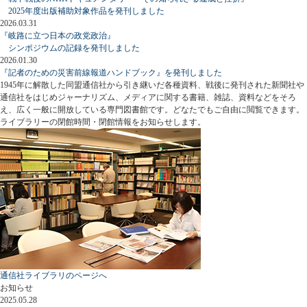
2025年度出版補助対象作品を発刊しました
2026.03.31
『岐路に立つ日本の政党政治』
シンポジウムの記録を発刊しました
2026.01.30
『記者のための災害前線報道ハンドブック』を発刊しました
1945年に解散した同盟通信社から引き継いだ各種資料、戦後に発刊された新聞社や
通信社をはじめジャーナリズム、メディアに関する書籍、雑誌、資料などをそろ
え、広く一般に開放している専門図書館です。どなたでもご自由に閲覧できます。
ライブラリーの閉館時間・閉館情報をお知らせします。
通信社ライブラリのページへ
お知らせ
2025.05.28