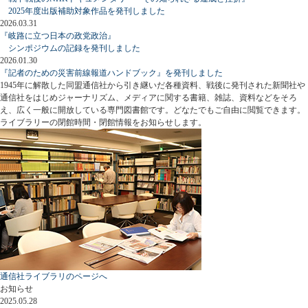
2025年度出版補助対象作品を発刊しました
2026.03.31
『岐路に立つ日本の政党政治』
シンポジウムの記録を発刊しました
2026.01.30
『記者のための災害前線報道ハンドブック』を発刊しました
1945年に解散した同盟通信社から引き継いだ各種資料、戦後に発刊された新聞社や
通信社をはじめジャーナリズム、メディアに関する書籍、雑誌、資料などをそろ
え、広く一般に開放している専門図書館です。どなたでもご自由に閲覧できます。
ライブラリーの閉館時間・閉館情報をお知らせします。
通信社ライブラリのページへ
お知らせ
2025.05.28