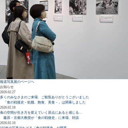
報道写真展のページへ
お知らせ
2026.02.27
多くのみなさまのご来場、ご観覧ありがとうございました
「食の戦後史－飢餓、飽食、美食－」は閉幕しました
2026.02.18
食の空間が生き方を変えていく原点にあると感じる…
藤原・京都大教授が「食の戦後史」に来場、対談
2026.02.10
101枚の写真でたどる「食の戦後史」が開幕