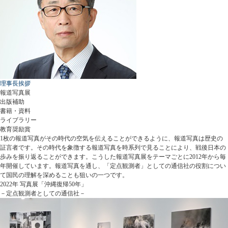
理事長挨拶
報道写真展
出版補助
書籍・資料
ライブラリー
教育奨励賞
1枚の報道写真がその時代の空気を伝えることができるように、報道写真は歴史の
証言者です。その時代を象徴する報道写真を時系列で見ることにより、戦後日本の
歩みを振り返ることができます。こうした報道写真展をテーマごとに2012年から毎
年開催しています。報道写真を通し、「定点観測者」としての通信社の役割につい
て国民の理解を深めることも狙いの一つです。
2022年 写真展「沖縄復帰50年」
－定点観測者としての通信社－