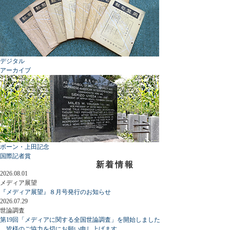
デジタル
アーカイブ
ボーン・上田記念
国際記者賞
新着情報
2026.08.01
メディア展望
『メディア展望』８月号発行のお知らせ
2026.07.29
世論調査
第19回「メディアに関する全国世論調査」を開始しました
皆様のご協力を切にお願い申し上げます