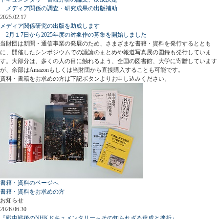
メディア関係の調査・研究成果の出版補助
2025.02.17
メディア関係研究の出版を助成します
2月１7日から2025年度の対象作の募集を開始しました
当財団は新聞・通信事業の発展のため、さまざまな書籍・資料を発行するととも
に、開催したシンポジウムでの議論のまとめや報道写真展の図録も発行していま
す。大部分は、多くの人の目に触れるよう、全国の図書館、大学に寄贈しています
が、余部はAmazonもしくは当財団から直接購入することも可能です。
資料・書籍をお求めの方は下記ボタンよりお申し込みください。
書籍・資料のページへ
書籍・資料をお求めの方
お知らせ
2026.06.30
『戦中戦後のNHKドキュメンタリー～その知られざる達成と挫折』