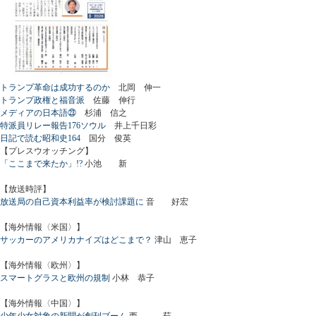
トランプ革命は成功するのか
北岡 伸一
トランプ政権と福音派
佐藤 伸行
メディアの日本語㉓
杉浦 信之
特派員リレー報告176ソウル
井上千日彩
日記で読む昭和史164
国分 俊英
【プレスウオッチング】
「ここまで来たか」!?
小池 新
【放送時評】
放送局の自己資本利益率が検討課題に
音 好宏
【海外情報〈米国〉】
サッカーのアメリカナイズはどこまで？
津山 恵子
【海外情報〈欧州〉】
スマートグラスと欧州の規制
小林 恭子
【海外情報〈中国〉】
少年少女対象の新聞が創刊ブーム
西 茹