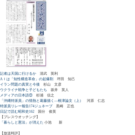
記者は天国に行けるか
清武 英利
AＩは「知性構造革命」の起爆剤
坪田 知己
イラン問題の真実と今後
杉山 文彦
ウクライナ戦争と子どもたち
坂井 英人
メディアの日本語㉑
杉浦 信之
「沖縄特派員」の情熱と葛藤描く―根津論文（上）
河原 仁志
特派員リレー報告174ジュネーブ
黒崎 正也
日記で読む昭和史162
国分 俊英
【プレスウオッチング】
「暮らしと憲法」が消えた
小池 新
【放送時評】