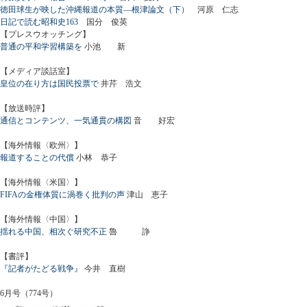
徳田球生が映した沖縄報道の本質―根津論文（下）
河原 仁志
日記で読む昭和史163
国分 俊英
【プレスウオッチング】
普通の平和学習構築を
小池 新
【メディア談話室】
皇位の在り方は国民投票で
井芹 浩文
【放送時評】
通信とコンテンツ、一気通貫の構図
音 好宏
【海外情報〈欧州〉】
報道することの代償
小林 恭子
【海外情報〈米国〉】
FIFAの金権体質に渦巻く批判の声
津山 恵子
【海外情報〈中国〉】
揺れる中国、相次ぐ研究不正
魯 諍
【書評】
『記者がたどる戦争』
今井 直樹
6月号（774号）