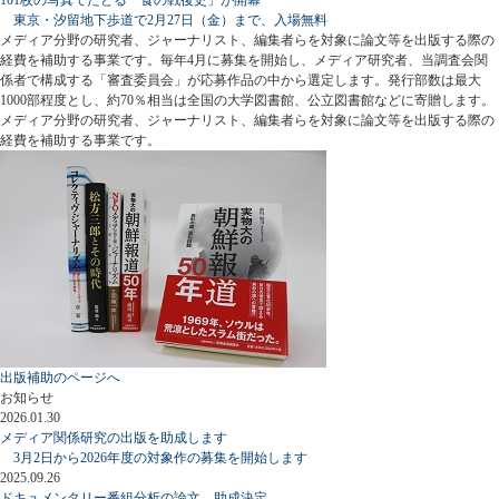
東京・汐留地下歩道で2月27日（金）まで、入場無料
メディア分野の研究者、ジャーナリスト、編集者らを対象に論文等を出版する際の
経費を補助する事業です。毎年4月に募集を開始し、メディア研究者、当調査会関
係者で構成する「審査委員会」が応募作品の中から選定します。発行部数は最大
1000部程度とし、約70％相当は全国の大学図書館、公立図書館などに寄贈します。
メディア分野の研究者、ジャーナリスト、編集者らを対象に論文等を出版する際の
経費を補助する事業です。
出版補助のページへ
お知らせ
2026.01.30
メディア関係研究の出版を助成します
3月2日から2026年度の対象作の募集を開始します
2025.09.26
ドキュメンタリー番組分析の論文、助成決定