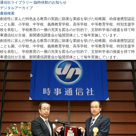
通信社ライブラリー 臨時休館のお知らせ
デジタルアーカイブ
書籍検索
創造性に富んだ特色ある教育の実践に顕著な業績を挙げた幼稚園、幼保連携型認定
こども園、小学校、中学校、義務教育学校、高等学校、中等教育学校、特別支援学
校を表彰し、学校教育の一層の充実を図るのが目的で、文部科学省の後援を得て時
事通信社が主催、新聞通信調査会が協賛団体として毎年実施しています。
創造性に富んだ特色ある教育の実践に顕著な業績を挙げた幼稚園、幼保連携型認定
こども園、小学校、中学校、義務教育学校、高等学校、中等教育学校、特別支援学
校を表彰し、学校教育の一層の充実を図るのが目的で、文部科学省の後援を得て時
事通信社が主催、新聞通信調査会が協賛団体として毎年実施しています。