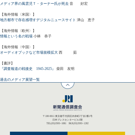
メディア界の風雲児Ｔ・ターナー氏が死去
音 好宏
【海外情報〈米国〉】
地方都市で存在感増すデジタルニュースサイト
津山 恵子
【海外情報〈欧州〉】
情報という名の戦場
小林 恭子
【海外情報〈中国〉】
オーディオブックなど市場規模拡大
西 茹
【書評】
『調査報道の戦後史 1945-2025』
柴田 友明
過去のメディア展望一覧
〒100-0011 東京都千代田区内幸町2丁目2番1号
日本プレスセンタービル1階
TEL(03)3593−1081 FAX(03)3593−1282