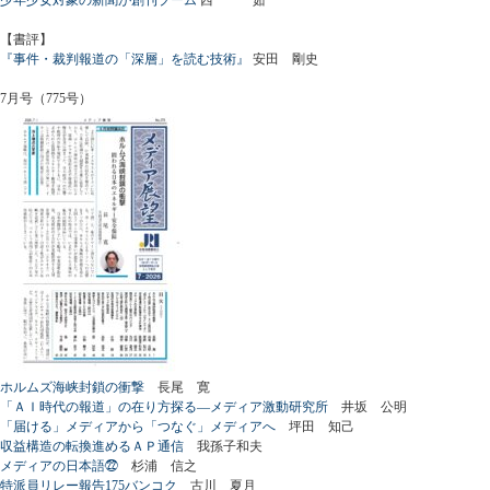
【書評】
『事件・裁判報道の「深層」を読む技術』
安田 剛史
7月号（775号）
ホルムズ海峡封鎖の衝撃
長尾 寛
「ＡＩ時代の報道」の在り方探る―メディア激動研究所
井坂 公明
「届ける」メディアから「つなぐ」メディアへ
坪田 知己
収益構造の転換進めるＡＰ通信
我孫子和夫
メディアの日本語㉒
杉浦 信之
特派員リレー報告175バンコク
古川 夏月