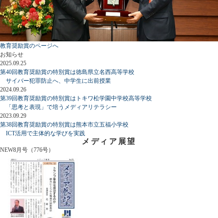
教育奨励賞のページへ
お知らせ
2025.09.25
第40回教育奨励賞の特別賞は徳島県立名西高等学校
サイバー犯罪防止へ、中学生に出前授業
2024.09.26
第39回教育奨励賞の特別賞はトキワ松学園中学校高等学校
「思考と表現」で培うメディアリテラシー
2023.09.29
第38回教育奨励賞の特別賞は熊本市立五福小学校
ICT活用で主体的な学びを実践
メディア展望
NEW
8月号（776号）