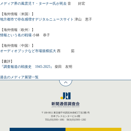
メディア界の風雲児Ｔ・ターナー氏が死去
音 好宏
【海外情報〈米国〉】
地方都市で存在感増すデジタルニュースサイト
津山 恵子
【海外情報〈欧州〉】
情報という名の戦場
小林 恭子
【海外情報〈中国〉】
オーディオブックなど市場規模拡大
西 茹
【書評】
『調査報道の戦後史 1945-2025』
柴田 友明
過去のメディア展望一覧
〒100-0011 東京都千代田区内幸町2丁目2番1号
日本プレスセンタービル1階
TEL(03)3593−1081 FAX(03)3593−1282