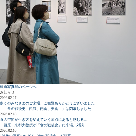
報道写真展のページへ
お知らせ
2026.02.27
多くのみなさまのご来場、ご観覧ありがとうございました
「食の戦後史－飢餓、飽食、美食－」は閉幕しました
2026.02.18
食の空間が生き方を変えていく原点にあると感じる…
藤原・京都大教授が「食の戦後史」に来場、対談
2026.02.10
101枚の写真でたどる「食の戦後史」が開幕