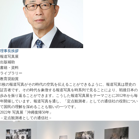
理事長挨拶
報道写真展
出版補助
書籍・資料
ライブラリー
教育奨励賞
1枚の報道写真がその時代の空気を伝えることができるように、報道写真は歴史の
証言者です。その時代を象徴する報道写真を時系列で見ることにより、戦後日本の
歩みを振り返ることができます。こうした報道写真展をテーマごとに2012年から毎
年開催しています。報道写真を通し、「定点観測者」としての通信社の役割につい
て国民の理解を深めることも狙いの一つです。
2022年 写真展「沖縄復帰50年」
－定点観測者としての通信社－