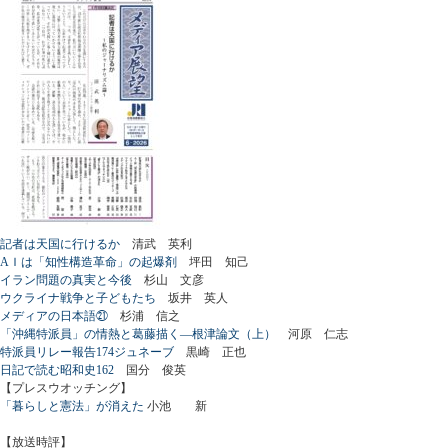
記者は天国に行けるか
清武 英利
AＩは「知性構造革命」の起爆剤
坪田 知己
イラン問題の真実と今後
杉山 文彦
ウクライナ戦争と子どもたち
坂井 英人
メディアの日本語㉑
杉浦 信之
「沖縄特派員」の情熱と葛藤描く―根津論文（上）
河原 仁志
特派員リレー報告174ジュネーブ
黒崎 正也
日記で読む昭和史162
国分 俊英
【プレスウオッチング】
「暮らしと憲法」が消えた
小池 新
【放送時評】