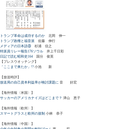
トランプ革命は成功するのか
北岡 伸一
トランプ政権と福音派
佐藤 伸行
メディアの日本語㉓
杉浦 信之
特派員リレー報告176ソウル
井上千日彩
日記で読む昭和史164
国分 俊英
【プレスウオッチング】
「ここまで来たか」!?
小池 新
【放送時評】
放送局の自己資本利益率が検討課題に
音 好宏
【海外情報〈米国〉】
サッカーのアメリカナイズはどこまで？
津山 恵子
【海外情報〈欧州〉】
スマートグラスと欧州の規制
小林 恭子
【海外情報〈中国〉】
少年少女対象の新聞が創刊ブーム
西 茹