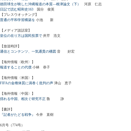
徳田球生が映した沖縄報道の本質―根津論文（下）
河原 仁志
日記で読む昭和史163
国分 俊英
【プレスウオッチング】
普通の平和学習構築を
小池 新
【メディア談話室】
皇位の在り方は国民投票で
井芹 浩文
【放送時評】
通信とコンテンツ、一気通貫の構図
音 好宏
【海外情報〈欧州〉】
報道することの代償
小林 恭子
【海外情報〈米国〉】
FIFAの金権体質に渦巻く批判の声
津山 恵子
【海外情報〈中国〉】
揺れる中国、相次ぐ研究不正
魯 諍
【書評】
『記者がたどる戦争』
今井 直樹
6月号（774号）