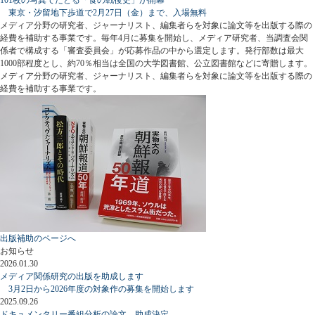
東京・汐留地下歩道で2月27日（金）まで、入場無料
メディア分野の研究者、ジャーナリスト、編集者らを対象に論文等を出版する際の
経費を補助する事業です。毎年4月に募集を開始し、メディア研究者、当調査会関
係者で構成する「審査委員会」が応募作品の中から選定します。発行部数は最大
1000部程度とし、約70％相当は全国の大学図書館、公立図書館などに寄贈します。
メディア分野の研究者、ジャーナリスト、編集者らを対象に論文等を出版する際の
経費を補助する事業です。
出版補助のページへ
お知らせ
2026.01.30
メディア関係研究の出版を助成します
3月2日から2026年度の対象作の募集を開始します
2025.09.26
ドキュメンタリー番組分析の論文、助成決定