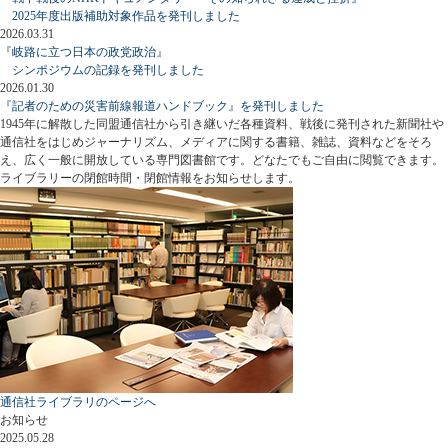
2025年度出版補助対象作品を発刊しました
2026.03.31
『岐路に立つ日本の政党政治』
シンポジウムの記録を発刊しました
2026.01.30
『記者のための災害前線報道ハンドブック』を発刊しました
1945年に解散した同盟通信社から引き継いだ各種資料、戦後に発刊された新聞社や
通信社をはじめジャーナリズム、メディアに関する書籍、雑誌、資料などをそろ
え、広く一般に開放している専門図書館です。どなたでもご自由に閲覧できます。
ライブラリーの閉館時間・閉館情報をお知らせします。
通信社ライブラリのページへ
お知らせ
2025.05.28