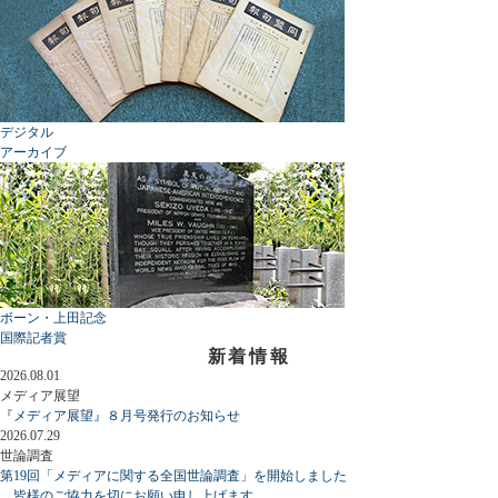
デジタル
アーカイブ
ボーン・上田記念
国際記者賞
新着情報
2026.08.01
メディア展望
『メディア展望』８月号発行のお知らせ
2026.07.29
世論調査
第19回「メディアに関する全国世論調査」を開始しました
皆様のご協力を切にお願い申し上げます