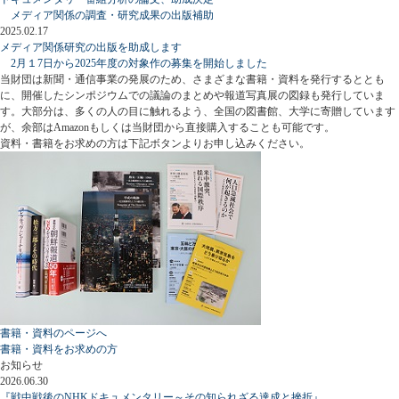
メディア関係の調査・研究成果の出版補助
2025.02.17
メディア関係研究の出版を助成します
2月１7日から2025年度の対象作の募集を開始しました
当財団は新聞・通信事業の発展のため、さまざまな書籍・資料を発行するととも
に、開催したシンポジウムでの議論のまとめや報道写真展の図録も発行していま
す。大部分は、多くの人の目に触れるよう、全国の図書館、大学に寄贈しています
が、余部はAmazonもしくは当財団から直接購入することも可能です。
資料・書籍をお求めの方は下記ボタンよりお申し込みください。
書籍・資料のページへ
書籍・資料をお求めの方
お知らせ
2026.06.30
『戦中戦後のNHKドキュメンタリー～その知られざる達成と挫折』