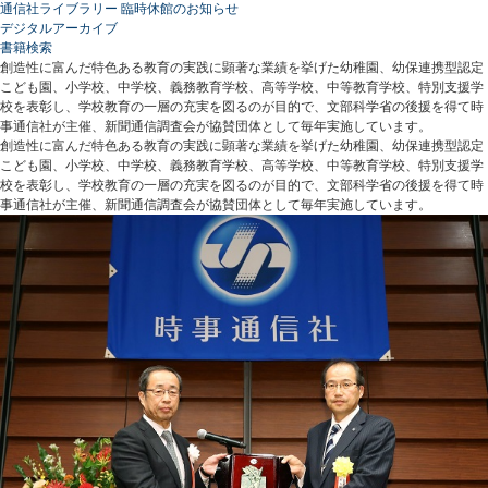
通信社ライブラリー 臨時休館のお知らせ
デジタルアーカイブ
書籍検索
創造性に富んだ特色ある教育の実践に顕著な業績を挙げた幼稚園、幼保連携型認定
こども園、小学校、中学校、義務教育学校、高等学校、中等教育学校、特別支援学
校を表彰し、学校教育の一層の充実を図るのが目的で、文部科学省の後援を得て時
事通信社が主催、新聞通信調査会が協賛団体として毎年実施しています。
創造性に富んだ特色ある教育の実践に顕著な業績を挙げた幼稚園、幼保連携型認定
こども園、小学校、中学校、義務教育学校、高等学校、中等教育学校、特別支援学
校を表彰し、学校教育の一層の充実を図るのが目的で、文部科学省の後援を得て時
事通信社が主催、新聞通信調査会が協賛団体として毎年実施しています。