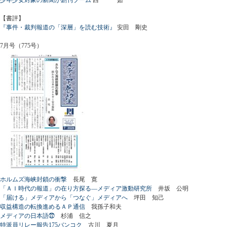
【書評】
『事件・裁判報道の「深層」を読む技術』
安田 剛史
7月号（775号）
ホルムズ海峡封鎖の衝撃
長尾 寛
「ＡＩ時代の報道」の在り方探る―メディア激動研究所
井坂 公明
「届ける」メディアから「つなぐ」メディアへ
坪田 知己
収益構造の転換進めるＡＰ通信
我孫子和夫
メディアの日本語㉒
杉浦 信之
特派員リレー報告175バンコク
古川 夏月