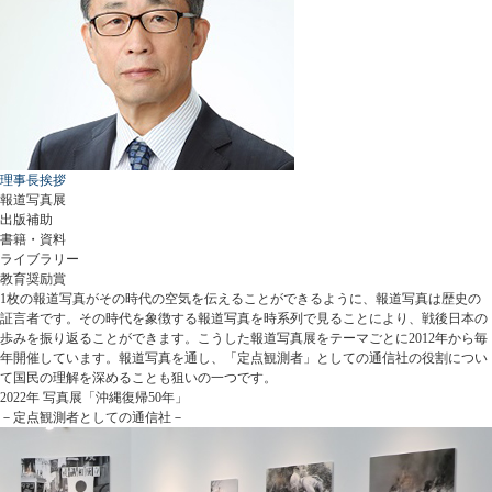
理事長挨拶
報道写真展
出版補助
書籍・資料
ライブラリー
教育奨励賞
1枚の報道写真がその時代の空気を伝えることができるように、報道写真は歴史の
証言者です。その時代を象徴する報道写真を時系列で見ることにより、戦後日本の
歩みを振り返ることができます。こうした報道写真展をテーマごとに2012年から毎
年開催しています。報道写真を通し、「定点観測者」としての通信社の役割につい
て国民の理解を深めることも狙いの一つです。
2022年 写真展「沖縄復帰50年」
－定点観測者としての通信社－