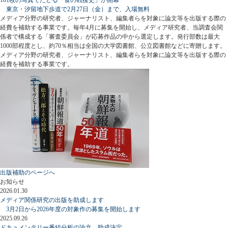
東京・汐留地下歩道で2月27日（金）まで、入場無料
メディア分野の研究者、ジャーナリスト、編集者らを対象に論文等を出版する際の
経費を補助する事業です。毎年4月に募集を開始し、メディア研究者、当調査会関
係者で構成する「審査委員会」が応募作品の中から選定します。発行部数は最大
1000部程度とし、約70％相当は全国の大学図書館、公立図書館などに寄贈します。
メディア分野の研究者、ジャーナリスト、編集者らを対象に論文等を出版する際の
経費を補助する事業です。
出版補助のページへ
お知らせ
2026.01.30
メディア関係研究の出版を助成します
3月2日から2026年度の対象作の募集を開始します
2025.09.26
ドキュメンタリー番組分析の論文、助成決定