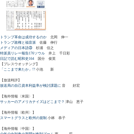
トランプ革命は成功するのか
北岡 伸一
トランプ政権と福音派
佐藤 伸行
メディアの日本語㉓
杉浦 信之
特派員リレー報告176ソウル
井上 千日彩
日記で読む昭和史164
国分 俊英
【プレスウオッチング】
「ここまで来たか」!?
小池 新
【放送時評】
放送局の自己資本利益率が検討課題に
音 好宏
【海外情報〈米国〉】
サッカーのアメリカナイズはどこまで？
津山 恵子
【海外情報〈欧州〉】
スマートグラスと欧州の規制
小林 恭子
【海外情報〈中国〉】
少年少女対象の新聞が創刊ブーム
西 茹