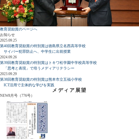
教育奨励賞のページへ
お知らせ
2025.09.25
第40回教育奨励賞の特別賞は徳島県立名西高等学校
サイバー犯罪防止へ、中学生に出前授業
2024.09.26
第39回教育奨励賞の特別賞はトキワ松学園中学校高等学校
「思考と表現」で培うメディアリテラシー
2023.09.29
第38回教育奨励賞の特別賞は熊本市立五福小学校
ICT活用で主体的な学びを実践
メディア展望
NEW
8月号（776号）