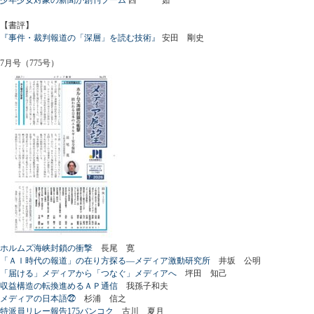
【書評】
『事件・裁判報道の「深層」を読む技術』
安田 剛史
7月号（775号）
ホルムズ海峡封鎖の衝撃
長尾 寛
「ＡＩ時代の報道」の在り方探る―メディア激動研究所
井坂 公明
「届ける」メディアから「つなぐ」メディアへ
坪田 知己
収益構造の転換進めるＡＰ通信
我孫子和夫
メディアの日本語㉒
杉浦 信之
特派員リレー報告175バンコク
古川 夏月