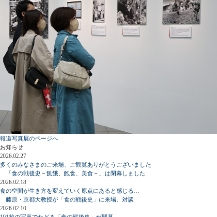
報道写真展のページへ
お知らせ
2026.02.27
多くのみなさまのご来場、ご観覧ありがとうございました
「食の戦後史－飢餓、飽食、美食－」は閉幕しました
2026.02.18
食の空間が生き方を変えていく原点にあると感じる…
藤原・京都大教授が「食の戦後史」に来場、対談
2026.02.10
101枚の写真でたどる「食の戦後史」が開幕