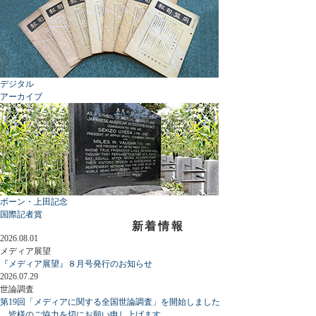
デジタル
アーカイブ
ボーン・上田記念
国際記者賞
新着情報
2026.08.01
メディア展望
『メディア展望』８月号発行のお知らせ
2026.07.29
世論調査
第19回「メディアに関する全国世論調査」を開始しました
皆様のご協力を切にお願い申し上げます