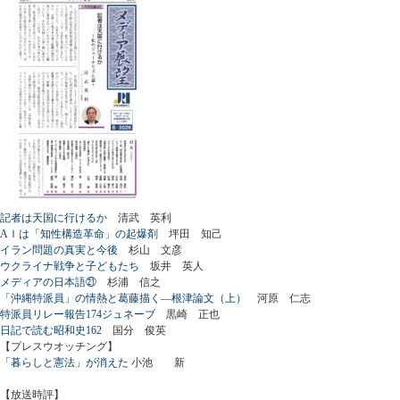
記者は天国に行けるか
清武 英利
AＩは「知性構造革命」の起爆剤
坪田 知己
イラン問題の真実と今後
杉山 文彦
ウクライナ戦争と子どもたち
坂井 英人
メディアの日本語㉑
杉浦 信之
「沖縄特派員」の情熱と葛藤描く―根津論文（上）
河原 仁志
特派員リレー報告174ジュネーブ
黒崎 正也
日記で読む昭和史162
国分 俊英
【プレスウオッチング】
「暮らしと憲法」が消えた
小池 新
【放送時評】