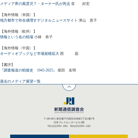
メディア界の風雲児Ｔ・ターナー氏が死去
音 好宏
【海外情報〈米国〉】
地方都市で存在感増すデジタルニュースサイト
津山 恵子
【海外情報〈欧州〉】
情報という名の戦場
小林 恭子
【海外情報〈中国〉】
オーディオブックなど市場規模拡大
西 茹
【書評】
『調査報道の戦後史 1945-2025』
柴田 友明
過去のメディア展望一覧
〒100-0011 東京都千代田区内幸町2丁目2番1号
日本プレスセンタービル1階
TEL(03)3593−1081 FAX(03)3593−1282