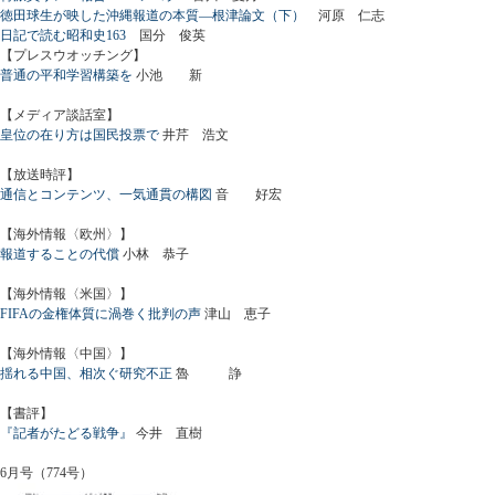
徳田球生が映した沖縄報道の本質―根津論文（下）
河原 仁志
日記で読む昭和史163
国分 俊英
【プレスウオッチング】
普通の平和学習構築を
小池 新
【メディア談話室】
皇位の在り方は国民投票で
井芹 浩文
【放送時評】
通信とコンテンツ、一気通貫の構図
音 好宏
【海外情報〈欧州〉】
報道することの代償
小林 恭子
【海外情報〈米国〉】
FIFAの金権体質に渦巻く批判の声
津山 恵子
【海外情報〈中国〉】
揺れる中国、相次ぐ研究不正
魯 諍
【書評】
『記者がたどる戦争』
今井 直樹
6月号（774号）