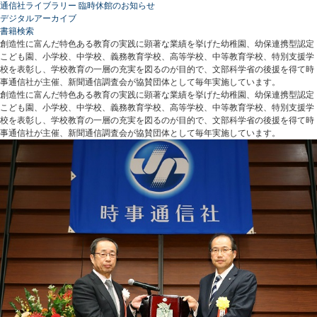
通信社ライブラリー 臨時休館のお知らせ
デジタルアーカイブ
書籍検索
創造性に富んだ特色ある教育の実践に顕著な業績を挙げた幼稚園、幼保連携型認定
こども園、小学校、中学校、義務教育学校、高等学校、中等教育学校、特別支援学
校を表彰し、学校教育の一層の充実を図るのが目的で、文部科学省の後援を得て時
事通信社が主催、新聞通信調査会が協賛団体として毎年実施しています。
創造性に富んだ特色ある教育の実践に顕著な業績を挙げた幼稚園、幼保連携型認定
こども園、小学校、中学校、義務教育学校、高等学校、中等教育学校、特別支援学
校を表彰し、学校教育の一層の充実を図るのが目的で、文部科学省の後援を得て時
事通信社が主催、新聞通信調査会が協賛団体として毎年実施しています。