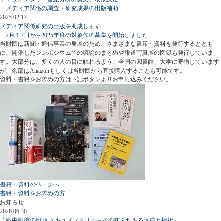
メディア関係の調査・研究成果の出版補助
2025.02.17
メディア関係研究の出版を助成します
2月１7日から2025年度の対象作の募集を開始しました
当財団は新聞・通信事業の発展のため、さまざまな書籍・資料を発行するととも
に、開催したシンポジウムでの議論のまとめや報道写真展の図録も発行していま
す。大部分は、多くの人の目に触れるよう、全国の図書館、大学に寄贈しています
が、余部はAmazonもしくは当財団から直接購入することも可能です。
資料・書籍をお求めの方は下記ボタンよりお申し込みください。
書籍・資料のページへ
書籍・資料をお求めの方
お知らせ
2026.06.30
『戦中戦後のNHKドキュメンタリー～その知られざる達成と挫折』