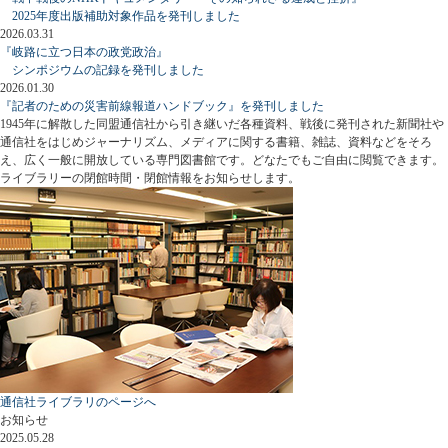
2025年度出版補助対象作品を発刊しました
2026.03.31
『岐路に立つ日本の政党政治』
シンポジウムの記録を発刊しました
2026.01.30
『記者のための災害前線報道ハンドブック』を発刊しました
1945年に解散した同盟通信社から引き継いだ各種資料、戦後に発刊された新聞社や
通信社をはじめジャーナリズム、メディアに関する書籍、雑誌、資料などをそろ
え、広く一般に開放している専門図書館です。どなたでもご自由に閲覧できます。
ライブラリーの閉館時間・閉館情報をお知らせします。
通信社ライブラリのページへ
お知らせ
2025.05.28