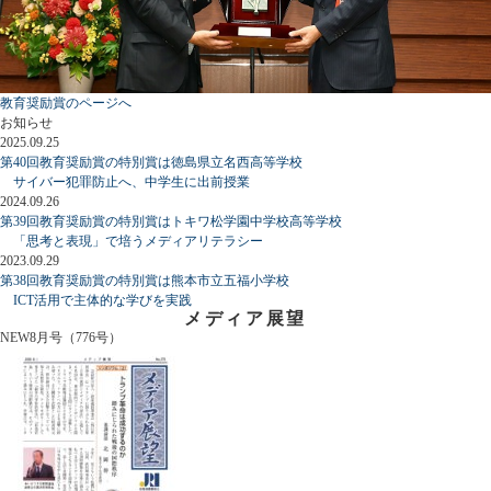
教育奨励賞のページへ
お知らせ
2025.09.25
第40回教育奨励賞の特別賞は徳島県立名西高等学校
サイバー犯罪防止へ、中学生に出前授業
2024.09.26
第39回教育奨励賞の特別賞はトキワ松学園中学校高等学校
「思考と表現」で培うメディアリテラシー
2023.09.29
第38回教育奨励賞の特別賞は熊本市立五福小学校
ICT活用で主体的な学びを実践
メディア展望
NEW
8月号（776号）