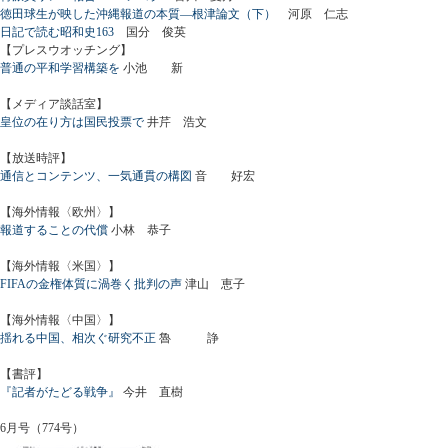
徳田球生が映した沖縄報道の本質―根津論文（下）
河原 仁志
日記で読む昭和史163
国分 俊英
【プレスウオッチング】
普通の平和学習構築を
小池 新
【メディア談話室】
皇位の在り方は国民投票で
井芹 浩文
【放送時評】
通信とコンテンツ、一気通貫の構図
音 好宏
【海外情報〈欧州〉】
報道することの代償
小林 恭子
【海外情報〈米国〉】
FIFAの金権体質に渦巻く批判の声
津山 恵子
【海外情報〈中国〉】
揺れる中国、相次ぐ研究不正
魯 諍
【書評】
『記者がたどる戦争』
今井 直樹
6月号（774号）