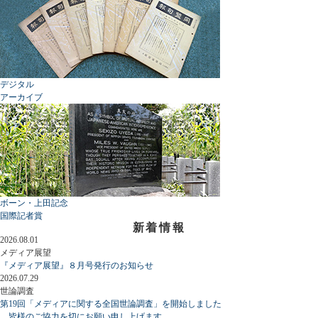
デジタル
アーカイブ
ボーン・上田記念
国際記者賞
新着情報
2026.08.01
メディア展望
『メディア展望』８月号発行のお知らせ
2026.07.29
世論調査
第19回「メディアに関する全国世論調査」を開始しました
皆様のご協力を切にお願い申し上げます