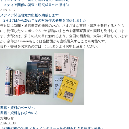
メディア関係の調査・研究成果の出版補助
2025.02.17
メディア関係研究の出版を助成します
2月１7日から2025年度の対象作の募集を開始しました
当財団は新聞・通信事業の発展のため、さまざまな書籍・資料を発行するととも
に、開催したシンポジウムでの議論のまとめや報道写真展の図録も発行していま
す。大部分は、多くの人の目に触れるよう、全国の図書館、大学に寄贈しています
が、余部はAmazonもしくは当財団から直接購入することも可能です。
資料・書籍をお求めの方は下記ボタンよりお申し込みください。
書籍・資料のページへ
書籍・資料をお求めの方
お知らせ
2026.06.30
『戦中戦後のNHKドキュメンタリー～その知られざる達成と挫折』