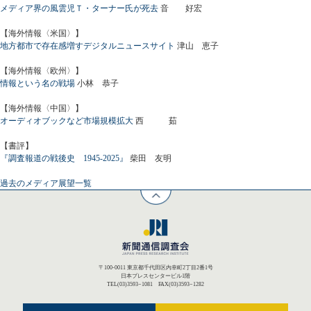
メディア界の風雲児Ｔ・ターナー氏が死去
音 好宏
【海外情報〈米国〉】
地方都市で存在感増すデジタルニュースサイト
津山 恵子
【海外情報〈欧州〉】
情報という名の戦場
小林 恭子
【海外情報〈中国〉】
オーディオブックなど市場規模拡大
西 茹
【書評】
『調査報道の戦後史 1945-2025』
柴田 友明
過去のメディア展望一覧
〒100-0011 東京都千代田区内幸町2丁目2番1号
日本プレスセンタービル1階
TEL(03)3593−1081 FAX(03)3593−1282