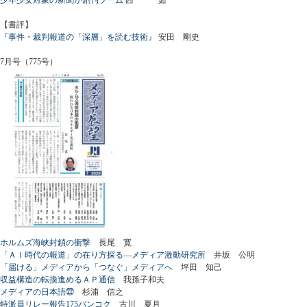
【書評】
『事件・裁判報道の「深層」を読む技術』
安田 剛史
7月号（775号）
ホルムズ海峡封鎖の衝撃
長尾 寛
「ＡＩ時代の報道」の在り方探る―メディア激動研究所
井坂 公明
「届ける」メディアから「つなぐ」メディアへ
坪田 知己
収益構造の転換進めるＡＰ通信
我孫子和夫
メディアの日本語㉒
杉浦 信之
特派員リレー報告175バンコク
古川 夏月