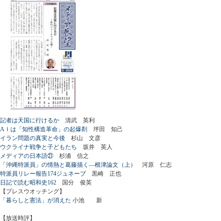
記者は天国に行けるか
清武 英利
AＩは「知性構造革命」の起爆剤
坪田 知己
イラン問題の真実と今後
杉山 文彦
ウクライナ戦争と子どもたち
坂井 英人
メディアの日本語㉑
杉浦 信之
「沖縄特派員」の情熱と葛藤描く―根津論文（上）
河原 仁志
特派員リレー報告174ジュネーブ
黒崎 正也
日記で読む昭和史162
国分 俊英
【プレスウオッチング】
「暮らしと憲法」が消えた
小池 新
【放送時評】