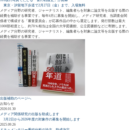
東京・汐留地下歩道で2月27日（金）まで、入場無料
メディア分野の研究者、ジャーナリスト、編集者らを対象に論文等を出版する際の
経費を補助する事業です。毎年4月に募集を開始し、メディア研究者、当調査会関
係者で構成する「審査委員会」が応募作品の中から選定します。発行部数は最大
1000部程度とし、約70％相当は全国の大学図書館、公立図書館などに寄贈します。
メディア分野の研究者、ジャーナリスト、編集者らを対象に論文等を出版する際の
経費を補助する事業です。
出版補助のページへ
お知らせ
2026.01.30
メディア関係研究の出版を助成します
3月2日から2026年度の対象作の募集を開始します
2025.09.26
ドキュメンタリー番組分析の論文、助成決定