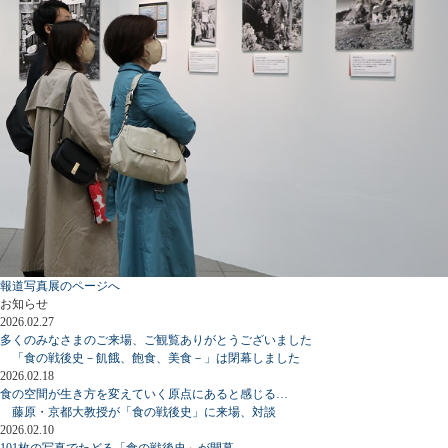
報道写真展のページへ
お知らせ
2026.02.27
多くのみなさまのご来場、ご観覧ありがとうございました
「食の戦後史－飢餓、飽食、美食－」は閉幕しました
2026.02.18
食の空間が生き方を変えていく原点にあると感じる…
藤原・京都大教授が「食の戦後史」に来場、対談
2026.02.10
101枚の写真でたどる「食の戦後史」が開幕