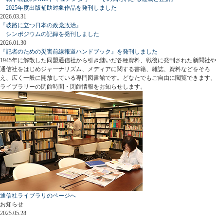
2025年度出版補助対象作品を発刊しました
2026.03.31
『岐路に立つ日本の政党政治』
シンポジウムの記録を発刊しました
2026.01.30
『記者のための災害前線報道ハンドブック』を発刊しました
1945年に解散した同盟通信社から引き継いだ各種資料、戦後に発刊された新聞社や
通信社をはじめジャーナリズム、メディアに関する書籍、雑誌、資料などをそろ
え、広く一般に開放している専門図書館です。どなたでもご自由に閲覧できます。
ライブラリーの閉館時間・閉館情報をお知らせします。
通信社ライブラリのページへ
お知らせ
2025.05.28