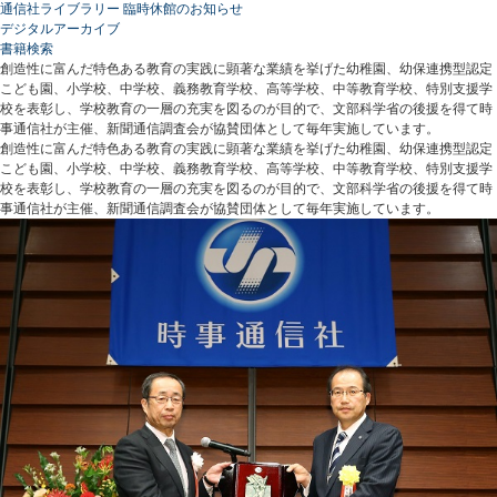
通信社ライブラリー 臨時休館のお知らせ
デジタルアーカイブ
書籍検索
創造性に富んだ特色ある教育の実践に顕著な業績を挙げた幼稚園、幼保連携型認定
こども園、小学校、中学校、義務教育学校、高等学校、中等教育学校、特別支援学
校を表彰し、学校教育の一層の充実を図るのが目的で、文部科学省の後援を得て時
事通信社が主催、新聞通信調査会が協賛団体として毎年実施しています。
創造性に富んだ特色ある教育の実践に顕著な業績を挙げた幼稚園、幼保連携型認定
こども園、小学校、中学校、義務教育学校、高等学校、中等教育学校、特別支援学
校を表彰し、学校教育の一層の充実を図るのが目的で、文部科学省の後援を得て時
事通信社が主催、新聞通信調査会が協賛団体として毎年実施しています。