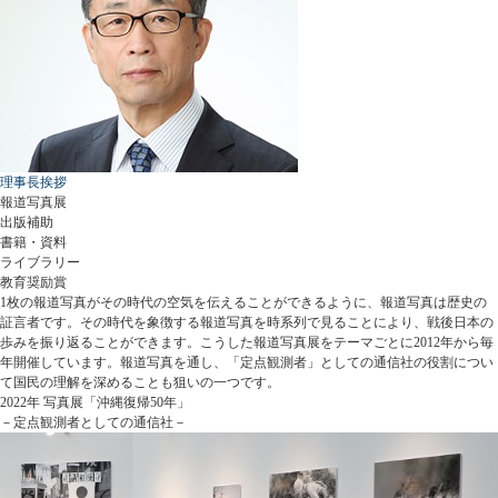
理事長挨拶
報道写真展
出版補助
書籍・資料
ライブラリー
教育奨励賞
1枚の報道写真がその時代の空気を伝えることができるように、報道写真は歴史の
証言者です。その時代を象徴する報道写真を時系列で見ることにより、戦後日本の
歩みを振り返ることができます。こうした報道写真展をテーマごとに2012年から毎
年開催しています。報道写真を通し、「定点観測者」としての通信社の役割につい
て国民の理解を深めることも狙いの一つです。
2022年 写真展「沖縄復帰50年」
－定点観測者としての通信社－