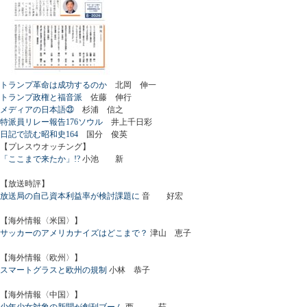
トランプ革命は成功するのか
北岡 伸一
トランプ政権と福音派
佐藤 伸行
メディアの日本語㉓
杉浦 信之
特派員リレー報告176ソウル
井上千日彩
日記で読む昭和史164
国分 俊英
【プレスウオッチング】
「ここまで来たか」!?
小池 新
【放送時評】
放送局の自己資本利益率が検討課題に
音 好宏
【海外情報〈米国〉】
サッカーのアメリカナイズはどこまで？
津山 恵子
【海外情報〈欧州〉】
スマートグラスと欧州の規制
小林 恭子
【海外情報〈中国〉】
少年少女対象の新聞が創刊ブーム
西 茹