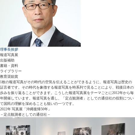
理事長挨拶
報道写真展
出版補助
書籍・資料
ライブラリー
教育奨励賞
1枚の報道写真がその時代の空気を伝えることができるように、報道写真は歴史の
証言者です。その時代を象徴する報道写真を時系列で見ることにより、戦後日本の
歩みを振り返ることができます。こうした報道写真展をテーマごとに2012年から毎
年開催しています。報道写真を通し、「定点観測者」としての通信社の役割につい
て国民の理解を深めることも狙いの一つです。
2022年 写真展「沖縄復帰50年」
－定点観測者としての通信社－