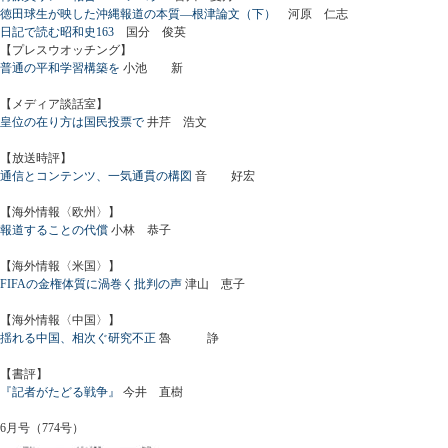
徳田球生が映した沖縄報道の本質―根津論文（下）
河原 仁志
日記で読む昭和史163
国分 俊英
【プレスウオッチング】
普通の平和学習構築を
小池 新
【メディア談話室】
皇位の在り方は国民投票で
井芹 浩文
【放送時評】
通信とコンテンツ、一気通貫の構図
音 好宏
【海外情報〈欧州〉】
報道することの代償
小林 恭子
【海外情報〈米国〉】
FIFAの金権体質に渦巻く批判の声
津山 恵子
【海外情報〈中国〉】
揺れる中国、相次ぐ研究不正
魯 諍
【書評】
『記者がたどる戦争』
今井 直樹
6月号（774号）