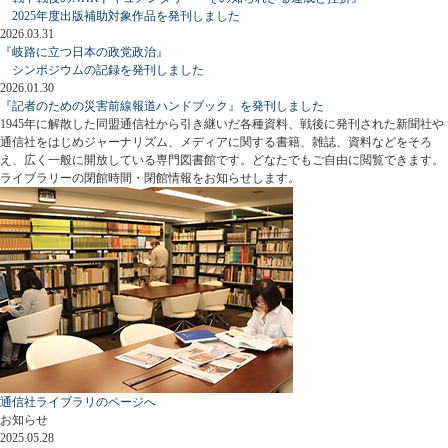
2025年度出版補助対象作品を発刊しました
2026.03.31
『岐路に立つ日本の政党政治』
シンポジウムの記録を発刊しました
2026.01.30
『記者のための災害前線報道ハンドブック』を発刊しました
1945年に解散した同盟通信社から引き継いだ各種資料、戦後に発刊された新聞社や
通信社をはじめジャーナリズム、メディアに関する書籍、雑誌、資料などをそろ
え、広く一般に開放している専門図書館です。どなたでもご自由に閲覧できます。
ライブラリーの閉館時間・閉館情報をお知らせします。
通信社ライブラリのページへ
お知らせ
2025.05.28