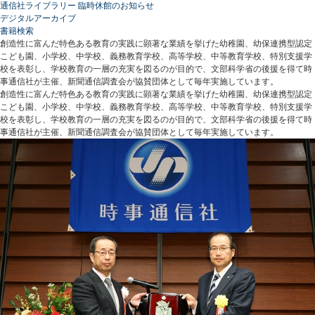
通信社ライブラリー 臨時休館のお知らせ
デジタルアーカイブ
書籍検索
創造性に富んだ特色ある教育の実践に顕著な業績を挙げた幼稚園、幼保連携型認定
こども園、小学校、中学校、義務教育学校、高等学校、中等教育学校、特別支援学
校を表彰し、学校教育の一層の充実を図るのが目的で、文部科学省の後援を得て時
事通信社が主催、新聞通信調査会が協賛団体として毎年実施しています。
創造性に富んだ特色ある教育の実践に顕著な業績を挙げた幼稚園、幼保連携型認定
こども園、小学校、中学校、義務教育学校、高等学校、中等教育学校、特別支援学
校を表彰し、学校教育の一層の充実を図るのが目的で、文部科学省の後援を得て時
事通信社が主催、新聞通信調査会が協賛団体として毎年実施しています。