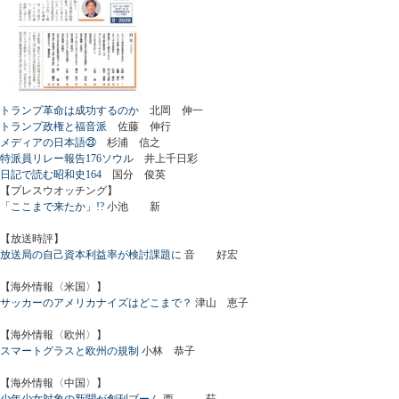
トランプ革命は成功するのか
北岡 伸一
トランプ政権と福音派
佐藤 伸行
メディアの日本語㉓
杉浦 信之
特派員リレー報告176ソウル
井上千日彩
日記で読む昭和史164
国分 俊英
【プレスウオッチング】
「ここまで来たか」!?
小池 新
【放送時評】
放送局の自己資本利益率が検討課題に
音 好宏
【海外情報〈米国〉】
サッカーのアメリカナイズはどこまで？
津山 恵子
【海外情報〈欧州〉】
スマートグラスと欧州の規制
小林 恭子
【海外情報〈中国〉】
少年少女対象の新聞が創刊ブーム
西 茹