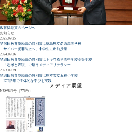
教育奨励賞のページへ
お知らせ
2025.09.25
第40回教育奨励賞の特別賞は徳島県立名西高等学校
サイバー犯罪防止へ、中学生に出前授業
2024.09.26
第39回教育奨励賞の特別賞はトキワ松学園中学校高等学校
「思考と表現」で培うメディアリテラシー
2023.09.29
第38回教育奨励賞の特別賞は熊本市立五福小学校
ICT活用で主体的な学びを実践
メディア展望
NEW
8月号（776号）