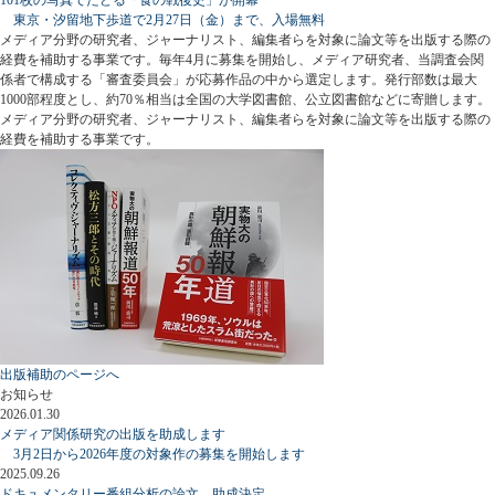
東京・汐留地下歩道で2月27日（金）まで、入場無料
メディア分野の研究者、ジャーナリスト、編集者らを対象に論文等を出版する際の
経費を補助する事業です。毎年4月に募集を開始し、メディア研究者、当調査会関
係者で構成する「審査委員会」が応募作品の中から選定します。発行部数は最大
1000部程度とし、約70％相当は全国の大学図書館、公立図書館などに寄贈します。
メディア分野の研究者、ジャーナリスト、編集者らを対象に論文等を出版する際の
経費を補助する事業です。
出版補助のページへ
お知らせ
2026.01.30
メディア関係研究の出版を助成します
3月2日から2026年度の対象作の募集を開始します
2025.09.26
ドキュメンタリー番組分析の論文、助成決定