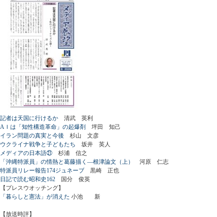
記者は天国に行けるか
清武 英利
AＩは「知性構造革命」の起爆剤
坪田 知己
イラン問題の真実と今後
杉山 文彦
ウクライナ戦争と子どもたち
坂井 英人
メディアの日本語㉑
杉浦 信之
「沖縄特派員」の情熱と葛藤描く―根津論文（上）
河原 仁志
特派員リレー報告174ジュネーブ
黒崎 正也
日記で読む昭和史162
国分 俊英
【プレスウオッチング】
「暮らしと憲法」が消えた
小池 新
【放送時評】