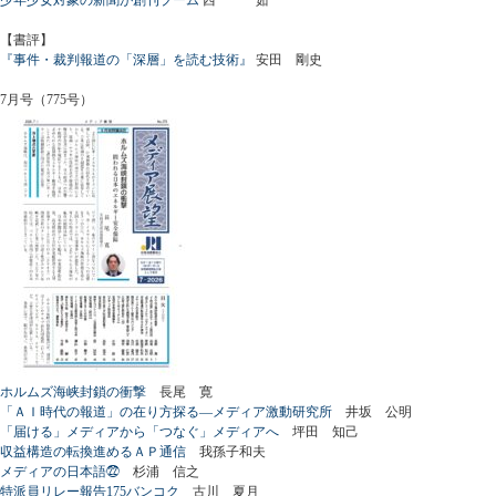
【書評】
『事件・裁判報道の「深層」を読む技術』
安田 剛史
7月号（775号）
ホルムズ海峡封鎖の衝撃
長尾 寛
「ＡＩ時代の報道」の在り方探る―メディア激動研究所
井坂 公明
「届ける」メディアから「つなぐ」メディアへ
坪田 知己
収益構造の転換進めるＡＰ通信
我孫子和夫
メディアの日本語㉒
杉浦 信之
特派員リレー報告175バンコク
古川 夏月