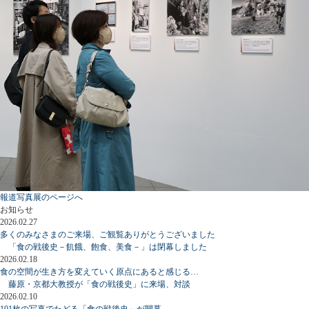
報道写真展のページへ
お知らせ
2026.02.27
多くのみなさまのご来場、ご観覧ありがとうございました
「食の戦後史－飢餓、飽食、美食－」は閉幕しました
2026.02.18
食の空間が生き方を変えていく原点にあると感じる…
藤原・京都大教授が「食の戦後史」に来場、対談
2026.02.10
101枚の写真でたどる「食の戦後史」が開幕