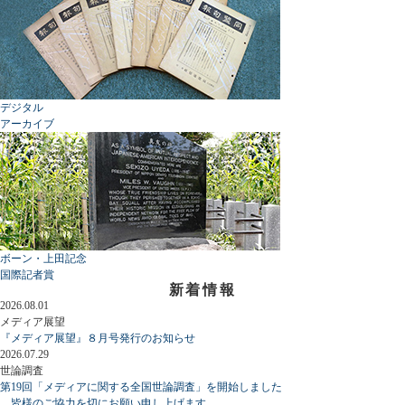
デジタル
アーカイブ
ボーン・上田記念
国際記者賞
新着情報
2026.08.01
メディア展望
『メディア展望』８月号発行のお知らせ
2026.07.29
世論調査
第19回「メディアに関する全国世論調査」を開始しました
皆様のご協力を切にお願い申し上げます