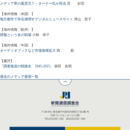
メディア界の風雲児Ｔ・ターナー氏が死去
音 好宏
【海外情報〈米国〉】
地方都市で存在感増すデジタルニュースサイト
津山 恵子
【海外情報〈欧州〉】
情報という名の戦場
小林 恭子
【海外情報〈中国〉】
オーディオブックなど市場規模拡大
西 茹
【書評】
『調査報道の戦後史 1945-2025』
柴田 友明
過去のメディア展望一覧
〒100-0011 東京都千代田区内幸町2丁目2番1号
日本プレスセンタービル1階
TEL(03)3593−1081 FAX(03)3593−1282