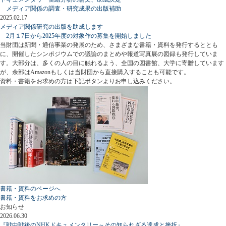
メディア関係の調査・研究成果の出版補助
2025.02.17
メディア関係研究の出版を助成します
2月１7日から2025年度の対象作の募集を開始しました
当財団は新聞・通信事業の発展のため、さまざまな書籍・資料を発行するととも
に、開催したシンポジウムでの議論のまとめや報道写真展の図録も発行していま
す。大部分は、多くの人の目に触れるよう、全国の図書館、大学に寄贈しています
が、余部はAmazonもしくは当財団から直接購入することも可能です。
資料・書籍をお求めの方は下記ボタンよりお申し込みください。
書籍・資料のページへ
書籍・資料をお求めの方
お知らせ
2026.06.30
『戦中戦後のNHKドキュメンタリー～その知られざる達成と挫折』