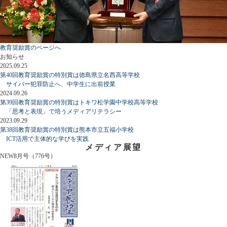
教育奨励賞のページへ
お知らせ
2025.09.25
第40回教育奨励賞の特別賞は徳島県立名西高等学校
サイバー犯罪防止へ、中学生に出前授業
2024.09.26
第39回教育奨励賞の特別賞はトキワ松学園中学校高等学校
「思考と表現」で培うメディアリテラシー
2023.09.29
第38回教育奨励賞の特別賞は熊本市立五福小学校
ICT活用で主体的な学びを実践
メディア展望
NEW
8月号（776号）