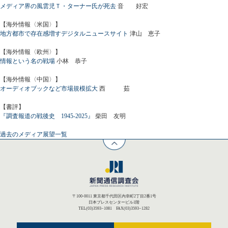
メディア界の風雲児Ｔ・ターナー氏が死去
音 好宏
【海外情報〈米国〉】
地方都市で存在感増すデジタルニュースサイト
津山 恵子
【海外情報〈欧州〉】
情報という名の戦場
小林 恭子
【海外情報〈中国〉】
オーディオブックなど市場規模拡大
西 茹
【書評】
『調査報道の戦後史 1945-2025』
柴田 友明
過去のメディア展望一覧
〒100-0011 東京都千代田区内幸町2丁目2番1号
日本プレスセンタービル1階
TEL(03)3593−1081 FAX(03)3593−1282