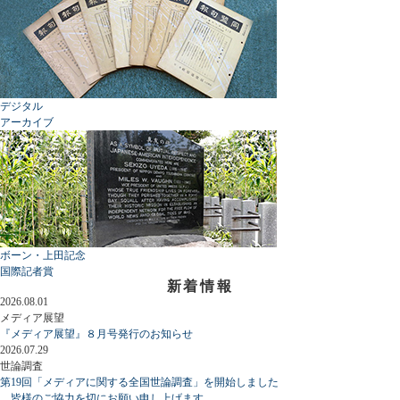
デジタル
アーカイブ
ボーン・上田記念
国際記者賞
新着情報
2026.08.01
メディア展望
『メディア展望』８月号発行のお知らせ
2026.07.29
世論調査
第19回「メディアに関する全国世論調査」を開始しました
皆様のご協力を切にお願い申し上げます