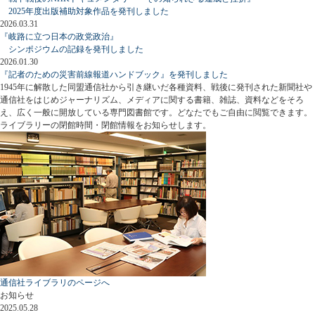
2025年度出版補助対象作品を発刊しました
2026.03.31
『岐路に立つ日本の政党政治』
シンポジウムの記録を発刊しました
2026.01.30
『記者のための災害前線報道ハンドブック』を発刊しました
1945年に解散した同盟通信社から引き継いだ各種資料、戦後に発刊された新聞社や
通信社をはじめジャーナリズム、メディアに関する書籍、雑誌、資料などをそろ
え、広く一般に開放している専門図書館です。どなたでもご自由に閲覧できます。
ライブラリーの閉館時間・閉館情報をお知らせします。
通信社ライブラリのページへ
お知らせ
2025.05.28