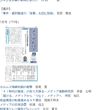
【書評】
『事件・裁判報道の「深層」を読む技術』
安田 剛史
7月号（775号）
ホルムズ海峡封鎖の衝撃
長尾 寛
「ＡＩ時代の報道」の在り方探る―メディア激動研究所
井坂 公明
「届ける」メディアから「つなぐ」メディアへ
坪田 知己
収益構造の転換進めるＡＰ通信
我孫子和夫
メディアの日本語㉒
杉浦 信之
特派員リレー報告175バンコク
古川 夏月