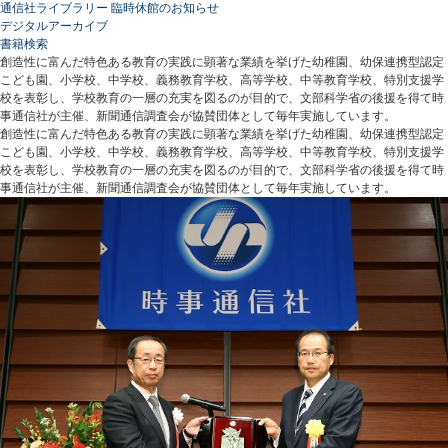
通信社ライブラリー 臨時休館のお知らせ
デジタルアーカイブ
書籍検索
創造性に富んだ特色ある教育の実践に顕著な業績を挙げた幼稚園、幼保連携型認定
こども園、小学校、中学校、義務教育学校、高等学校、中等教育学校、特別支援学
校を表彰し、学校教育の一層の充実を図るのが目的で、文部科学省の後援を得て時
事通信社が主催、新聞通信調査会が協賛団体として毎年実施しています。
創造性に富んだ特色ある教育の実践に顕著な業績を挙げた幼稚園、幼保連携型認定
こども園、小学校、中学校、義務教育学校、高等学校、中等教育学校、特別支援学
校を表彰し、学校教育の一層の充実を図るのが目的で、文部科学省の後援を得て時
事通信社が主催、新聞通信調査会が協賛団体として毎年実施しています。