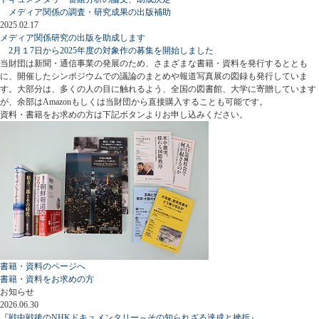
メディア関係の調査・研究成果の出版補助
2025.02.17
メディア関係研究の出版を助成します
2月１7日から2025年度の対象作の募集を開始しました
当財団は新聞・通信事業の発展のため、さまざまな書籍・資料を発行するととも
に、開催したシンポジウムでの議論のまとめや報道写真展の図録も発行していま
す。大部分は、多くの人の目に触れるよう、全国の図書館、大学に寄贈しています
が、余部はAmazonもしくは当財団から直接購入することも可能です。
資料・書籍をお求めの方は下記ボタンよりお申し込みください。
書籍・資料のページへ
書籍・資料をお求めの方
お知らせ
2026.06.30
『戦中戦後のNHKドキュメンタリー～その知られざる達成と挫折』