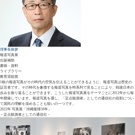
理事長挨拶
報道写真展
出版補助
書籍・資料
ライブラリー
教育奨励賞
1枚の報道写真がその時代の空気を伝えることができるように、報道写真は歴史の
証言者です。その時代を象徴する報道写真を時系列で見ることにより、戦後日本の
歩みを振り返ることができます。こうした報道写真展をテーマごとに2012年から毎
年開催しています。報道写真を通し、「定点観測者」としての通信社の役割につい
て国民の理解を深めることも狙いの一つです。
2022年 写真展「沖縄復帰50年」
－定点観測者としての通信社－