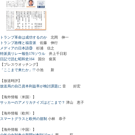
トランプ革命は成功するのか
北岡 伸一
トランプ政権と福音派
佐藤 伸行
メディアの日本語㉓
杉浦 信之
特派員リレー報告176ソウル
井上千日彩
日記で読む昭和史164
国分 俊英
【プレスウオッチング】
「ここまで来たか」!?
小池 新
【放送時評】
放送局の自己資本利益率が検討課題に
音 好宏
【海外情報〈米国〉】
サッカーのアメリカナイズはどこまで？
津山 恵子
【海外情報〈欧州〉】
スマートグラスと欧州の規制
小林 恭子
【海外情報〈中国〉】
少年少女対象の新聞が創刊ブーム
西 茹