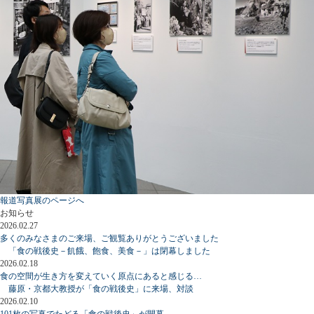
報道写真展のページへ
お知らせ
2026.02.27
多くのみなさまのご来場、ご観覧ありがとうございました
「食の戦後史－飢餓、飽食、美食－」は閉幕しました
2026.02.18
食の空間が生き方を変えていく原点にあると感じる…
藤原・京都大教授が「食の戦後史」に来場、対談
2026.02.10
101枚の写真でたどる「食の戦後史」が開幕