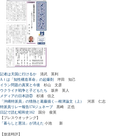
記者は天国に行けるか
清武 英利
AＩは「知性構造革命」の起爆剤
坪田 知己
イラン問題の真実と今後
杉山 文彦
ウクライナ戦争と子どもたち
坂井 英人
メディアの日本語㉑
杉浦 信之
「沖縄特派員」の情熱と葛藤描く―根津論文（上）
河原 仁志
特派員リレー報告174ジュネーブ
黒崎 正也
日記で読む昭和史162
国分 俊英
【プレスウオッチング】
「暮らしと憲法」が消えた
小池 新
【放送時評】