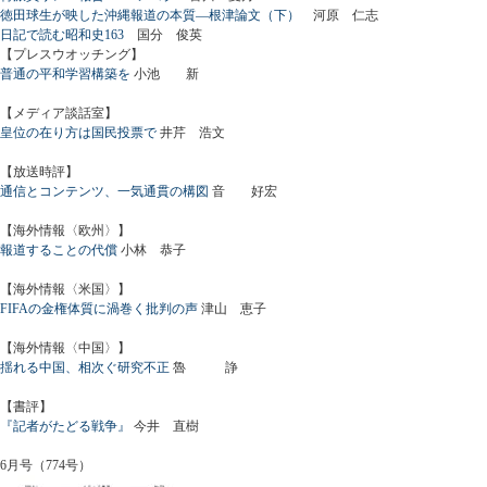
徳田球生が映した沖縄報道の本質―根津論文（下）
河原 仁志
日記で読む昭和史163
国分 俊英
【プレスウオッチング】
普通の平和学習構築を
小池 新
【メディア談話室】
皇位の在り方は国民投票で
井芹 浩文
【放送時評】
通信とコンテンツ、一気通貫の構図
音 好宏
【海外情報〈欧州〉】
報道することの代償
小林 恭子
【海外情報〈米国〉】
FIFAの金権体質に渦巻く批判の声
津山 恵子
【海外情報〈中国〉】
揺れる中国、相次ぐ研究不正
魯 諍
【書評】
『記者がたどる戦争』
今井 直樹
6月号（774号）