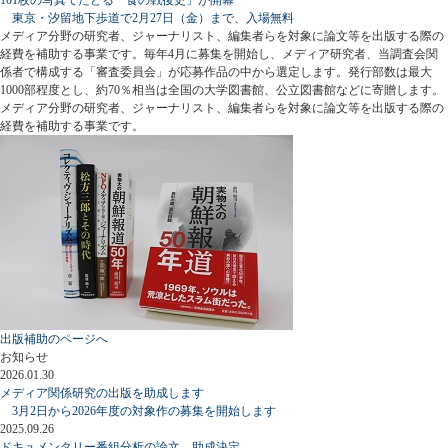
東京・汐留地下歩道で2月27日（金）まで、入場無料
メディア分野の研究者、ジャーナリスト、編集者らを対象に論文等を出版する際の
経費を補助する事業です。毎年4月に募集を開始し、メディア研究者、当調査会関
係者で構成する「審査委員会」が応募作品の中から選定します。発行部数は最大
1000部程度とし、約70％相当は全国の大学図書館、公立図書館などに寄贈します。
メディア分野の研究者、ジャーナリスト、編集者らを対象に論文等を出版する際の
経費を補助する事業です。
出版補助のページへ
お知らせ
2026.01.30
メディア関係研究の出版を助成します
3月2日から2026年度の対象作の募集を開始します
2025.09.26
ドキュメンタリー番組分析の論文、助成決定