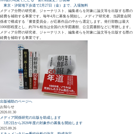
東京・汐留地下歩道で2月27日（金）まで、入場無料
メディア分野の研究者、ジャーナリスト、編集者らを対象に論文等を出版する際の
経費を補助する事業です。毎年4月に募集を開始し、メディア研究者、当調査会関
係者で構成する「審査委員会」が応募作品の中から選定します。発行部数は最大
1000部程度とし、約70％相当は全国の大学図書館、公立図書館などに寄贈します。
メディア分野の研究者、ジャーナリスト、編集者らを対象に論文等を出版する際の
経費を補助する事業です。
出版補助のページへ
お知らせ
2026.01.30
メディア関係研究の出版を助成します
3月2日から2026年度の対象作の募集を開始します
2025.09.26
ドキュメンタリー番組分析の論文、助成決定