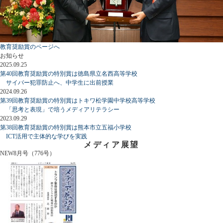
教育奨励賞のページへ
お知らせ
2025.09.25
第40回教育奨励賞の特別賞は徳島県立名西高等学校
サイバー犯罪防止へ、中学生に出前授業
2024.09.26
第39回教育奨励賞の特別賞はトキワ松学園中学校高等学校
「思考と表現」で培うメディアリテラシー
2023.09.29
第38回教育奨励賞の特別賞は熊本市立五福小学校
ICT活用で主体的な学びを実践
メディア展望
NEW
8月号（776号）