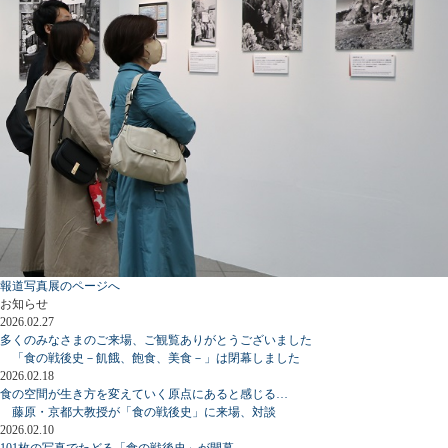
報道写真展のページへ
お知らせ
2026.02.27
多くのみなさまのご来場、ご観覧ありがとうございました
「食の戦後史－飢餓、飽食、美食－」は閉幕しました
2026.02.18
食の空間が生き方を変えていく原点にあると感じる…
藤原・京都大教授が「食の戦後史」に来場、対談
2026.02.10
101枚の写真でたどる「食の戦後史」が開幕