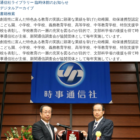
通信社ライブラリー 臨時休館のお知らせ
デジタルアーカイブ
書籍検索
創造性に富んだ特色ある教育の実践に顕著な業績を挙げた幼稚園、幼保連携型認定
こども園、小学校、中学校、義務教育学校、高等学校、中等教育学校、特別支援学
校を表彰し、学校教育の一層の充実を図るのが目的で、文部科学省の後援を得て時
事通信社が主催、新聞通信調査会が協賛団体として毎年実施しています。
創造性に富んだ特色ある教育の実践に顕著な業績を挙げた幼稚園、幼保連携型認定
こども園、小学校、中学校、義務教育学校、高等学校、中等教育学校、特別支援学
校を表彰し、学校教育の一層の充実を図るのが目的で、文部科学省の後援を得て時
事通信社が主催、新聞通信調査会が協賛団体として毎年実施しています。