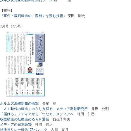
【書評】
『事件・裁判報道の「深層」を読む技術』
安田 剛史
7月号（775号）
ホルムズ海峡封鎖の衝撃
長尾 寛
「ＡＩ時代の報道」の在り方探る―メディア激動研究所
井坂 公明
「届ける」メディアから「つなぐ」メディアへ
坪田 知己
収益構造の転換進めるＡＰ通信
我孫子和夫
メディアの日本語㉒
杉浦 信之
特派員リレー報告175バンコク
古川 夏月