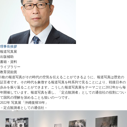
理事長挨拶
報道写真展
出版補助
書籍・資料
ライブラリー
教育奨励賞
1枚の報道写真がその時代の空気を伝えることができるように、報道写真は歴史の
証言者です。その時代を象徴する報道写真を時系列で見ることにより、戦後日本の
歩みを振り返ることができます。こうした報道写真展をテーマごとに2012年から毎
年開催しています。報道写真を通し、「定点観測者」としての通信社の役割につい
て国民の理解を深めることも狙いの一つです。
2022年 写真展「沖縄復帰50年」
－定点観測者としての通信社－