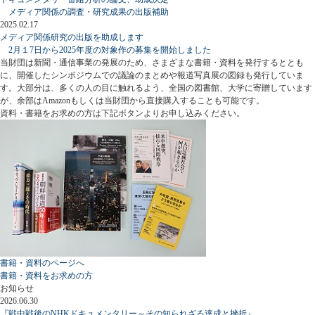
メディア関係の調査・研究成果の出版補助
2025.02.17
メディア関係研究の出版を助成します
2月１7日から2025年度の対象作の募集を開始しました
当財団は新聞・通信事業の発展のため、さまざまな書籍・資料を発行するととも
に、開催したシンポジウムでの議論のまとめや報道写真展の図録も発行していま
す。大部分は、多くの人の目に触れるよう、全国の図書館、大学に寄贈しています
が、余部はAmazonもしくは当財団から直接購入することも可能です。
資料・書籍をお求めの方は下記ボタンよりお申し込みください。
書籍・資料のページへ
書籍・資料をお求めの方
お知らせ
2026.06.30
『戦中戦後のNHKドキュメンタリー～その知られざる達成と挫折』