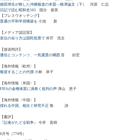
徳田球生が映した沖縄報道の本質―根津論文（下）
河原 仁志
日記で読む昭和史163
国分 俊英
【プレスウオッチング】
普通の平和学習構築を
小池 新
【メディア談話室】
皇位の在り方は国民投票で
井芹 浩文
【放送時評】
通信とコンテンツ、一気通貫の構図
音 好宏
【海外情報〈欧州〉】
報道することの代償
小林 恭子
【海外情報〈米国〉】
FIFAの金権体質に渦巻く批判の声
津山 恵子
【海外情報〈中国〉】
揺れる中国、相次ぐ研究不正
魯 諍
【書評】
『記者がたどる戦争』
今井 直樹
6月号（774号）