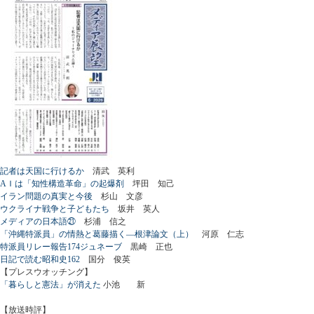
記者は天国に行けるか
清武 英利
AＩは「知性構造革命」の起爆剤
坪田 知己
イラン問題の真実と今後
杉山 文彦
ウクライナ戦争と子どもたち
坂井 英人
メディアの日本語㉑
杉浦 信之
「沖縄特派員」の情熱と葛藤描く―根津論文（上）
河原 仁志
特派員リレー報告174ジュネーブ
黒崎 正也
日記で読む昭和史162
国分 俊英
【プレスウオッチング】
「暮らしと憲法」が消えた
小池 新
【放送時評】