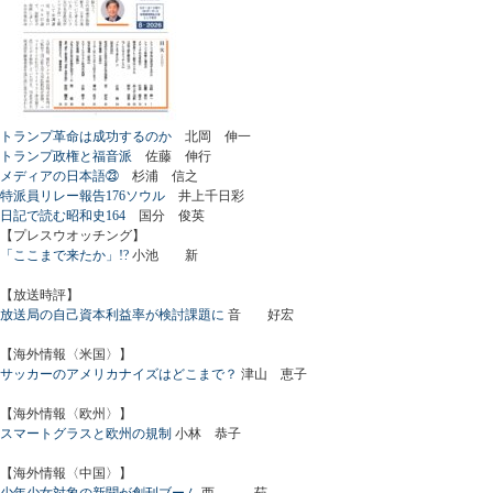
トランプ革命は成功するのか
北岡 伸一
トランプ政権と福音派
佐藤 伸行
メディアの日本語㉓
杉浦 信之
特派員リレー報告176ソウル
井上千日彩
日記で読む昭和史164
国分 俊英
【プレスウオッチング】
「ここまで来たか」!?
小池 新
【放送時評】
放送局の自己資本利益率が検討課題に
音 好宏
【海外情報〈米国〉】
サッカーのアメリカナイズはどこまで？
津山 恵子
【海外情報〈欧州〉】
スマートグラスと欧州の規制
小林 恭子
【海外情報〈中国〉】
少年少女対象の新聞が創刊ブーム
西 茹