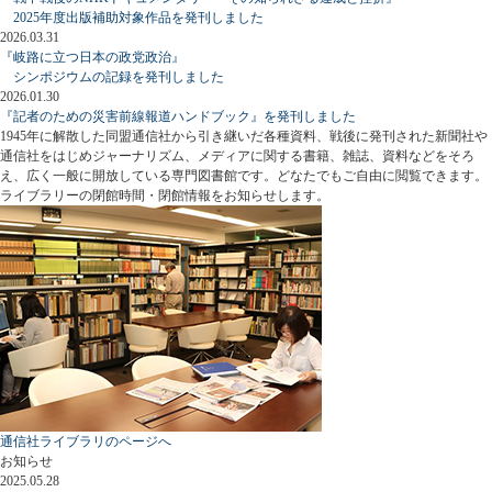
2025年度出版補助対象作品を発刊しました
2026.03.31
『岐路に立つ日本の政党政治』
シンポジウムの記録を発刊しました
2026.01.30
『記者のための災害前線報道ハンドブック』を発刊しました
1945年に解散した同盟通信社から引き継いだ各種資料、戦後に発刊された新聞社や
通信社をはじめジャーナリズム、メディアに関する書籍、雑誌、資料などをそろ
え、広く一般に開放している専門図書館です。どなたでもご自由に閲覧できます。
ライブラリーの閉館時間・閉館情報をお知らせします。
通信社ライブラリのページへ
お知らせ
2025.05.28