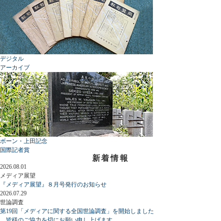
デジタル
アーカイブ
ボーン・上田記念
国際記者賞
新着情報
2026.08.01
メディア展望
『メディア展望』８月号発行のお知らせ
2026.07.29
世論調査
第19回「メディアに関する全国世論調査」を開始しました
皆様のご協力を切にお願い申し上げます