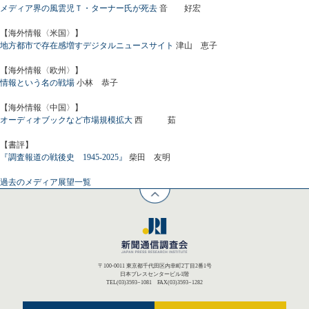
メディア界の風雲児Ｔ・ターナー氏が死去
音 好宏
【海外情報〈米国〉】
地方都市で存在感増すデジタルニュースサイト
津山 恵子
【海外情報〈欧州〉】
情報という名の戦場
小林 恭子
【海外情報〈中国〉】
オーディオブックなど市場規模拡大
西 茹
【書評】
『調査報道の戦後史 1945-2025』
柴田 友明
過去のメディア展望一覧
〒100-0011 東京都千代田区内幸町2丁目2番1号
日本プレスセンタービル1階
TEL(03)3593−1081 FAX(03)3593−1282