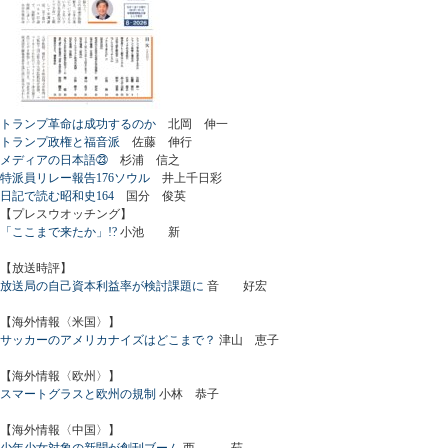
トランプ革命は成功するのか
北岡 伸一
トランプ政権と福音派
佐藤 伸行
メディアの日本語㉓
杉浦 信之
特派員リレー報告176ソウル
井上千日彩
日記で読む昭和史164
国分 俊英
【プレスウオッチング】
「ここまで来たか」!?
小池 新
【放送時評】
放送局の自己資本利益率が検討課題に
音 好宏
【海外情報〈米国〉】
サッカーのアメリカナイズはどこまで？
津山 恵子
【海外情報〈欧州〉】
スマートグラスと欧州の規制
小林 恭子
【海外情報〈中国〉】
少年少女対象の新聞が創刊ブーム
西 茹