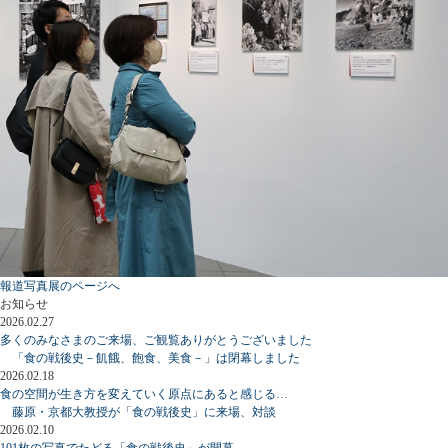
報道写真展のページへ
お知らせ
2026.02.27
多くのみなさまのご来場、ご観覧ありがとうございました
「食の戦後史－飢餓、飽食、美食－」は閉幕しました
2026.02.18
食の空間が生き方を変えていく原点にあると感じる…
藤原・京都大教授が「食の戦後史」に来場、対談
2026.02.10
101枚の写真でたどる「食の戦後史」が開幕