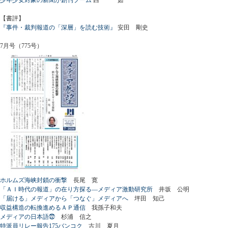
【書評】
『事件・裁判報道の「深層」を読む技術』
安田 剛史
7月号（775号）
ホルムズ海峡封鎖の衝撃
長尾 寛
「ＡＩ時代の報道」の在り方探る―メディア激動研究所
井坂 公明
「届ける」メディアから「つなぐ」メディアへ
坪田 知己
収益構造の転換進めるＡＰ通信
我孫子和夫
メディアの日本語㉒
杉浦 信之
特派員リレー報告175バンコク
古川 夏月