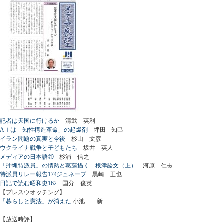
記者は天国に行けるか
清武 英利
AＩは「知性構造革命」の起爆剤
坪田 知己
イラン問題の真実と今後
杉山 文彦
ウクライナ戦争と子どもたち
坂井 英人
メディアの日本語㉑
杉浦 信之
「沖縄特派員」の情熱と葛藤描く―根津論文（上）
河原 仁志
特派員リレー報告174ジュネーブ
黒崎 正也
日記で読む昭和史162
国分 俊英
【プレスウオッチング】
「暮らしと憲法」が消えた
小池 新
【放送時評】