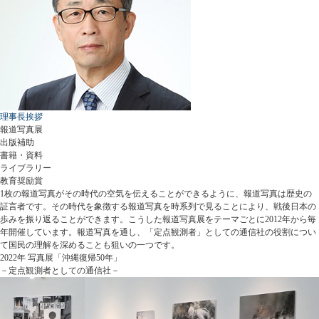
理事長挨拶
報道写真展
出版補助
書籍・資料
ライブラリー
教育奨励賞
1枚の報道写真がその時代の空気を伝えることができるように、報道写真は歴史の
証言者です。その時代を象徴する報道写真を時系列で見ることにより、戦後日本の
歩みを振り返ることができます。こうした報道写真展をテーマごとに2012年から毎
年開催しています。報道写真を通し、「定点観測者」としての通信社の役割につい
て国民の理解を深めることも狙いの一つです。
2022年 写真展「沖縄復帰50年」
－定点観測者としての通信社－