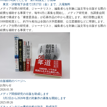
東京・汐留地下歩道で2月27日（金）まで、入場無料
メディア分野の研究者、ジャーナリスト、編集者らを対象に論文等を出版する際の
経費を補助する事業です。毎年4月に募集を開始し、メディア研究者、当調査会関
係者で構成する「審査委員会」が応募作品の中から選定します。発行部数は最大
1000部程度とし、約70％相当は全国の大学図書館、公立図書館などに寄贈します。
メディア分野の研究者、ジャーナリスト、編集者らを対象に論文等を出版する際の
経費を補助する事業です。
出版補助のページへ
お知らせ
2026.01.30
メディア関係研究の出版を助成します
3月2日から2026年度の対象作の募集を開始します
2025.09.26
ドキュメンタリー番組分析の論文、助成決定