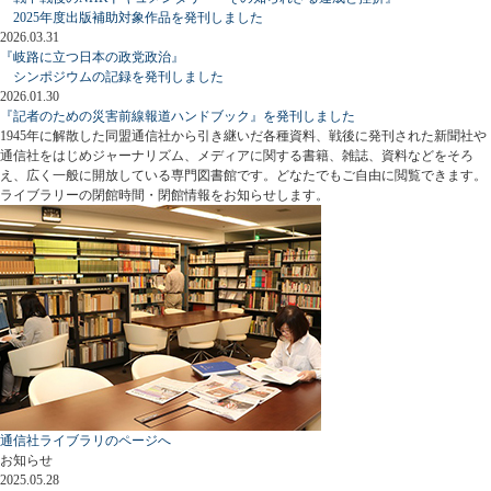
2025年度出版補助対象作品を発刊しました
2026.03.31
『岐路に立つ日本の政党政治』
シンポジウムの記録を発刊しました
2026.01.30
『記者のための災害前線報道ハンドブック』を発刊しました
1945年に解散した同盟通信社から引き継いだ各種資料、戦後に発刊された新聞社や
通信社をはじめジャーナリズム、メディアに関する書籍、雑誌、資料などをそろ
え、広く一般に開放している専門図書館です。どなたでもご自由に閲覧できます。
ライブラリーの閉館時間・閉館情報をお知らせします。
通信社ライブラリのページへ
お知らせ
2025.05.28