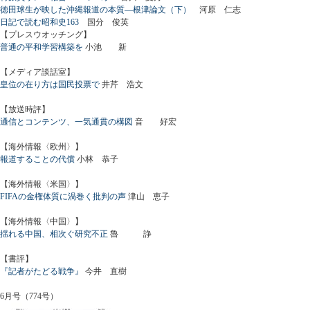
徳田球生が映した沖縄報道の本質―根津論文（下）
河原 仁志
日記で読む昭和史163
国分 俊英
【プレスウオッチング】
普通の平和学習構築を
小池 新
【メディア談話室】
皇位の在り方は国民投票で
井芹 浩文
【放送時評】
通信とコンテンツ、一気通貫の構図
音 好宏
【海外情報〈欧州〉】
報道することの代償
小林 恭子
【海外情報〈米国〉】
FIFAの金権体質に渦巻く批判の声
津山 恵子
【海外情報〈中国〉】
揺れる中国、相次ぐ研究不正
魯 諍
【書評】
『記者がたどる戦争』
今井 直樹
6月号（774号）