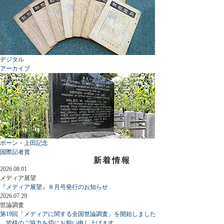
デジタル
アーカイブ
ボーン・上田記念
国際記者賞
新着情報
2026.08.01
メディア展望
『メディア展望』８月号発行のお知らせ
2026.07.29
世論調査
第19回「メディアに関する全国世論調査」を開始しました
皆様のご協力を切にお願い申し上げます