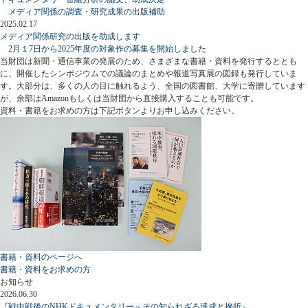
メディア関係の調査・研究成果の出版補助
2025.02.17
メディア関係研究の出版を助成します
2月１7日から2025年度の対象作の募集を開始しました
当財団は新聞・通信事業の発展のため、さまざまな書籍・資料を発行するととも
に、開催したシンポジウムでの議論のまとめや報道写真展の図録も発行していま
す。大部分は、多くの人の目に触れるよう、全国の図書館、大学に寄贈しています
が、余部はAmazonもしくは当財団から直接購入することも可能です。
資料・書籍をお求めの方は下記ボタンよりお申し込みください。
書籍・資料のページへ
書籍・資料をお求めの方
お知らせ
2026.06.30
『戦中戦後のNHKドキュメンタリー～その知られざる達成と挫折』