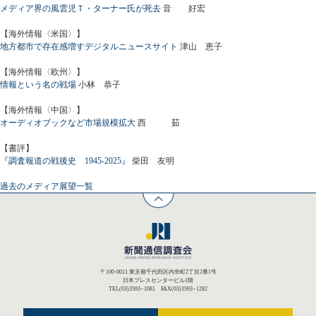
メディア界の風雲児Ｔ・ターナー氏が死去
音 好宏
【海外情報〈米国〉】
地方都市で存在感増すデジタルニュースサイト
津山 恵子
【海外情報〈欧州〉】
情報という名の戦場
小林 恭子
【海外情報〈中国〉】
オーディオブックなど市場規模拡大
西 茹
【書評】
『調査報道の戦後史 1945-2025』
柴田 友明
過去のメディア展望一覧
〒100-0011 東京都千代田区内幸町2丁目2番1号
日本プレスセンタービル1階
TEL(03)3593−1081 FAX(03)3593−1282