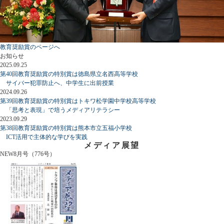
教育奨励賞のページへ
お知らせ
2025.09.25
第40回教育奨励賞の特別賞は徳島県立名西高等学校
サイバー犯罪防止へ、中学生に出前授業
2024.09.26
第39回教育奨励賞の特別賞はトキワ松学園中学校高等学校
「思考と表現」で培うメディアリテラシー
2023.09.29
第38回教育奨励賞の特別賞は熊本市立五福小学校
ICT活用で主体的な学びを実践
メディア展望
NEW
8月号（776号）