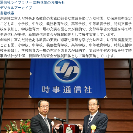
通信社ライブラリー 臨時休館のお知らせ
デジタルアーカイブ
書籍検索
創造性に富んだ特色ある教育の実践に顕著な業績を挙げた幼稚園、幼保連携型認定
こども園、小学校、中学校、義務教育学校、高等学校、中等教育学校、特別支援学
校を表彰し、学校教育の一層の充実を図るのが目的で、文部科学省の後援を得て時
事通信社が主催、新聞通信調査会が協賛団体として毎年実施しています。
創造性に富んだ特色ある教育の実践に顕著な業績を挙げた幼稚園、幼保連携型認定
こども園、小学校、中学校、義務教育学校、高等学校、中等教育学校、特別支援学
校を表彰し、学校教育の一層の充実を図るのが目的で、文部科学省の後援を得て時
事通信社が主催、新聞通信調査会が協賛団体として毎年実施しています。