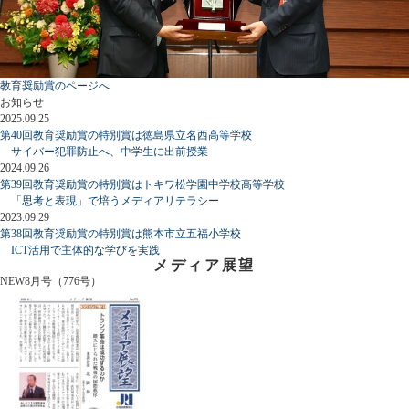
教育奨励賞のページへ
お知らせ
2025.09.25
第40回教育奨励賞の特別賞は徳島県立名西高等学校
サイバー犯罪防止へ、中学生に出前授業
2024.09.26
第39回教育奨励賞の特別賞はトキワ松学園中学校高等学校
「思考と表現」で培うメディアリテラシー
2023.09.29
第38回教育奨励賞の特別賞は熊本市立五福小学校
ICT活用で主体的な学びを実践
メディア展望
NEW
8月号（776号）