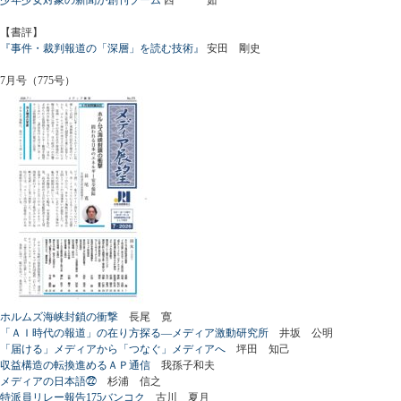
【書評】
『事件・裁判報道の「深層」を読む技術』
安田 剛史
7月号（775号）
ホルムズ海峡封鎖の衝撃
長尾 寛
「ＡＩ時代の報道」の在り方探る―メディア激動研究所
井坂 公明
「届ける」メディアから「つなぐ」メディアへ
坪田 知己
収益構造の転換進めるＡＰ通信
我孫子和夫
メディアの日本語㉒
杉浦 信之
特派員リレー報告175バンコク
古川 夏月