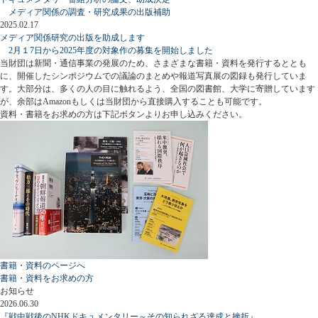
メディア関係の調査・研究成果の出版補助
2025.02.17
メディア関係研究の出版を助成します
2月１7日から2025年度の対象作の募集を開始しました
当財団は新聞・通信事業の発展のため、さまざまな書籍・資料を発行するととも
に、開催したシンポジウムでの議論のまとめや報道写真展の図録も発行していま
す。大部分は、多くの人の目に触れるよう、全国の図書館、大学に寄贈しています
が、余部はAmazonもしくは当財団から直接購入することも可能です。
資料・書籍をお求めの方は下記ボタンよりお申し込みください。
書籍・資料のページへ
書籍・資料をお求めの方
お知らせ
2026.06.30
『戦中戦後のNHKドキュメンタリー～その知られざる達成と挫折』