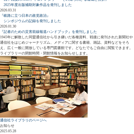
2025年度出版補助対象作品を発刊しました
2026.03.31
『岐路に立つ日本の政党政治』
シンポジウムの記録を発刊しました
2026.01.30
『記者のための災害前線報道ハンドブック』を発刊しました
1945年に解散した同盟通信社から引き継いだ各種資料、戦後に発刊された新聞社や
通信社をはじめジャーナリズム、メディアに関する書籍、雑誌、資料などをそろ
え、広く一般に開放している専門図書館です。どなたでもご自由に閲覧できます。
ライブラリーの閉館時間・閉館情報をお知らせします。
通信社ライブラリのページへ
お知らせ
2025.05.28