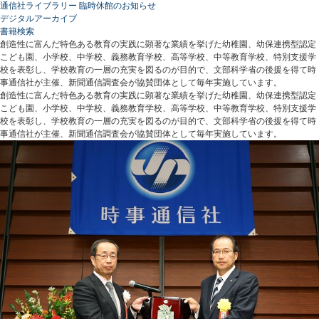
通信社ライブラリー 臨時休館のお知らせ
デジタルアーカイブ
書籍検索
創造性に富んだ特色ある教育の実践に顕著な業績を挙げた幼稚園、幼保連携型認定
こども園、小学校、中学校、義務教育学校、高等学校、中等教育学校、特別支援学
校を表彰し、学校教育の一層の充実を図るのが目的で、文部科学省の後援を得て時
事通信社が主催、新聞通信調査会が協賛団体として毎年実施しています。
創造性に富んだ特色ある教育の実践に顕著な業績を挙げた幼稚園、幼保連携型認定
こども園、小学校、中学校、義務教育学校、高等学校、中等教育学校、特別支援学
校を表彰し、学校教育の一層の充実を図るのが目的で、文部科学省の後援を得て時
事通信社が主催、新聞通信調査会が協賛団体として毎年実施しています。