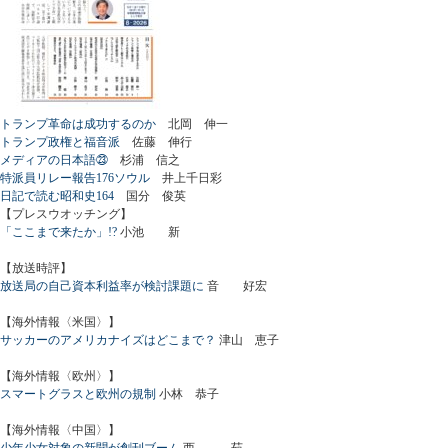
トランプ革命は成功するのか
北岡 伸一
トランプ政権と福音派
佐藤 伸行
メディアの日本語㉓
杉浦 信之
特派員リレー報告176ソウル
井上千日彩
日記で読む昭和史164
国分 俊英
【プレスウオッチング】
「ここまで来たか」!?
小池 新
【放送時評】
放送局の自己資本利益率が検討課題に
音 好宏
【海外情報〈米国〉】
サッカーのアメリカナイズはどこまで？
津山 恵子
【海外情報〈欧州〉】
スマートグラスと欧州の規制
小林 恭子
【海外情報〈中国〉】
少年少女対象の新聞が創刊ブーム
西 茹