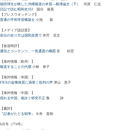
徳田球生が映した沖縄報道の本質―根津論文（下）
河原 仁志
日記で読む昭和史163
国分 俊英
【プレスウオッチング】
普通の平和学習構築を
小池 新
【メディア談話室】
皇位の在り方は国民投票で
井芹 浩文
【放送時評】
通信とコンテンツ、一気通貫の構図
音 好宏
【海外情報〈欧州〉】
報道することの代償
小林 恭子
【海外情報〈米国〉】
FIFAの金権体質に渦巻く批判の声
津山 恵子
【海外情報〈中国〉】
揺れる中国、相次ぐ研究不正
魯 諍
【書評】
『記者がたどる戦争』
今井 直樹
6月号（774号）