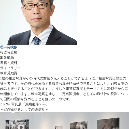
理事長挨拶
報道写真展
出版補助
書籍・資料
ライブラリー
教育奨励賞
1枚の報道写真がその時代の空気を伝えることができるように、報道写真は歴史の
証言者です。その時代を象徴する報道写真を時系列で見ることにより、戦後日本の
歩みを振り返ることができます。こうした報道写真展をテーマごとに2012年から毎
年開催しています。報道写真を通し、「定点観測者」としての通信社の役割につい
て国民の理解を深めることも狙いの一つです。
2022年 写真展「沖縄復帰50年」
－定点観測者としての通信社－