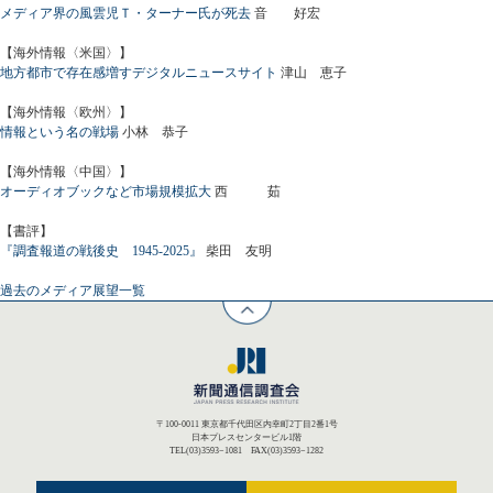
メディア界の風雲児Ｔ・ターナー氏が死去
音 好宏
【海外情報〈米国〉】
地方都市で存在感増すデジタルニュースサイト
津山 恵子
【海外情報〈欧州〉】
情報という名の戦場
小林 恭子
【海外情報〈中国〉】
オーディオブックなど市場規模拡大
西 茹
【書評】
『調査報道の戦後史 1945-2025』
柴田 友明
過去のメディア展望一覧
〒100-0011 東京都千代田区内幸町2丁目2番1号
日本プレスセンタービル1階
TEL(03)3593−1081 FAX(03)3593−1282