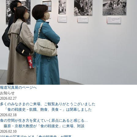
報道写真展のページへ
お知らせ
2026.02.27
多くのみなさまのご来場、ご観覧ありがとうございました
「食の戦後史－飢餓、飽食、美食－」は閉幕しました
2026.02.18
食の空間が生き方を変えていく原点にあると感じる…
藤原・京都大教授が「食の戦後史」に来場、対談
2026.02.10
101枚の写真でたどる「食の戦後史」が開幕