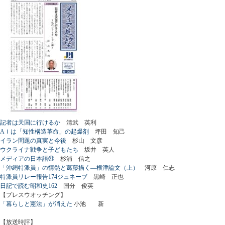
記者は天国に行けるか
清武 英利
AＩは「知性構造革命」の起爆剤
坪田 知己
イラン問題の真実と今後
杉山 文彦
ウクライナ戦争と子どもたち
坂井 英人
メディアの日本語㉑
杉浦 信之
「沖縄特派員」の情熱と葛藤描く―根津論文（上）
河原 仁志
特派員リレー報告174ジュネーブ
黒崎 正也
日記で読む昭和史162
国分 俊英
【プレスウオッチング】
「暮らしと憲法」が消えた
小池 新
【放送時評】