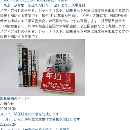
東京・汐留地下歩道で2月27日（金）まで、入場無料
メディア分野の研究者、ジャーナリスト、編集者らを対象に論文等を出版する際の
経費を補助する事業です。毎年4月に募集を開始し、メディア研究者、当調査会関
係者で構成する「審査委員会」が応募作品の中から選定します。発行部数は最大
1000部程度とし、約70％相当は全国の大学図書館、公立図書館などに寄贈します。
メディア分野の研究者、ジャーナリスト、編集者らを対象に論文等を出版する際の
経費を補助する事業です。
出版補助のページへ
お知らせ
2026.01.30
メディア関係研究の出版を助成します
3月2日から2026年度の対象作の募集を開始します
2025.09.26
ドキュメンタリー番組分析の論文、助成決定