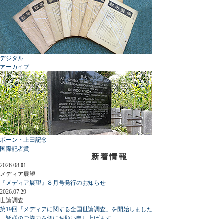
デジタル
アーカイブ
ボーン・上田記念
国際記者賞
新着情報
2026.08.01
メディア展望
『メディア展望』８月号発行のお知らせ
2026.07.29
世論調査
第19回「メディアに関する全国世論調査」を開始しました
皆様のご協力を切にお願い申し上げます