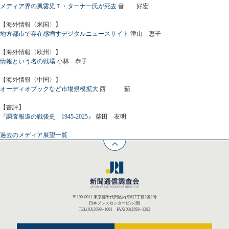
メディア界の風雲児Ｔ・ターナー氏が死去
音 好宏
【海外情報〈米国〉】
地方都市で存在感増すデジタルニュースサイト
津山 恵子
【海外情報〈欧州〉】
情報という名の戦場
小林 恭子
【海外情報〈中国〉】
オーディオブックなど市場規模拡大
西 茹
【書評】
『調査報道の戦後史 1945-2025』
柴田 友明
過去のメディア展望一覧
〒100-0011 東京都千代田区内幸町2丁目2番1号
日本プレスセンタービル1階
TEL(03)3593−1081 FAX(03)3593−1282