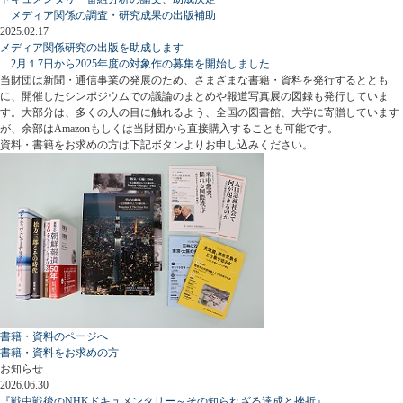
メディア関係の調査・研究成果の出版補助
2025.02.17
メディア関係研究の出版を助成します
2月１7日から2025年度の対象作の募集を開始しました
当財団は新聞・通信事業の発展のため、さまざまな書籍・資料を発行するととも
に、開催したシンポジウムでの議論のまとめや報道写真展の図録も発行していま
す。大部分は、多くの人の目に触れるよう、全国の図書館、大学に寄贈しています
が、余部はAmazonもしくは当財団から直接購入することも可能です。
資料・書籍をお求めの方は下記ボタンよりお申し込みください。
書籍・資料のページへ
書籍・資料をお求めの方
お知らせ
2026.06.30
『戦中戦後のNHKドキュメンタリー～その知られざる達成と挫折』