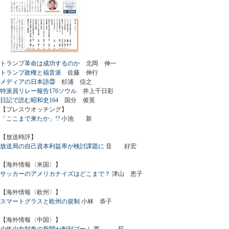
トランプ革命は成功するのか
北岡 伸一
トランプ政権と福音派
佐藤 伸行
メディアの日本語㉓
杉浦 信之
特派員リレー報告176ソウル
井上千日彩
日記で読む昭和史164
国分 俊英
【プレスウオッチング】
「ここまで来たか」!?
小池 新
【放送時評】
放送局の自己資本利益率が検討課題に
音 好宏
【海外情報〈米国〉】
サッカーのアメリカナイズはどこまで？
津山 恵子
【海外情報〈欧州〉】
スマートグラスと欧州の規制
小林 恭子
【海外情報〈中国〉】
少年少女対象の新聞が創刊ブーム
西 茹