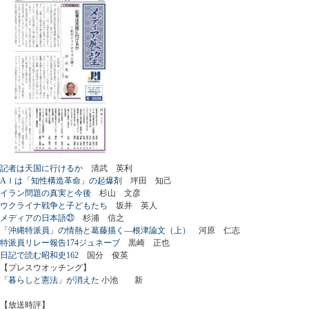
記者は天国に行けるか
清武 英利
AＩは「知性構造革命」の起爆剤
坪田 知己
イラン問題の真実と今後
杉山 文彦
ウクライナ戦争と子どもたち
坂井 英人
メディアの日本語㉑
杉浦 信之
「沖縄特派員」の情熱と葛藤描く―根津論文（上）
河原 仁志
特派員リレー報告174ジュネーブ
黒崎 正也
日記で読む昭和史162
国分 俊英
【プレスウオッチング】
「暮らしと憲法」が消えた
小池 新
【放送時評】