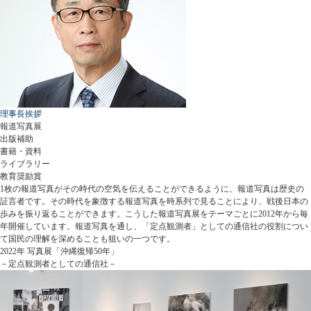
理事長挨拶
報道写真展
出版補助
書籍・資料
ライブラリー
教育奨励賞
1枚の報道写真がその時代の空気を伝えることができるように、報道写真は歴史の
証言者です。その時代を象徴する報道写真を時系列で見ることにより、戦後日本の
歩みを振り返ることができます。こうした報道写真展をテーマごとに2012年から毎
年開催しています。報道写真を通し、「定点観測者」としての通信社の役割につい
て国民の理解を深めることも狙いの一つです。
2022年 写真展「沖縄復帰50年」
－定点観測者としての通信社－