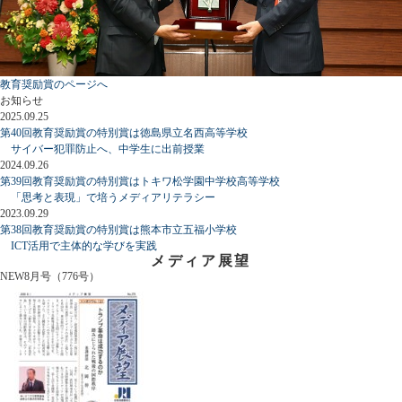
教育奨励賞のページへ
お知らせ
2025.09.25
第40回教育奨励賞の特別賞は徳島県立名西高等学校
サイバー犯罪防止へ、中学生に出前授業
2024.09.26
第39回教育奨励賞の特別賞はトキワ松学園中学校高等学校
「思考と表現」で培うメディアリテラシー
2023.09.29
第38回教育奨励賞の特別賞は熊本市立五福小学校
ICT活用で主体的な学びを実践
メディア展望
NEW
8月号（776号）