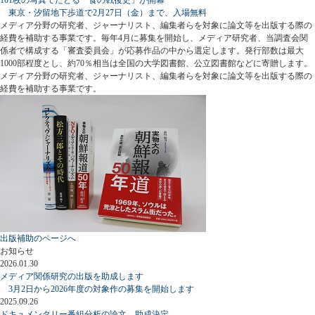
東京・汐留地下歩道で2月27日（金）まで、入場無料
メディア分野の研究者、ジャーナリスト、編集者らを対象に論文等を出版する際の
経費を補助する事業です。毎年4月に募集を開始し、メディア研究者、当調査会関
係者で構成する「審査委員会」が応募作品の中から選定します。発行部数は最大
1000部程度とし、約70％相当は全国の大学図書館、公立図書館などに寄贈します。
メディア分野の研究者、ジャーナリスト、編集者らを対象に論文等を出版する際の
経費を補助する事業です。
出版補助のページへ
お知らせ
2026.01.30
メディア関係研究の出版を助成します
3月2日から2026年度の対象作の募集を開始します
2025.09.26
ドキュメンタリー番組分析の論文、助成決定