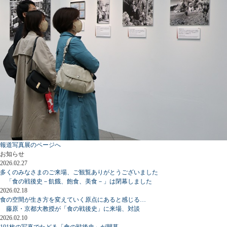
報道写真展のページへ
お知らせ
2026.02.27
多くのみなさまのご来場、ご観覧ありがとうございました
「食の戦後史－飢餓、飽食、美食－」は閉幕しました
2026.02.18
食の空間が生き方を変えていく原点にあると感じる…
藤原・京都大教授が「食の戦後史」に来場、対談
2026.02.10
101枚の写真でたどる「食の戦後史」が開幕