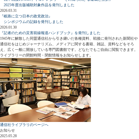
2025年度出版補助対象作品を発刊しました
2026.03.31
『岐路に立つ日本の政党政治』
シンポジウムの記録を発刊しました
2026.01.30
『記者のための災害前線報道ハンドブック』を発刊しました
1945年に解散した同盟通信社から引き継いだ各種資料、戦後に発刊された新聞社や
通信社をはじめジャーナリズム、メディアに関する書籍、雑誌、資料などをそろ
え、広く一般に開放している専門図書館です。どなたでもご自由に閲覧できます。
ライブラリーの閉館時間・閉館情報をお知らせします。
通信社ライブラリのページへ
お知らせ
2025.05.28