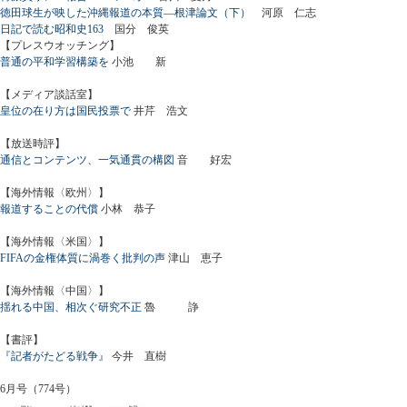
徳田球生が映した沖縄報道の本質―根津論文（下）
河原 仁志
日記で読む昭和史163
国分 俊英
【プレスウオッチング】
普通の平和学習構築を
小池 新
【メディア談話室】
皇位の在り方は国民投票で
井芹 浩文
【放送時評】
通信とコンテンツ、一気通貫の構図
音 好宏
【海外情報〈欧州〉】
報道することの代償
小林 恭子
【海外情報〈米国〉】
FIFAの金権体質に渦巻く批判の声
津山 恵子
【海外情報〈中国〉】
揺れる中国、相次ぐ研究不正
魯 諍
【書評】
『記者がたどる戦争』
今井 直樹
6月号（774号）