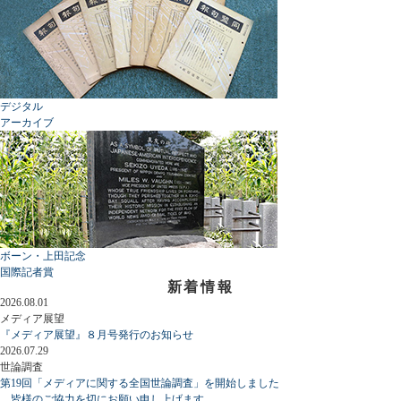
デジタル
アーカイブ
ボーン・上田記念
国際記者賞
新着情報
2026.08.01
メディア展望
『メディア展望』８月号発行のお知らせ
2026.07.29
世論調査
第19回「メディアに関する全国世論調査」を開始しました
皆様のご協力を切にお願い申し上げます