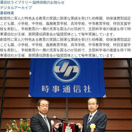
通信社ライブラリー 臨時休館のお知らせ
デジタルアーカイブ
書籍検索
創造性に富んだ特色ある教育の実践に顕著な業績を挙げた幼稚園、幼保連携型認定
こども園、小学校、中学校、義務教育学校、高等学校、中等教育学校、特別支援学
校を表彰し、学校教育の一層の充実を図るのが目的で、文部科学省の後援を得て時
事通信社が主催、新聞通信調査会が協賛団体として毎年実施しています。
創造性に富んだ特色ある教育の実践に顕著な業績を挙げた幼稚園、幼保連携型認定
こども園、小学校、中学校、義務教育学校、高等学校、中等教育学校、特別支援学
校を表彰し、学校教育の一層の充実を図るのが目的で、文部科学省の後援を得て時
事通信社が主催、新聞通信調査会が協賛団体として毎年実施しています。