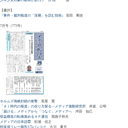
【書評】
『事件・裁判報道の「深層」を読む技術』
安田 剛史
7月号（775号）
ホルムズ海峡封鎖の衝撃
長尾 寛
「ＡＩ時代の報道」の在り方探る―メディア激動研究所
井坂 公明
「届ける」メディアから「つなぐ」メディアへ
坪田 知己
収益構造の転換進めるＡＰ通信
我孫子和夫
メディアの日本語㉒
杉浦 信之
特派員リレー報告175バンコク
古川 夏月