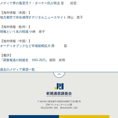
メディア界の風雲児Ｔ・ターナー氏が死去
音 好宏
【海外情報〈米国〉】
地方都市で存在感増すデジタルニュースサイト
津山 恵子
【海外情報〈欧州〉】
情報という名の戦場
小林 恭子
【海外情報〈中国〉】
オーディオブックなど市場規模拡大
西 茹
【書評】
『調査報道の戦後史 1945-2025』
柴田 友明
過去のメディア展望一覧
〒100-0011 東京都千代田区内幸町2丁目2番1号
日本プレスセンタービル1階
TEL(03)3593−1081 FAX(03)3593−1282