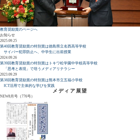
教育奨励賞のページへ
お知らせ
2025.09.25
第40回教育奨励賞の特別賞は徳島県立名西高等学校
サイバー犯罪防止へ、中学生に出前授業
2024.09.26
第39回教育奨励賞の特別賞はトキワ松学園中学校高等学校
「思考と表現」で培うメディアリテラシー
2023.09.29
第38回教育奨励賞の特別賞は熊本市立五福小学校
ICT活用で主体的な学びを実践
メディア展望
NEW
8月号（776号）