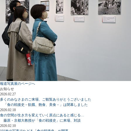
報道写真展のページへ
お知らせ
2026.02.27
多くのみなさまのご来場、ご観覧ありがとうございました
「食の戦後史－飢餓、飽食、美食－」は閉幕しました
2026.02.18
食の空間が生き方を変えていく原点にあると感じる…
藤原・京都大教授が「食の戦後史」に来場、対談
2026.02.10
101枚の写真でたどる「食の戦後史」が開幕