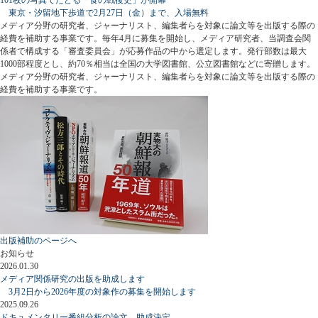
東京・汐留地下歩道で2月27日（金）まで、入場無料
メディア分野の研究者、ジャーナリスト、編集者らを対象に論文等を出版する際の
経費を補助する事業です。毎年4月に募集を開始し、メディア研究者、当調査会関
係者で構成する「審査委員会」が応募作品の中から選定します。発行部数は最大
1000部程度とし、約70％相当は全国の大学図書館、公立図書館などに寄贈します。
メディア分野の研究者、ジャーナリスト、編集者らを対象に論文等を出版する際の
経費を補助する事業です。
出版補助のページへ
お知らせ
2026.01.30
メディア関係研究の出版を助成します
3月2日から2026年度の対象作の募集を開始します
2025.09.26
ドキュメンタリー番組分析の論文、助成決定