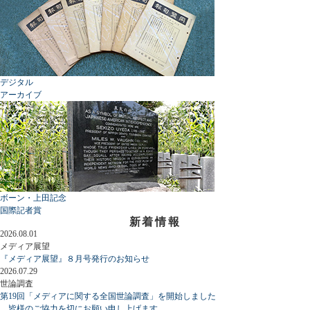
デジタル
アーカイブ
ボーン・上田記念
国際記者賞
新着情報
2026.08.01
メディア展望
『メディア展望』８月号発行のお知らせ
2026.07.29
世論調査
第19回「メディアに関する全国世論調査」を開始しました
皆様のご協力を切にお願い申し上げます