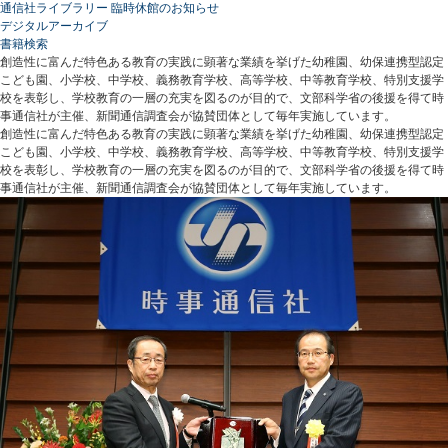
通信社ライブラリー 臨時休館のお知らせ
デジタルアーカイブ
書籍検索
創造性に富んだ特色ある教育の実践に顕著な業績を挙げた幼稚園、幼保連携型認定
こども園、小学校、中学校、義務教育学校、高等学校、中等教育学校、特別支援学
校を表彰し、学校教育の一層の充実を図るのが目的で、文部科学省の後援を得て時
事通信社が主催、新聞通信調査会が協賛団体として毎年実施しています。
創造性に富んだ特色ある教育の実践に顕著な業績を挙げた幼稚園、幼保連携型認定
こども園、小学校、中学校、義務教育学校、高等学校、中等教育学校、特別支援学
校を表彰し、学校教育の一層の充実を図るのが目的で、文部科学省の後援を得て時
事通信社が主催、新聞通信調査会が協賛団体として毎年実施しています。