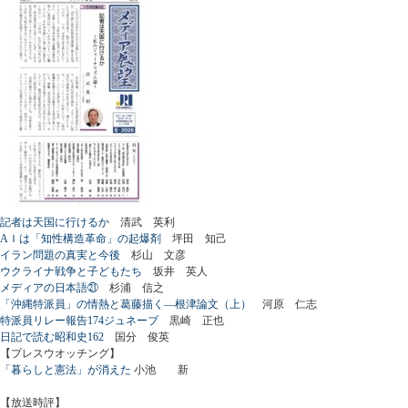
記者は天国に行けるか
清武 英利
AＩは「知性構造革命」の起爆剤
坪田 知己
イラン問題の真実と今後
杉山 文彦
ウクライナ戦争と子どもたち
坂井 英人
メディアの日本語㉑
杉浦 信之
「沖縄特派員」の情熱と葛藤描く―根津論文（上）
河原 仁志
特派員リレー報告174ジュネーブ
黒崎 正也
日記で読む昭和史162
国分 俊英
【プレスウオッチング】
「暮らしと憲法」が消えた
小池 新
【放送時評】