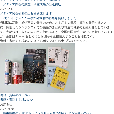
メディア関係の調査・研究成果の出版補助
2025.02.17
メディア関係研究の出版を助成します
2月１7日から2025年度の対象作の募集を開始しました
当財団は新聞・通信事業の発展のため、さまざまな書籍・資料を発行するととも
に、開催したシンポジウムでの議論のまとめや報道写真展の図録も発行していま
す。大部分は、多くの人の目に触れるよう、全国の図書館、大学に寄贈しています
が、余部はAmazonもしくは当財団から直接購入することも可能です。
資料・書籍をお求めの方は下記ボタンよりお申し込みください。
書籍・資料のページへ
書籍・資料をお求めの方
お知らせ
2026.06.30
『戦中戦後のNHKドキュメンタリー～その知られざる達成と挫折』