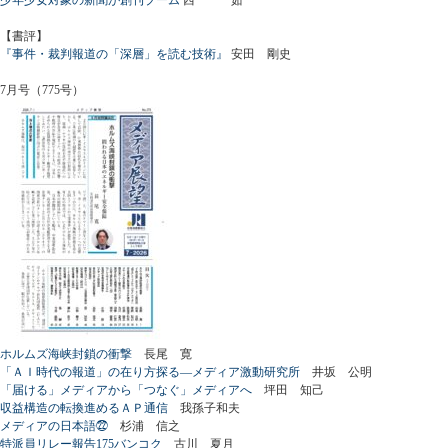
【書評】
『事件・裁判報道の「深層」を読む技術』
安田 剛史
7月号（775号）
ホルムズ海峡封鎖の衝撃
長尾 寛
「ＡＩ時代の報道」の在り方探る―メディア激動研究所
井坂 公明
「届ける」メディアから「つなぐ」メディアへ
坪田 知己
収益構造の転換進めるＡＰ通信
我孫子和夫
メディアの日本語㉒
杉浦 信之
特派員リレー報告175バンコク
古川 夏月