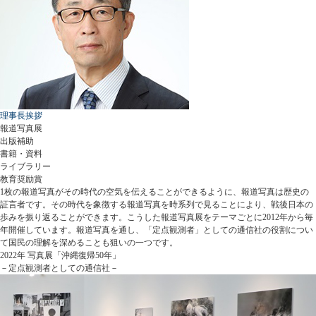
理事長挨拶
報道写真展
出版補助
書籍・資料
ライブラリー
教育奨励賞
1枚の報道写真がその時代の空気を伝えることができるように、報道写真は歴史の
証言者です。その時代を象徴する報道写真を時系列で見ることにより、戦後日本の
歩みを振り返ることができます。こうした報道写真展をテーマごとに2012年から毎
年開催しています。報道写真を通し、「定点観測者」としての通信社の役割につい
て国民の理解を深めることも狙いの一つです。
2022年 写真展「沖縄復帰50年」
－定点観測者としての通信社－