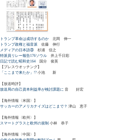
トランプ革命は成功するのか
北岡 伸一
トランプ政権と福音派
佐藤 伸行
メディアの日本語㉓
杉浦 信之
特派員リレー報告176ソウル
井上千日彩
日記で読む昭和史164
国分 俊英
【プレスウオッチング】
「ここまで来たか」!?
小池 新
【放送時評】
放送局の自己資本利益率が検討課題に
音 好宏
【海外情報〈米国〉】
サッカーのアメリカナイズはどこまで？
津山 恵子
【海外情報〈欧州〉】
スマートグラスと欧州の規制
小林 恭子
【海外情報〈中国〉】
少年少女対象の新聞が創刊ブーム
西 茹