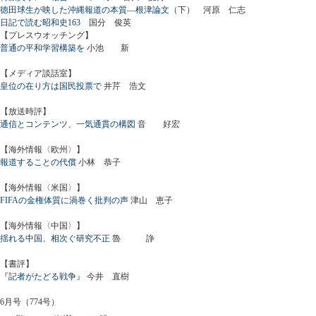
徳田球生が映した沖縄報道の本質―根津論文（下）
河原 仁志
日記で読む昭和史163
国分 俊英
【プレスウオッチング】
普通の平和学習構築を
小池 新
【メディア談話室】
皇位の在り方は国民投票で
井芹 浩文
【放送時評】
通信とコンテンツ、一気通貫の構図
音 好宏
【海外情報〈欧州〉】
報道することの代償
小林 恭子
【海外情報〈米国〉】
FIFAの金権体質に渦巻く批判の声
津山 恵子
【海外情報〈中国〉】
揺れる中国、相次ぐ研究不正
魯 諍
【書評】
『記者がたどる戦争』
今井 直樹
6月号（774号）