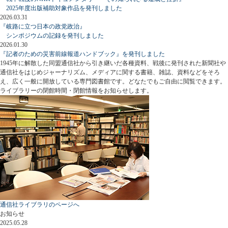
2025年度出版補助対象作品を発刊しました
2026.03.31
『岐路に立つ日本の政党政治』
シンポジウムの記録を発刊しました
2026.01.30
『記者のための災害前線報道ハンドブック』を発刊しました
1945年に解散した同盟通信社から引き継いだ各種資料、戦後に発刊された新聞社や
通信社をはじめジャーナリズム、メディアに関する書籍、雑誌、資料などをそろ
え、広く一般に開放している専門図書館です。どなたでもご自由に閲覧できます。
ライブラリーの閉館時間・閉館情報をお知らせします。
通信社ライブラリのページへ
お知らせ
2025.05.28