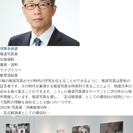
理事長挨拶
報道写真展
出版補助
書籍・資料
ライブラリー
教育奨励賞
1枚の報道写真がその時代の空気を伝えることができるように、報道写真は歴史の
証言者です。その時代を象徴する報道写真を時系列で見ることにより、戦後日本の
歩みを振り返ることができます。こうした報道写真展をテーマごとに2012年から毎
年開催しています。報道写真を通し、「定点観測者」としての通信社の役割につい
て国民の理解を深めることも狙いの一つです。
2022年 写真展「沖縄復帰50年」
－定点観測者としての通信社－