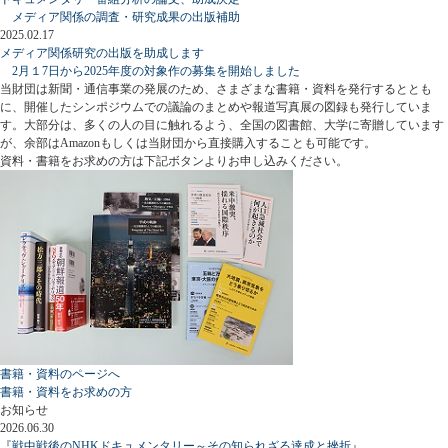
メディア関係の調査・研究成果の出版補助
2025.02.17
メディア関係研究の出版を助成します
2月１7日から2025年度の対象作の募集を開始しました
当財団は新聞・通信事業の発展のため、さまざまな書籍・資料を発行するととも
に、開催したシンポジウムでの議論のまとめや報道写真展の図録も発行していま
す。大部分は、多くの人の目に触れるよう、全国の図書館、大学に寄贈しています
が、余部はAmazonもしくは当財団から直接購入することも可能です。
資料・書籍をお求めの方は下記ボタンよりお申し込みください。
書籍・資料のページへ
書籍・資料をお求めの方
お知らせ
2026.06.30
『戦中戦後のNHKドキュメンタリー～その知られざる達成と挫折』