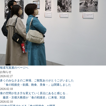
報道写真展のページへ
お知らせ
2026.02.27
多くのみなさまのご来場、ご観覧ありがとうございました
「食の戦後史－飢餓、飽食、美食－」は閉幕しました
2026.02.18
食の空間が生き方を変えていく原点にあると感じる…
藤原・京都大教授が「食の戦後史」に来場、対談
2026.02.10
101枚の写真でたどる「食の戦後史」が開幕