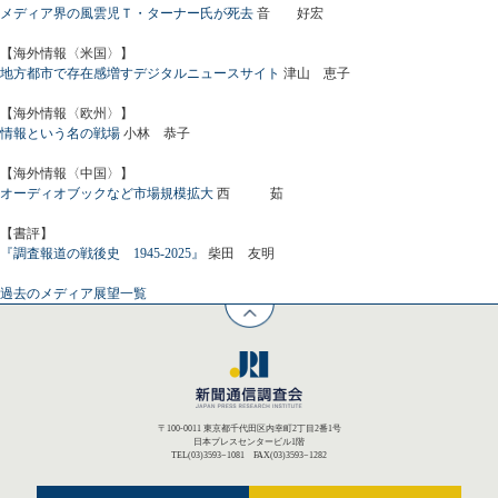
メディア界の風雲児Ｔ・ターナー氏が死去
音 好宏
【海外情報〈米国〉】
地方都市で存在感増すデジタルニュースサイト
津山 恵子
【海外情報〈欧州〉】
情報という名の戦場
小林 恭子
【海外情報〈中国〉】
オーディオブックなど市場規模拡大
西 茹
【書評】
『調査報道の戦後史 1945-2025』
柴田 友明
過去のメディア展望一覧
〒100-0011 東京都千代田区内幸町2丁目2番1号
日本プレスセンタービル1階
TEL(03)3593−1081 FAX(03)3593−1282