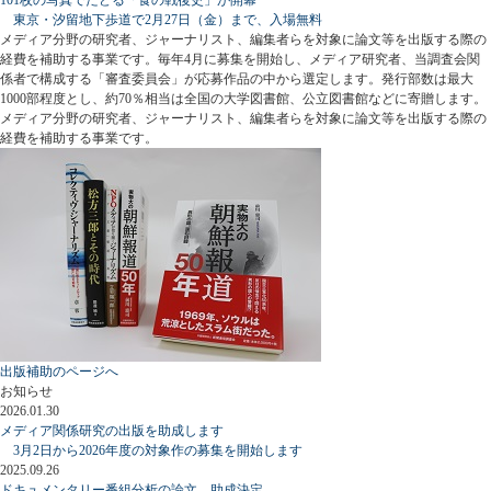
東京・汐留地下歩道で2月27日（金）まで、入場無料
メディア分野の研究者、ジャーナリスト、編集者らを対象に論文等を出版する際の
経費を補助する事業です。毎年4月に募集を開始し、メディア研究者、当調査会関
係者で構成する「審査委員会」が応募作品の中から選定します。発行部数は最大
1000部程度とし、約70％相当は全国の大学図書館、公立図書館などに寄贈します。
メディア分野の研究者、ジャーナリスト、編集者らを対象に論文等を出版する際の
経費を補助する事業です。
出版補助のページへ
お知らせ
2026.01.30
メディア関係研究の出版を助成します
3月2日から2026年度の対象作の募集を開始します
2025.09.26
ドキュメンタリー番組分析の論文、助成決定