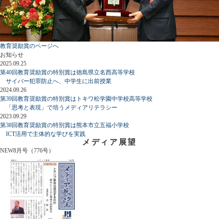
教育奨励賞のページへ
お知らせ
2025.09.25
第40回教育奨励賞の特別賞は徳島県立名西高等学校
サイバー犯罪防止へ、中学生に出前授業
2024.09.26
第39回教育奨励賞の特別賞はトキワ松学園中学校高等学校
「思考と表現」で培うメディアリテラシー
2023.09.29
第38回教育奨励賞の特別賞は熊本市立五福小学校
ICT活用で主体的な学びを実践
メディア展望
NEW
8月号（776号）