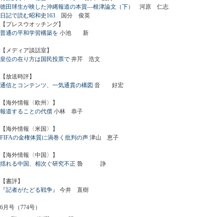
徳田球生が映した沖縄報道の本質―根津論文（下）
河原 仁志
日記で読む昭和史163
国分 俊英
【プレスウオッチング】
普通の平和学習構築を
小池 新
【メディア談話室】
皇位の在り方は国民投票で
井芹 浩文
【放送時評】
通信とコンテンツ、一気通貫の構図
音 好宏
【海外情報〈欧州〉】
報道することの代償
小林 恭子
【海外情報〈米国〉】
FIFAの金権体質に渦巻く批判の声
津山 恵子
【海外情報〈中国〉】
揺れる中国、相次ぐ研究不正
魯 諍
【書評】
『記者がたどる戦争』
今井 直樹
6月号（774号）