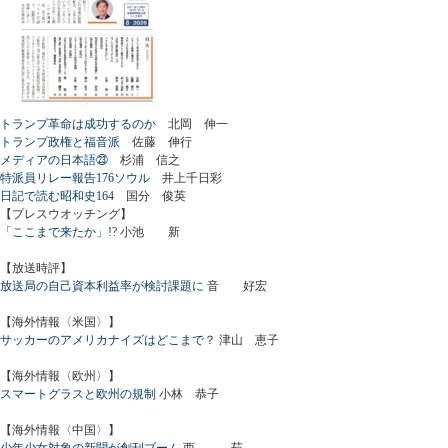
トランプ革命は成功するのか
北岡 伸一
トランプ政権と福音派
佐藤 伸行
メディアの日本語㉓
杉浦 信之
特派員リレー報告176ソウル
井上千日彩
日記で読む昭和史164
国分 俊英
【プレスウオッチング】
「ここまで来たか」!?
小池 新
【放送時評】
放送局の自己資本利益率が検討課題に
音 好宏
【海外情報〈米国〉】
サッカーのアメリカナイズはどこまで？
津山 恵子
【海外情報〈欧州〉】
スマートグラスと欧州の規制
小林 恭子
【海外情報〈中国〉】
少年少女対象の新聞が創刊ブーム
西 茹