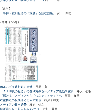
【書評】
『事件・裁判報道の「深層」を読む技術』
安田 剛史
7月号（775号）
ホルムズ海峡封鎖の衝撃
長尾 寛
「ＡＩ時代の報道」の在り方探る―メディア激動研究所
井坂 公明
「届ける」メディアから「つなぐ」メディアへ
坪田 知己
収益構造の転換進めるＡＰ通信
我孫子和夫
メディアの日本語㉒
杉浦 信之
特派員リレー報告175バンコク
古川 夏月