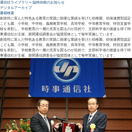
通信社ライブラリー 臨時休館のお知らせ
デジタルアーカイブ
書籍検索
創造性に富んだ特色ある教育の実践に顕著な業績を挙げた幼稚園、幼保連携型認定
こども園、小学校、中学校、義務教育学校、高等学校、中等教育学校、特別支援学
校を表彰し、学校教育の一層の充実を図るのが目的で、文部科学省の後援を得て時
事通信社が主催、新聞通信調査会が協賛団体として毎年実施しています。
創造性に富んだ特色ある教育の実践に顕著な業績を挙げた幼稚園、幼保連携型認定
こども園、小学校、中学校、義務教育学校、高等学校、中等教育学校、特別支援学
校を表彰し、学校教育の一層の充実を図るのが目的で、文部科学省の後援を得て時
事通信社が主催、新聞通信調査会が協賛団体として毎年実施しています。