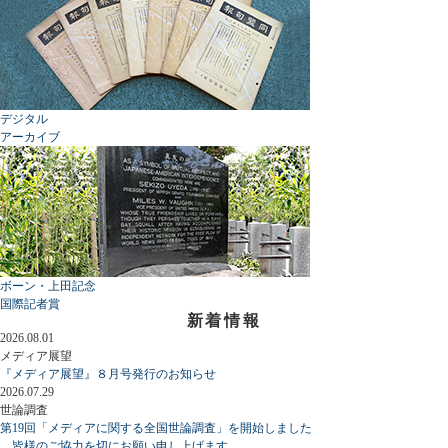
デジタル
アーカイブ
ボーン・上田記念
国際記者賞
新着情報
2026.08.01
メディア展望
『メディア展望』８月号発行のお知らせ
2026.07.29
世論調査
第19回「メディアに関する全国世論調査」を開始しました
皆様のご協力を切にお願い申し上げます