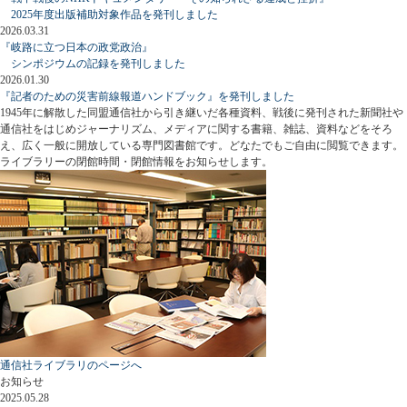
2025年度出版補助対象作品を発刊しました
2026.03.31
『岐路に立つ日本の政党政治』
シンポジウムの記録を発刊しました
2026.01.30
『記者のための災害前線報道ハンドブック』を発刊しました
1945年に解散した同盟通信社から引き継いだ各種資料、戦後に発刊された新聞社や
通信社をはじめジャーナリズム、メディアに関する書籍、雑誌、資料などをそろ
え、広く一般に開放している専門図書館です。どなたでもご自由に閲覧できます。
ライブラリーの閉館時間・閉館情報をお知らせします。
通信社ライブラリのページへ
お知らせ
2025.05.28