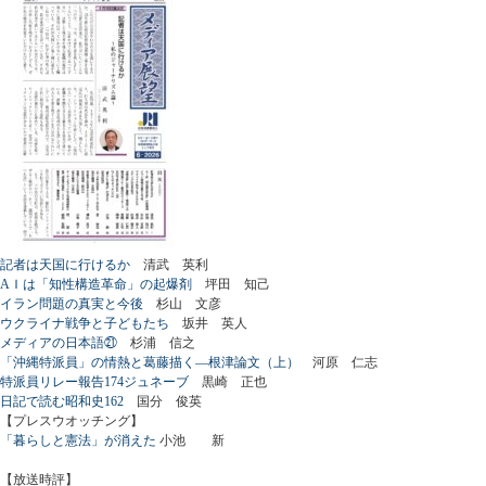
記者は天国に行けるか
清武 英利
AＩは「知性構造革命」の起爆剤
坪田 知己
イラン問題の真実と今後
杉山 文彦
ウクライナ戦争と子どもたち
坂井 英人
メディアの日本語㉑
杉浦 信之
「沖縄特派員」の情熱と葛藤描く―根津論文（上）
河原 仁志
特派員リレー報告174ジュネーブ
黒崎 正也
日記で読む昭和史162
国分 俊英
【プレスウオッチング】
「暮らしと憲法」が消えた
小池 新
【放送時評】