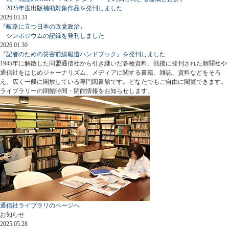
2025年度出版補助対象作品を発刊しました
2026.03.31
『岐路に立つ日本の政党政治』
シンポジウムの記録を発刊しました
2026.01.30
『記者のための災害前線報道ハンドブック』を発刊しました
1945年に解散した同盟通信社から引き継いだ各種資料、戦後に発刊された新聞社や
通信社をはじめジャーナリズム、メディアに関する書籍、雑誌、資料などをそろ
え、広く一般に開放している専門図書館です。どなたでもご自由に閲覧できます。
ライブラリーの閉館時間・閉館情報をお知らせします。
通信社ライブラリのページへ
お知らせ
2025.05.28