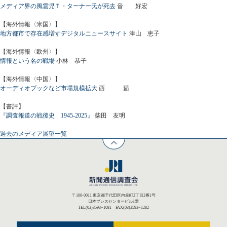
メディア界の風雲児Ｔ・ターナー氏が死去
音 好宏
【海外情報〈米国〉】
地方都市で存在感増すデジタルニュースサイト
津山 恵子
【海外情報〈欧州〉】
情報という名の戦場
小林 恭子
【海外情報〈中国〉】
オーディオブックなど市場規模拡大
西 茹
【書評】
『調査報道の戦後史 1945-2025』
柴田 友明
過去のメディア展望一覧
〒100-0011 東京都千代田区内幸町2丁目2番1号
日本プレスセンタービル1階
TEL(03)3593−1081 FAX(03)3593−1282