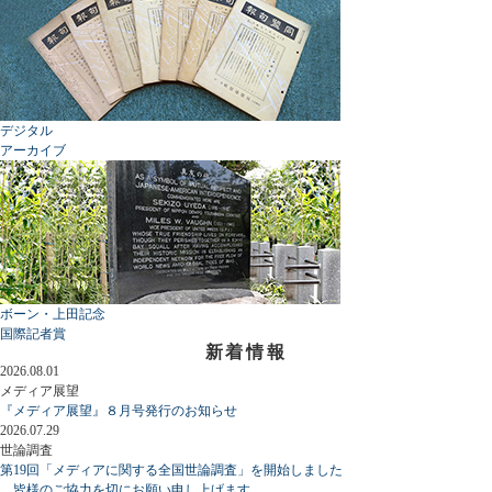
デジタル
アーカイブ
ボーン・上田記念
国際記者賞
新着情報
2026.08.01
メディア展望
『メディア展望』８月号発行のお知らせ
2026.07.29
世論調査
第19回「メディアに関する全国世論調査」を開始しました
皆様のご協力を切にお願い申し上げます