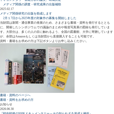
メディア関係の調査・研究成果の出版補助
2025.02.17
メディア関係研究の出版を助成します
2月１7日から2025年度の対象作の募集を開始しました
当財団は新聞・通信事業の発展のため、さまざまな書籍・資料を発行するととも
に、開催したシンポジウムでの議論のまとめや報道写真展の図録も発行していま
す。大部分は、多くの人の目に触れるよう、全国の図書館、大学に寄贈しています
が、余部はAmazonもしくは当財団から直接購入することも可能です。
資料・書籍をお求めの方は下記ボタンよりお申し込みください。
書籍・資料のページへ
書籍・資料をお求めの方
お知らせ
2026.06.30
『戦中戦後のNHKドキュメンタリー～その知られざる達成と挫折』