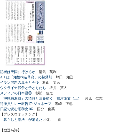
記者は天国に行けるか
清武 英利
AＩは「知性構造革命」の起爆剤
坪田 知己
イラン問題の真実と今後
杉山 文彦
ウクライナ戦争と子どもたち
坂井 英人
メディアの日本語㉑
杉浦 信之
「沖縄特派員」の情熱と葛藤描く―根津論文（上）
河原 仁志
特派員リレー報告174ジュネーブ
黒崎 正也
日記で読む昭和史162
国分 俊英
【プレスウオッチング】
「暮らしと憲法」が消えた
小池 新
【放送時評】