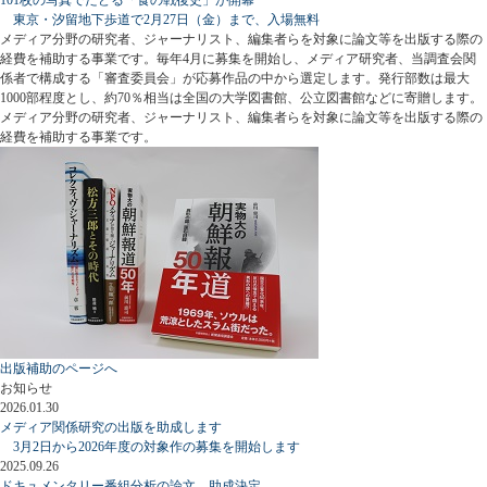
東京・汐留地下歩道で2月27日（金）まで、入場無料
メディア分野の研究者、ジャーナリスト、編集者らを対象に論文等を出版する際の
経費を補助する事業です。毎年4月に募集を開始し、メディア研究者、当調査会関
係者で構成する「審査委員会」が応募作品の中から選定します。発行部数は最大
1000部程度とし、約70％相当は全国の大学図書館、公立図書館などに寄贈します。
メディア分野の研究者、ジャーナリスト、編集者らを対象に論文等を出版する際の
経費を補助する事業です。
出版補助のページへ
お知らせ
2026.01.30
メディア関係研究の出版を助成します
3月2日から2026年度の対象作の募集を開始します
2025.09.26
ドキュメンタリー番組分析の論文、助成決定