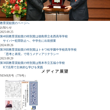
教育奨励賞のページへ
お知らせ
2025.09.25
第40回教育奨励賞の特別賞は徳島県立名西高等学校
サイバー犯罪防止へ、中学生に出前授業
2024.09.26
第39回教育奨励賞の特別賞はトキワ松学園中学校高等学校
「思考と表現」で培うメディアリテラシー
2023.09.29
第38回教育奨励賞の特別賞は熊本市立五福小学校
ICT活用で主体的な学びを実践
メディア展望
NEW
8月号（776号）