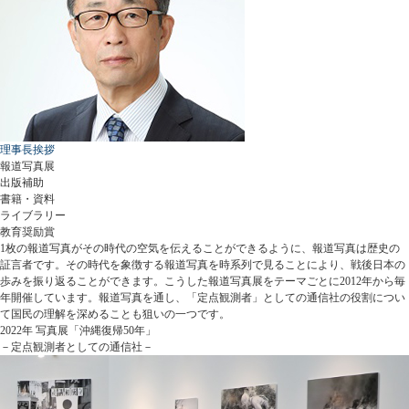
理事長挨拶
報道写真展
出版補助
書籍・資料
ライブラリー
教育奨励賞
1枚の報道写真がその時代の空気を伝えることができるように、報道写真は歴史の
証言者です。その時代を象徴する報道写真を時系列で見ることにより、戦後日本の
歩みを振り返ることができます。こうした報道写真展をテーマごとに2012年から毎
年開催しています。報道写真を通し、「定点観測者」としての通信社の役割につい
て国民の理解を深めることも狙いの一つです。
2022年 写真展「沖縄復帰50年」
－定点観測者としての通信社－