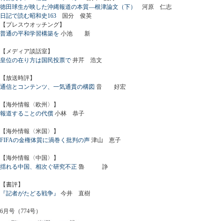
徳田球生が映した沖縄報道の本質―根津論文（下）
河原 仁志
日記で読む昭和史163
国分 俊英
【プレスウオッチング】
普通の平和学習構築を
小池 新
【メディア談話室】
皇位の在り方は国民投票で
井芹 浩文
【放送時評】
通信とコンテンツ、一気通貫の構図
音 好宏
【海外情報〈欧州〉】
報道することの代償
小林 恭子
【海外情報〈米国〉】
FIFAの金権体質に渦巻く批判の声
津山 恵子
【海外情報〈中国〉】
揺れる中国、相次ぐ研究不正
魯 諍
【書評】
『記者がたどる戦争』
今井 直樹
6月号（774号）