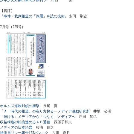
【書評】
『事件・裁判報道の「深層」を読む技術』
安田 剛史
7月号（775号）
ホルムズ海峡封鎖の衝撃
長尾 寛
「ＡＩ時代の報道」の在り方探る―メディア激動研究所
井坂 公明
「届ける」メディアから「つなぐ」メディアへ
坪田 知己
収益構造の転換進めるＡＰ通信
我孫子和夫
メディアの日本語㉒
杉浦 信之
特派員リレー報告175バンコク
古川 夏月