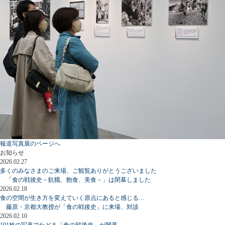
報道写真展のページへ
お知らせ
2026.02.27
多くのみなさまのご来場、ご観覧ありがとうございました
「食の戦後史－飢餓、飽食、美食－」は閉幕しました
2026.02.18
食の空間が生き方を変えていく原点にあると感じる…
藤原・京都大教授が「食の戦後史」に来場、対談
2026.02.10
101枚の写真でたどる「食の戦後史」が開幕