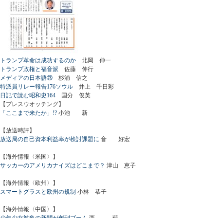
トランプ革命は成功するのか
北岡 伸一
トランプ政権と福音派
佐藤 伸行
メディアの日本語㉓
杉浦 信之
特派員リレー報告176ソウル
井上 千日彩
日記で読む昭和史164
国分 俊英
【プレスウオッチング】
「ここまで来たか」!?
小池 新
【放送時評】
放送局の自己資本利益率が検討課題に
音 好宏
【海外情報〈米国〉】
サッカーのアメリカナイズはどこまで？
津山 恵子
【海外情報〈欧州〉】
スマートグラスと欧州の規制
小林 恭子
【海外情報〈中国〉】
少年少女対象の新聞が創刊ブーム
西 茹