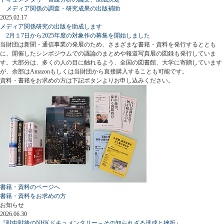
メディア関係の調査・研究成果の出版補助
2025.02.17
メディア関係研究の出版を助成します
2月１7日から2025年度の対象作の募集を開始しました
当財団は新聞・通信事業の発展のため、さまざまな書籍・資料を発行するととも
に、開催したシンポジウムでの議論のまとめや報道写真展の図録も発行していま
す。大部分は、多くの人の目に触れるよう、全国の図書館、大学に寄贈しています
が、余部はAmazonもしくは当財団から直接購入することも可能です。
資料・書籍をお求めの方は下記ボタンよりお申し込みください。
書籍・資料のページへ
書籍・資料をお求めの方
お知らせ
2026.06.30
『戦中戦後のNHKドキュメンタリー～その知られざる達成と挫折』