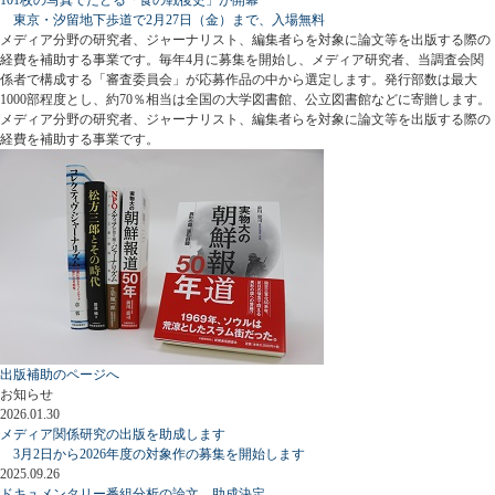
東京・汐留地下歩道で2月27日（金）まで、入場無料
メディア分野の研究者、ジャーナリスト、編集者らを対象に論文等を出版する際の
経費を補助する事業です。毎年4月に募集を開始し、メディア研究者、当調査会関
係者で構成する「審査委員会」が応募作品の中から選定します。発行部数は最大
1000部程度とし、約70％相当は全国の大学図書館、公立図書館などに寄贈します。
メディア分野の研究者、ジャーナリスト、編集者らを対象に論文等を出版する際の
経費を補助する事業です。
出版補助のページへ
お知らせ
2026.01.30
メディア関係研究の出版を助成します
3月2日から2026年度の対象作の募集を開始します
2025.09.26
ドキュメンタリー番組分析の論文、助成決定