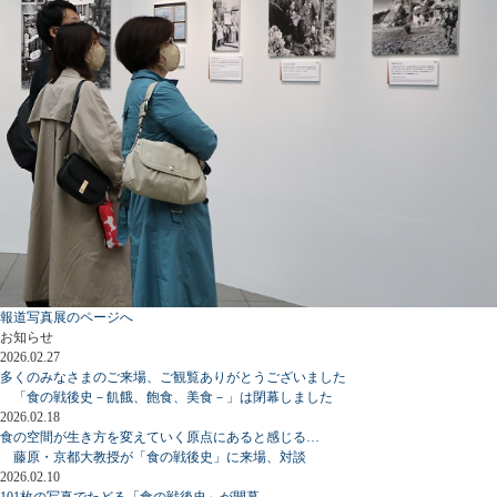
報道写真展のページへ
お知らせ
2026.02.27
多くのみなさまのご来場、ご観覧ありがとうございました
「食の戦後史－飢餓、飽食、美食－」は閉幕しました
2026.02.18
食の空間が生き方を変えていく原点にあると感じる…
藤原・京都大教授が「食の戦後史」に来場、対談
2026.02.10
101枚の写真でたどる「食の戦後史」が開幕