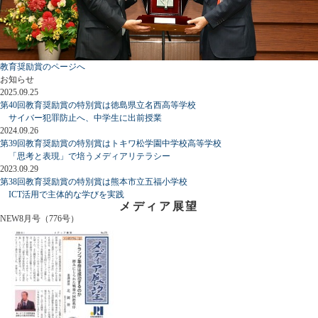
教育奨励賞のページへ
お知らせ
2025.09.25
第40回教育奨励賞の特別賞は徳島県立名西高等学校
サイバー犯罪防止へ、中学生に出前授業
2024.09.26
第39回教育奨励賞の特別賞はトキワ松学園中学校高等学校
「思考と表現」で培うメディアリテラシー
2023.09.29
第38回教育奨励賞の特別賞は熊本市立五福小学校
ICT活用で主体的な学びを実践
メディア展望
NEW
8月号（776号）