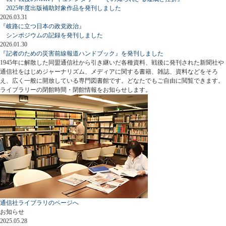
2025年度出版補助対象作品を発刊しました
2026.03.31
『岐路に立つ日本の政党政治』
シンポジウムの記録を発刊しました
2026.01.30
『記者のための災害前線報道ハンドブック』を発刊しました
1945年に解散した同盟通信社から引き継いだ各種資料、戦後に発刊された新聞社や
通信社をはじめジャーナリズム、メディアに関する書籍、雑誌、資料などをそろ
え、広く一般に開放している専門図書館です。どなたでもご自由に閲覧できます。
ライブラリーの閉館時間・閉館情報をお知らせします。
通信社ライブラリのページへ
お知らせ
2025.05.28