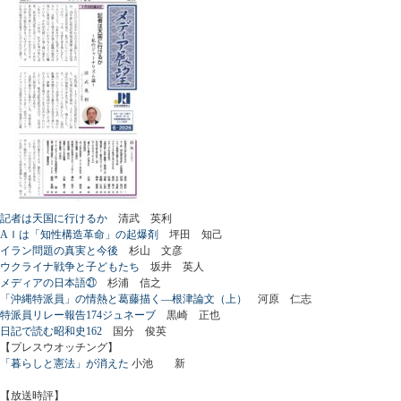
記者は天国に行けるか
清武 英利
AＩは「知性構造革命」の起爆剤
坪田 知己
イラン問題の真実と今後
杉山 文彦
ウクライナ戦争と子どもたち
坂井 英人
メディアの日本語㉑
杉浦 信之
「沖縄特派員」の情熱と葛藤描く―根津論文（上）
河原 仁志
特派員リレー報告174ジュネーブ
黒崎 正也
日記で読む昭和史162
国分 俊英
【プレスウオッチング】
「暮らしと憲法」が消えた
小池 新
【放送時評】