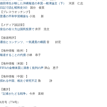
徳田球生が映した沖縄報道の本質―根津論文（下）
河原 仁志
日記で読む昭和史163
国分 俊英
【プレスウオッチング】
普通の平和学習構築を
小池 新
【メディア談話室】
皇位の在り方は国民投票で
井芹 浩文
【放送時評】
通信とコンテンツ、一気通貫の構図
音 好宏
【海外情報〈欧州〉】
報道することの代償
小林 恭子
【海外情報〈米国〉】
FIFAの金権体質に渦巻く批判の声
津山 恵子
【海外情報〈中国〉】
揺れる中国、相次ぐ研究不正
魯 諍
【書評】
『記者がたどる戦争』
今井 直樹
6月号（774号）