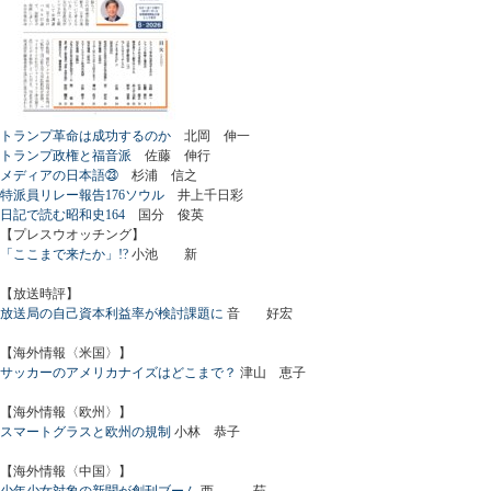
トランプ革命は成功するのか
北岡 伸一
トランプ政権と福音派
佐藤 伸行
メディアの日本語㉓
杉浦 信之
特派員リレー報告176ソウル
井上千日彩
日記で読む昭和史164
国分 俊英
【プレスウオッチング】
「ここまで来たか」!?
小池 新
【放送時評】
放送局の自己資本利益率が検討課題に
音 好宏
【海外情報〈米国〉】
サッカーのアメリカナイズはどこまで？
津山 恵子
【海外情報〈欧州〉】
スマートグラスと欧州の規制
小林 恭子
【海外情報〈中国〉】
少年少女対象の新聞が創刊ブーム
西 茹