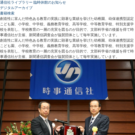
通信社ライブラリー 臨時休館のお知らせ
デジタルアーカイブ
書籍検索
創造性に富んだ特色ある教育の実践に顕著な業績を挙げた幼稚園、幼保連携型認定
こども園、小学校、中学校、義務教育学校、高等学校、中等教育学校、特別支援学
校を表彰し、学校教育の一層の充実を図るのが目的で、文部科学省の後援を得て時
事通信社が主催、新聞通信調査会が協賛団体として毎年実施しています。
創造性に富んだ特色ある教育の実践に顕著な業績を挙げた幼稚園、幼保連携型認定
こども園、小学校、中学校、義務教育学校、高等学校、中等教育学校、特別支援学
校を表彰し、学校教育の一層の充実を図るのが目的で、文部科学省の後援を得て時
事通信社が主催、新聞通信調査会が協賛団体として毎年実施しています。