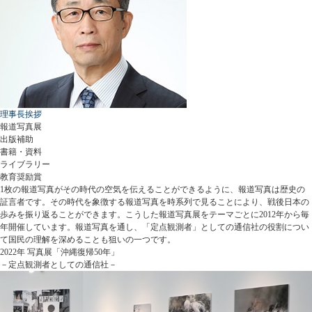
理事長挨拶
報道写真展
出版補助
書籍・資料
ライブラリー
教育奨励賞
1枚の報道写真がその時代の空気を伝えることができるように、報道写真は歴史の
証言者です。その時代を象徴する報道写真を時系列で見ることにより、戦後日本の
歩みを振り返ることができます。こうした報道写真展をテーマごとに2012年から毎
年開催しています。報道写真を通し、「定点観測者」としての通信社の役割につい
て国民の理解を深めることも狙いの一つです。
2022年 写真展「沖縄復帰50年」
－定点観測者としての通信社－