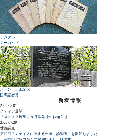
デジタル
アーカイブ
ボーン・上田記念
国際記者賞
新着情報
2026.08.01
メディア展望
『メディア展望』８月号発行のお知らせ
2026.07.29
世論調査
第19回「メディアに関する全国世論調査」を開始しました
皆様のご協力を切にお願い申し上げます