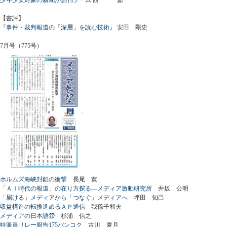
【書評】
『事件・裁判報道の「深層」を読む技術』
安田 剛史
7月号（775号）
ホルムズ海峡封鎖の衝撃
長尾 寛
「ＡＩ時代の報道」の在り方探る―メディア激動研究所
井坂 公明
「届ける」メディアから「つなぐ」メディアへ
坪田 知己
収益構造の転換進めるＡＰ通信
我孫子和夫
メディアの日本語㉒
杉浦 信之
特派員リレー報告175バンコク
古川 夏月