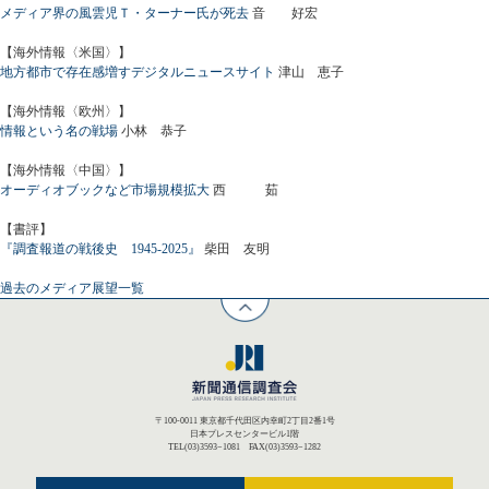
メディア界の風雲児Ｔ・ターナー氏が死去
音 好宏
【海外情報〈米国〉】
地方都市で存在感増すデジタルニュースサイト
津山 恵子
【海外情報〈欧州〉】
情報という名の戦場
小林 恭子
【海外情報〈中国〉】
オーディオブックなど市場規模拡大
西 茹
【書評】
『調査報道の戦後史 1945-2025』
柴田 友明
過去のメディア展望一覧
〒100-0011 東京都千代田区内幸町2丁目2番1号
日本プレスセンタービル1階
TEL(03)3593−1081 FAX(03)3593−1282