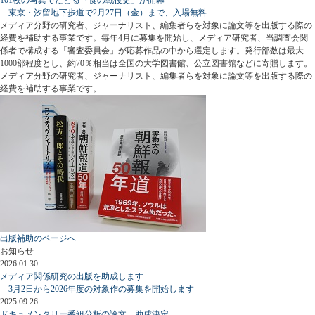
東京・汐留地下歩道で2月27日（金）まで、入場無料
メディア分野の研究者、ジャーナリスト、編集者らを対象に論文等を出版する際の
経費を補助する事業です。毎年4月に募集を開始し、メディア研究者、当調査会関
係者で構成する「審査委員会」が応募作品の中から選定します。発行部数は最大
1000部程度とし、約70％相当は全国の大学図書館、公立図書館などに寄贈します。
メディア分野の研究者、ジャーナリスト、編集者らを対象に論文等を出版する際の
経費を補助する事業です。
出版補助のページへ
お知らせ
2026.01.30
メディア関係研究の出版を助成します
3月2日から2026年度の対象作の募集を開始します
2025.09.26
ドキュメンタリー番組分析の論文、助成決定