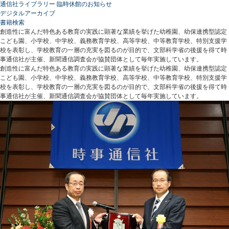
通信社ライブラリー 臨時休館のお知らせ
デジタルアーカイブ
書籍検索
創造性に富んだ特色ある教育の実践に顕著な業績を挙げた幼稚園、幼保連携型認定
こども園、小学校、中学校、義務教育学校、高等学校、中等教育学校、特別支援学
校を表彰し、学校教育の一層の充実を図るのが目的で、文部科学省の後援を得て時
事通信社が主催、新聞通信調査会が協賛団体として毎年実施しています。
創造性に富んだ特色ある教育の実践に顕著な業績を挙げた幼稚園、幼保連携型認定
こども園、小学校、中学校、義務教育学校、高等学校、中等教育学校、特別支援学
校を表彰し、学校教育の一層の充実を図るのが目的で、文部科学省の後援を得て時
事通信社が主催、新聞通信調査会が協賛団体として毎年実施しています。