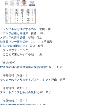
トランプ革命は成功するのか
北岡 伸一
トランプ政権と福音派
佐藤 伸行
メディアの日本語㉓
杉浦 信之
特派員リレー報告176ソウル
井上千日彩
日記で読む昭和史164
国分 俊英
【プレスウオッチング】
「ここまで来たか」!?
小池 新
【放送時評】
放送局の自己資本利益率が検討課題に
音 好宏
【海外情報〈米国〉】
サッカーのアメリカナイズはどこまで？
津山 恵子
【海外情報〈欧州〉】
スマートグラスと欧州の規制
小林 恭子
【海外情報〈中国〉】
少年少女対象の新聞が創刊ブーム
西 茹