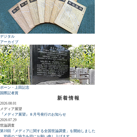
デジタル
アーカイブ
ボーン・上田記念
国際記者賞
新着情報
2026.08.01
メディア展望
『メディア展望』８月号発行のお知らせ
2026.07.29
世論調査
第19回「メディアに関する全国世論調査」を開始しました
皆様のご協力を切にお願い申し上げます