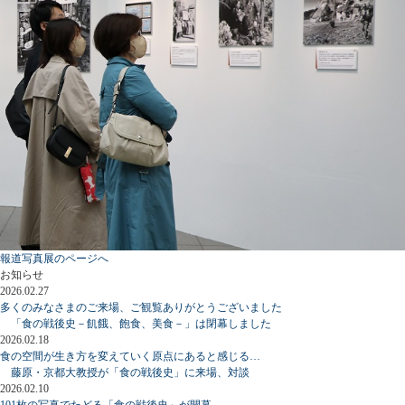
報道写真展のページへ
お知らせ
2026.02.27
多くのみなさまのご来場、ご観覧ありがとうございました
「食の戦後史－飢餓、飽食、美食－」は閉幕しました
2026.02.18
食の空間が生き方を変えていく原点にあると感じる…
藤原・京都大教授が「食の戦後史」に来場、対談
2026.02.10
101枚の写真でたどる「食の戦後史」が開幕