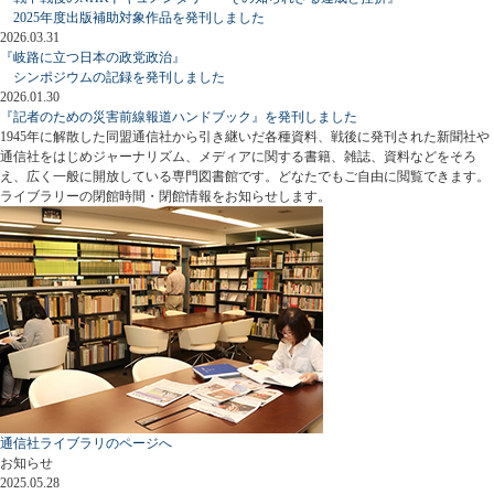
2025年度出版補助対象作品を発刊しました
2026.03.31
『岐路に立つ日本の政党政治』
シンポジウムの記録を発刊しました
2026.01.30
『記者のための災害前線報道ハンドブック』を発刊しました
1945年に解散した同盟通信社から引き継いだ各種資料、戦後に発刊された新聞社や
通信社をはじめジャーナリズム、メディアに関する書籍、雑誌、資料などをそろ
え、広く一般に開放している専門図書館です。どなたでもご自由に閲覧できます。
ライブラリーの閉館時間・閉館情報をお知らせします。
通信社ライブラリのページへ
お知らせ
2025.05.28