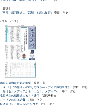
【書評】
『事件・裁判報道の「深層」を読む技術』
安田 剛史
7月号（775号）
ホルムズ海峡封鎖の衝撃
長尾 寛
「ＡＩ時代の報道」の在り方探る―メディア激動研究所
井坂 公明
「届ける」メディアから「つなぐ」メディアへ
坪田 知己
収益構造の転換進めるＡＰ通信
我孫子和夫
メディアの日本語㉒
杉浦 信之
特派員リレー報告175バンコク
古川 夏月