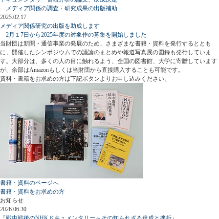
メディア関係の調査・研究成果の出版補助
2025.02.17
メディア関係研究の出版を助成します
2月１7日から2025年度の対象作の募集を開始しました
当財団は新聞・通信事業の発展のため、さまざまな書籍・資料を発行するととも
に、開催したシンポジウムでの議論のまとめや報道写真展の図録も発行していま
す。大部分は、多くの人の目に触れるよう、全国の図書館、大学に寄贈しています
が、余部はAmazonもしくは当財団から直接購入することも可能です。
資料・書籍をお求めの方は下記ボタンよりお申し込みください。
書籍・資料のページへ
書籍・資料をお求めの方
お知らせ
2026.06.30
『戦中戦後のNHKドキュメンタリー～その知られざる達成と挫折』