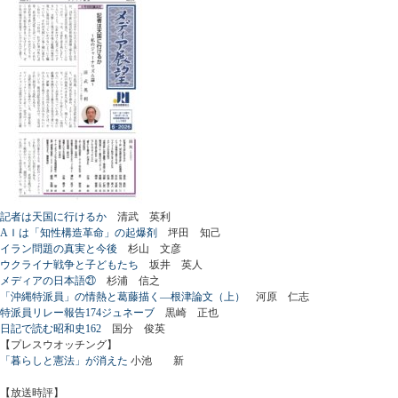
記者は天国に行けるか
清武 英利
AＩは「知性構造革命」の起爆剤
坪田 知己
イラン問題の真実と今後
杉山 文彦
ウクライナ戦争と子どもたち
坂井 英人
メディアの日本語㉑
杉浦 信之
「沖縄特派員」の情熱と葛藤描く―根津論文（上）
河原 仁志
特派員リレー報告174ジュネーブ
黒崎 正也
日記で読む昭和史162
国分 俊英
【プレスウオッチング】
「暮らしと憲法」が消えた
小池 新
【放送時評】