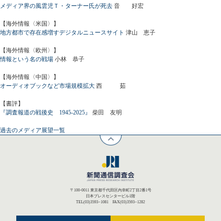
メディア界の風雲児Ｔ・ターナー氏が死去
音 好宏
【海外情報〈米国〉】
地方都市で存在感増すデジタルニュースサイト
津山 恵子
【海外情報〈欧州〉】
情報という名の戦場
小林 恭子
【海外情報〈中国〉】
オーディオブックなど市場規模拡大
西 茹
【書評】
『調査報道の戦後史 1945-2025』
柴田 友明
過去のメディア展望一覧
〒100-0011 東京都千代田区内幸町2丁目2番1号
日本プレスセンタービル1階
TEL(03)3593−1081 FAX(03)3593−1282