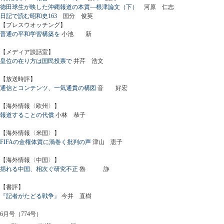
徳田球生が映した沖縄報道の本質―根津論文（下）
河原 仁志
日記で読む昭和史163
国分 俊英
【プレスウオッチング】
普通の平和学習構築を
小池 新
【メディア談話室】
皇位の在り方は国民投票で
井芹 浩文
【放送時評】
通信とコンテンツ、一気通貫の構図
音 好宏
【海外情報〈欧州〉】
報道することの代償
小林 恭子
【海外情報〈米国〉】
FIFAの金権体質に渦巻く批判の声
津山 恵子
【海外情報〈中国〉】
揺れる中国、相次ぐ研究不正
魯 諍
【書評】
『記者がたどる戦争』
今井 直樹
6月号（774号）