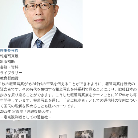
理事長挨拶
報道写真展
出版補助
書籍・資料
ライブラリー
教育奨励賞
1枚の報道写真がその時代の空気を伝えることができるように、報道写真は歴史の
証言者です。その時代を象徴する報道写真を時系列で見ることにより、戦後日本の
歩みを振り返ることができます。こうした報道写真展をテーマごとに2012年から毎
年開催しています。報道写真を通し、「定点観測者」としての通信社の役割につい
て国民の理解を深めることも狙いの一つです。
2022年 写真展「沖縄復帰50年」
－定点観測者としての通信社－