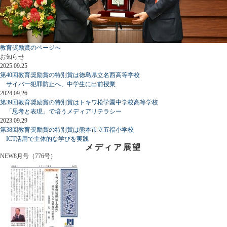
教育奨励賞のページへ
お知らせ
2025.09.25
第40回教育奨励賞の特別賞は徳島県立名西高等学校
サイバー犯罪防止へ、中学生に出前授業
2024.09.26
第39回教育奨励賞の特別賞はトキワ松学園中学校高等学校
「思考と表現」で培うメディアリテラシー
2023.09.29
第38回教育奨励賞の特別賞は熊本市立五福小学校
ICT活用で主体的な学びを実践
メディア展望
NEW
8月号（776号）