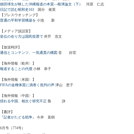
徳田球生が映した沖縄報道の本質―根津論文（下）
河原 仁志
日記で読む昭和史163
国分 俊英
【プレスウオッチング】
普通の平和学習構築を
小池 新
【メディア談話室】
皇位の在り方は国民投票で
井芹 浩文
【放送時評】
通信とコンテンツ、一気通貫の構図
音 好宏
【海外情報〈欧州〉】
報道することの代償
小林 恭子
【海外情報〈米国〉】
FIFAの金権体質に渦巻く批判の声
津山 恵子
【海外情報〈中国〉】
揺れる中国、相次ぐ研究不正
魯 諍
【書評】
『記者がたどる戦争』
今井 直樹
6月号（774号）