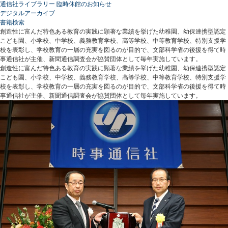
通信社ライブラリー 臨時休館のお知らせ
デジタルアーカイブ
書籍検索
創造性に富んだ特色ある教育の実践に顕著な業績を挙げた幼稚園、幼保連携型認定
こども園、小学校、中学校、義務教育学校、高等学校、中等教育学校、特別支援学
校を表彰し、学校教育の一層の充実を図るのが目的で、文部科学省の後援を得て時
事通信社が主催、新聞通信調査会が協賛団体として毎年実施しています。
創造性に富んだ特色ある教育の実践に顕著な業績を挙げた幼稚園、幼保連携型認定
こども園、小学校、中学校、義務教育学校、高等学校、中等教育学校、特別支援学
校を表彰し、学校教育の一層の充実を図るのが目的で、文部科学省の後援を得て時
事通信社が主催、新聞通信調査会が協賛団体として毎年実施しています。