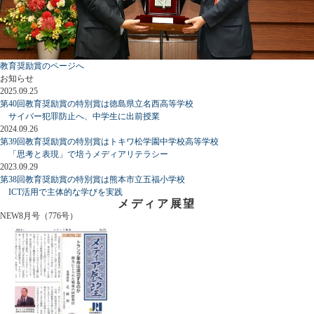
教育奨励賞のページへ
お知らせ
2025.09.25
第40回教育奨励賞の特別賞は徳島県立名西高等学校
サイバー犯罪防止へ、中学生に出前授業
2024.09.26
第39回教育奨励賞の特別賞はトキワ松学園中学校高等学校
「思考と表現」で培うメディアリテラシー
2023.09.29
第38回教育奨励賞の特別賞は熊本市立五福小学校
ICT活用で主体的な学びを実践
メディア展望
NEW
8月号（776号）