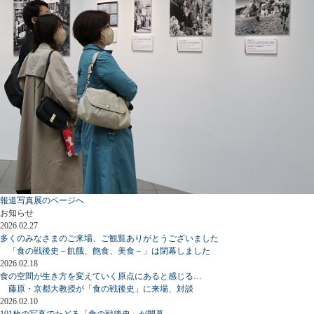
報道写真展のページへ
お知らせ
2026.02.27
多くのみなさまのご来場、ご観覧ありがとうございました
「食の戦後史－飢餓、飽食、美食－」は閉幕しました
2026.02.18
食の空間が生き方を変えていく原点にあると感じる…
藤原・京都大教授が「食の戦後史」に来場、対談
2026.02.10
101枚の写真でたどる「食の戦後史」が開幕