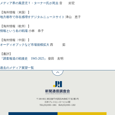
メディア界の風雲児Ｔ・ターナー氏が死去
音 好宏
【海外情報〈米国〉】
地方都市で存在感増すデジタルニュースサイト
津山 恵子
【海外情報〈欧州〉】
情報という名の戦場
小林 恭子
【海外情報〈中国〉】
オーディオブックなど市場規模拡大
西 茹
【書評】
『調査報道の戦後史 1945-2025』
柴田 友明
過去のメディア展望一覧
〒100-0011 東京都千代田区内幸町2丁目2番1号
日本プレスセンタービル1階
TEL(03)3593−1081 FAX(03)3593−1282