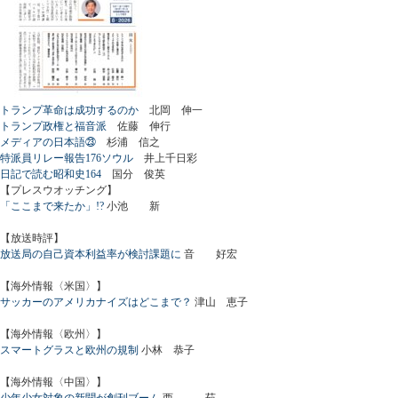
トランプ革命は成功するのか
北岡 伸一
トランプ政権と福音派
佐藤 伸行
メディアの日本語㉓
杉浦 信之
特派員リレー報告176ソウル
井上千日彩
日記で読む昭和史164
国分 俊英
【プレスウオッチング】
「ここまで来たか」!?
小池 新
【放送時評】
放送局の自己資本利益率が検討課題に
音 好宏
【海外情報〈米国〉】
サッカーのアメリカナイズはどこまで？
津山 恵子
【海外情報〈欧州〉】
スマートグラスと欧州の規制
小林 恭子
【海外情報〈中国〉】
少年少女対象の新聞が創刊ブーム
西 茹