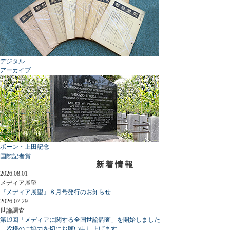
デジタル
アーカイブ
ボーン・上田記念
国際記者賞
新着情報
2026.08.01
メディア展望
『メディア展望』８月号発行のお知らせ
2026.07.29
世論調査
第19回「メディアに関する全国世論調査」を開始しました
皆様のご協力を切にお願い申し上げます