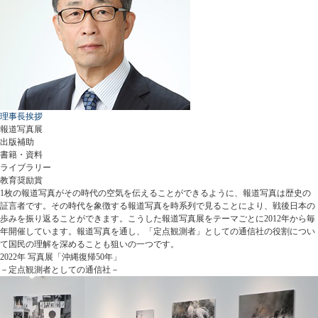
理事長挨拶
報道写真展
出版補助
書籍・資料
ライブラリー
教育奨励賞
1枚の報道写真がその時代の空気を伝えることができるように、報道写真は歴史の
証言者です。その時代を象徴する報道写真を時系列で見ることにより、戦後日本の
歩みを振り返ることができます。こうした報道写真展をテーマごとに2012年から毎
年開催しています。報道写真を通し、「定点観測者」としての通信社の役割につい
て国民の理解を深めることも狙いの一つです。
2022年 写真展「沖縄復帰50年」
－定点観測者としての通信社－