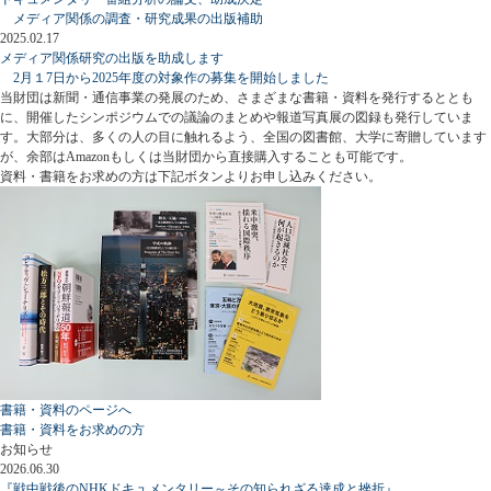
メディア関係の調査・研究成果の出版補助
2025.02.17
メディア関係研究の出版を助成します
2月１7日から2025年度の対象作の募集を開始しました
当財団は新聞・通信事業の発展のため、さまざまな書籍・資料を発行するととも
に、開催したシンポジウムでの議論のまとめや報道写真展の図録も発行していま
す。大部分は、多くの人の目に触れるよう、全国の図書館、大学に寄贈しています
が、余部はAmazonもしくは当財団から直接購入することも可能です。
資料・書籍をお求めの方は下記ボタンよりお申し込みください。
書籍・資料のページへ
書籍・資料をお求めの方
お知らせ
2026.06.30
『戦中戦後のNHKドキュメンタリー～その知られざる達成と挫折』