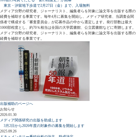
東京・汐留地下歩道で2月27日（金）まで、入場無料
メディア分野の研究者、ジャーナリスト、編集者らを対象に論文等を出版する際の
経費を補助する事業です。毎年4月に募集を開始し、メディア研究者、当調査会関
係者で構成する「審査委員会」が応募作品の中から選定します。発行部数は最大
1000部程度とし、約70％相当は全国の大学図書館、公立図書館などに寄贈します。
メディア分野の研究者、ジャーナリスト、編集者らを対象に論文等を出版する際の
経費を補助する事業です。
出版補助のページへ
お知らせ
2026.01.30
メディア関係研究の出版を助成します
3月2日から2026年度の対象作の募集を開始します
2025.09.26
ドキュメンタリー番組分析の論文、助成決定