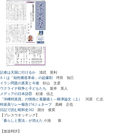
記者は天国に行けるか
清武 英利
AＩは「知性構造革命」の起爆剤
坪田 知己
イラン問題の真実と今後
杉山 文彦
ウクライナ戦争と子どもたち
坂井 英人
メディアの日本語㉑
杉浦 信之
「沖縄特派員」の情熱と葛藤描く―根津論文（上）
河原 仁志
特派員リレー報告174ジュネーブ
黒崎 正也
日記で読む昭和史162
国分 俊英
【プレスウオッチング】
「暮らしと憲法」が消えた
小池 新
【放送時評】