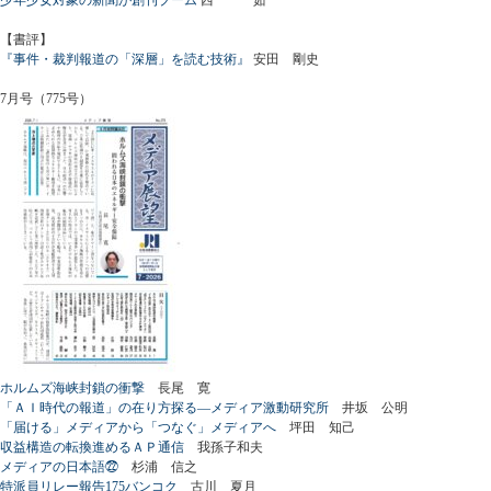
【書評】
『事件・裁判報道の「深層」を読む技術』
安田 剛史
7月号（775号）
ホルムズ海峡封鎖の衝撃
長尾 寛
「ＡＩ時代の報道」の在り方探る―メディア激動研究所
井坂 公明
「届ける」メディアから「つなぐ」メディアへ
坪田 知己
収益構造の転換進めるＡＰ通信
我孫子和夫
メディアの日本語㉒
杉浦 信之
特派員リレー報告175バンコク
古川 夏月