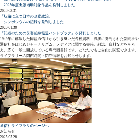
2025年度出版補助対象作品を発刊しました
2026.03.31
『岐路に立つ日本の政党政治』
シンポジウムの記録を発刊しました
2026.01.30
『記者のための災害前線報道ハンドブック』を発刊しました
1945年に解散した同盟通信社から引き継いだ各種資料、戦後に発刊された新聞社や
通信社をはじめジャーナリズム、メディアに関する書籍、雑誌、資料などをそろ
え、広く一般に開放している専門図書館です。どなたでもご自由に閲覧できます。
ライブラリーの閉館時間・閉館情報をお知らせします。
通信社ライブラリのページへ
お知らせ
2025.05.28