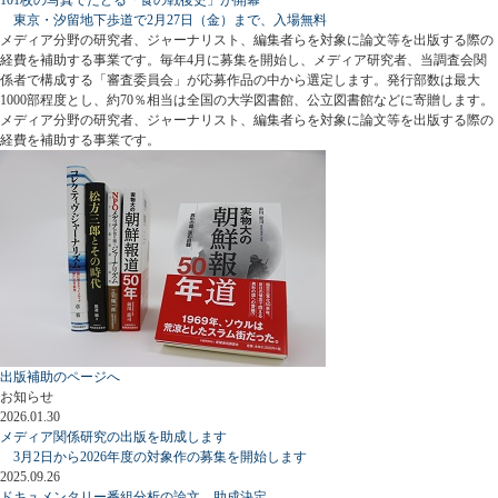
東京・汐留地下歩道で2月27日（金）まで、入場無料
メディア分野の研究者、ジャーナリスト、編集者らを対象に論文等を出版する際の
経費を補助する事業です。毎年4月に募集を開始し、メディア研究者、当調査会関
係者で構成する「審査委員会」が応募作品の中から選定します。発行部数は最大
1000部程度とし、約70％相当は全国の大学図書館、公立図書館などに寄贈します。
メディア分野の研究者、ジャーナリスト、編集者らを対象に論文等を出版する際の
経費を補助する事業です。
出版補助のページへ
お知らせ
2026.01.30
メディア関係研究の出版を助成します
3月2日から2026年度の対象作の募集を開始します
2025.09.26
ドキュメンタリー番組分析の論文、助成決定