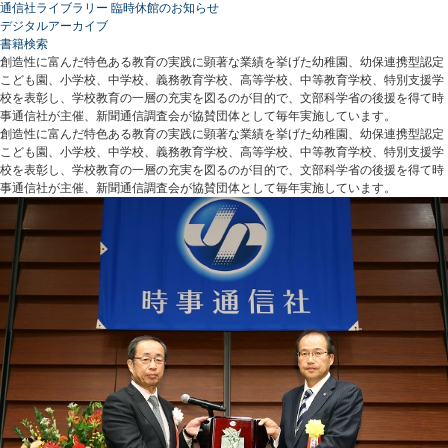
通信社ライブラリー 臨時休館のお知らせ
デジタルアーカイブ
書籍検索
創造性に富んだ特色ある教育の実践に顕著な業績を挙げた幼稚園、幼保連携型認定
こども園、小学校、中学校、義務教育学校、高等学校、中等教育学校、特別支援学
校を表彰し、学校教育の一層の充実を図るのが目的で、文部科学省の後援を得て時
事通信社が主催、新聞通信調査会が協賛団体として毎年実施しています。
創造性に富んだ特色ある教育の実践に顕著な業績を挙げた幼稚園、幼保連携型認定
こども園、小学校、中学校、義務教育学校、高等学校、中等教育学校、特別支援学
校を表彰し、学校教育の一層の充実を図るのが目的で、文部科学省の後援を得て時
事通信社が主催、新聞通信調査会が協賛団体として毎年実施しています。