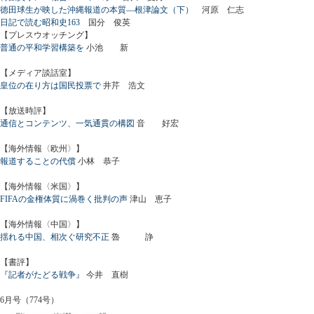
徳田球生が映した沖縄報道の本質―根津論文（下）
河原 仁志
日記で読む昭和史163
国分 俊英
【プレスウオッチング】
普通の平和学習構築を
小池 新
【メディア談話室】
皇位の在り方は国民投票で
井芹 浩文
【放送時評】
通信とコンテンツ、一気通貫の構図
音 好宏
【海外情報〈欧州〉】
報道することの代償
小林 恭子
【海外情報〈米国〉】
FIFAの金権体質に渦巻く批判の声
津山 恵子
【海外情報〈中国〉】
揺れる中国、相次ぐ研究不正
魯 諍
【書評】
『記者がたどる戦争』
今井 直樹
6月号（774号）