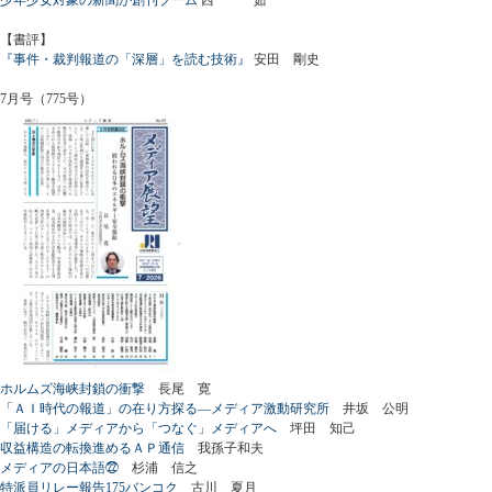
【書評】
『事件・裁判報道の「深層」を読む技術』
安田 剛史
7月号（775号）
ホルムズ海峡封鎖の衝撃
長尾 寛
「ＡＩ時代の報道」の在り方探る―メディア激動研究所
井坂 公明
「届ける」メディアから「つなぐ」メディアへ
坪田 知己
収益構造の転換進めるＡＰ通信
我孫子和夫
メディアの日本語㉒
杉浦 信之
特派員リレー報告175バンコク
古川 夏月