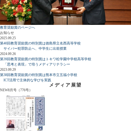
教育奨励賞のページへ
お知らせ
2025.09.25
第40回教育奨励賞の特別賞は徳島県立名西高等学校
サイバー犯罪防止へ、中学生に出前授業
2024.09.26
第39回教育奨励賞の特別賞はトキワ松学園中学校高等学校
「思考と表現」で培うメディアリテラシー
2023.09.29
第38回教育奨励賞の特別賞は熊本市立五福小学校
ICT活用で主体的な学びを実践
メディア展望
NEW
8月号（776号）