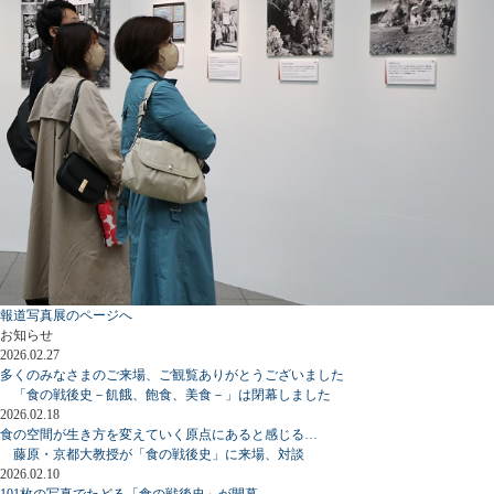
報道写真展のページへ
お知らせ
2026.02.27
多くのみなさまのご来場、ご観覧ありがとうございました
「食の戦後史－飢餓、飽食、美食－」は閉幕しました
2026.02.18
食の空間が生き方を変えていく原点にあると感じる…
藤原・京都大教授が「食の戦後史」に来場、対談
2026.02.10
101枚の写真でたどる「食の戦後史」が開幕