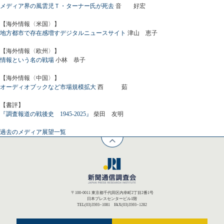
メディア界の風雲児Ｔ・ターナー氏が死去
音 好宏
【海外情報〈米国〉】
地方都市で存在感増すデジタルニュースサイト
津山 恵子
【海外情報〈欧州〉】
情報という名の戦場
小林 恭子
【海外情報〈中国〉】
オーディオブックなど市場規模拡大
西 茹
【書評】
『調査報道の戦後史 1945-2025』
柴田 友明
過去のメディア展望一覧
〒100-0011 東京都千代田区内幸町2丁目2番1号
日本プレスセンタービル1階
TEL(03)3593−1081 FAX(03)3593−1282