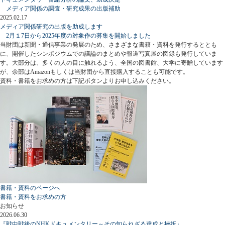
メディア関係の調査・研究成果の出版補助
2025.02.17
メディア関係研究の出版を助成します
2月１7日から2025年度の対象作の募集を開始しました
当財団は新聞・通信事業の発展のため、さまざまな書籍・資料を発行するととも
に、開催したシンポジウムでの議論のまとめや報道写真展の図録も発行していま
す。大部分は、多くの人の目に触れるよう、全国の図書館、大学に寄贈しています
が、余部はAmazonもしくは当財団から直接購入することも可能です。
資料・書籍をお求めの方は下記ボタンよりお申し込みください。
書籍・資料のページへ
書籍・資料をお求めの方
お知らせ
2026.06.30
『戦中戦後のNHKドキュメンタリー～その知られざる達成と挫折』