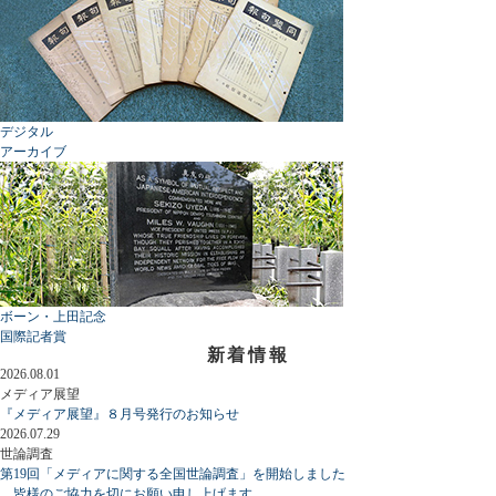
デジタル
アーカイブ
ボーン・上田記念
国際記者賞
新着情報
2026.08.01
メディア展望
『メディア展望』８月号発行のお知らせ
2026.07.29
世論調査
第19回「メディアに関する全国世論調査」を開始しました
皆様のご協力を切にお願い申し上げます