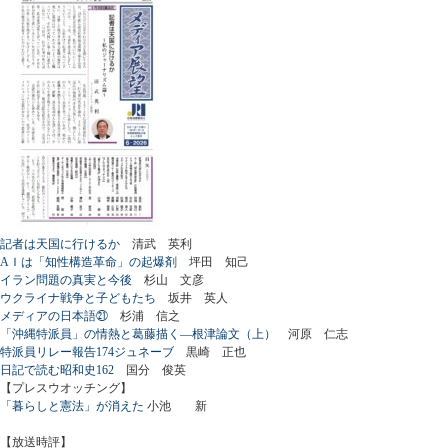
記者は天国に行けるか
清武 英利
AＩは「知性構造革命」の起爆剤
坪田 知己
イラン問題の真実と今後
杉山 文彦
ウクライナ戦争と子どもたち
坂井 英人
メディアの日本語㉑
杉浦 信之
「沖縄特派員」の情熱と葛藤描く―根津論文（上）
河原 仁志
特派員リレー報告174ジュネーブ
黒崎 正也
日記で読む昭和史162
国分 俊英
【プレスウオッチング】
「暮らしと憲法」が消えた
小池 新
【放送時評】