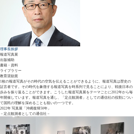
理事長挨拶
報道写真展
出版補助
書籍・資料
ライブラリー
教育奨励賞
1枚の報道写真がその時代の空気を伝えることができるように、報道写真は歴史の
証言者です。その時代を象徴する報道写真を時系列で見ることにより、戦後日本の
歩みを振り返ることができます。こうした報道写真展をテーマごとに2012年から毎
年開催しています。報道写真を通し、「定点観測者」としての通信社の役割につい
て国民の理解を深めることも狙いの一つです。
2022年 写真展「沖縄復帰50年」
－定点観測者としての通信社－