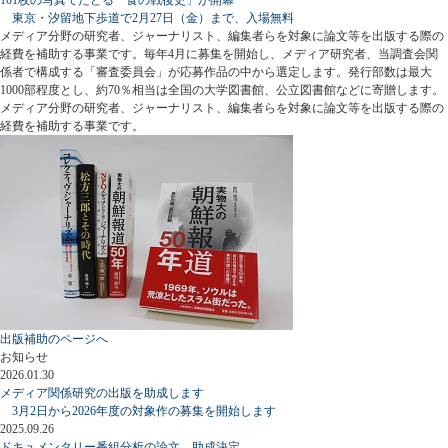
東京・汐留地下歩道で2月27日（金）まで、入場無料
メディア分野の研究者、ジャーナリスト、編集者らを対象に論文等を出版する際の
経費を補助する事業です。毎年4月に募集を開始し、メディア研究者、当調査会関
係者で構成する「審査委員会」が応募作品の中から選定します。発行部数は最大
1000部程度とし、約70％相当は全国の大学図書館、公立図書館などに寄贈します。
メディア分野の研究者、ジャーナリスト、編集者らを対象に論文等を出版する際の
経費を補助する事業です。
出版補助のページへ
お知らせ
2026.01.30
メディア関係研究の出版を助成します
3月2日から2026年度の対象作の募集を開始します
2025.09.26
ドキュメンタリー番組分析の論文、助成決定