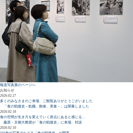
報道写真展のページへ
お知らせ
2026.02.27
多くのみなさまのご来場、ご観覧ありがとうございました
「食の戦後史－飢餓、飽食、美食－」は閉幕しました
2026.02.18
食の空間が生き方を変えていく原点にあると感じる…
藤原・京都大教授が「食の戦後史」に来場、対談
2026.02.10
101枚の写真でたどる「食の戦後史」が開幕