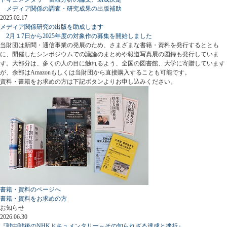
メディア関係の調査・研究成果の出版補助
2025.02.17
メディア関係研究の出版を助成します
2月１7日から2025年度の対象作の募集を開始しました
当財団は新聞・通信事業の発展のため、さまざまな書籍・資料を発行するととも
に、開催したシンポジウムでの議論のまとめや報道写真展の図録も発行していま
す。大部分は、多くの人の目に触れるよう、全国の図書館、大学に寄贈しています
が、余部はAmazonもしくは当財団から直接購入することも可能です。
資料・書籍をお求めの方は下記ボタンよりお申し込みください。
書籍・資料のページへ
書籍・資料をお求めの方
お知らせ
2026.06.30
『戦中戦後のNHKドキュメンタリー～その知られざる達成と挫折』