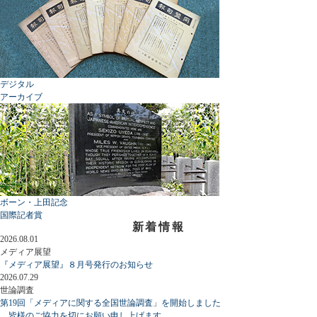
デジタル
アーカイブ
ボーン・上田記念
国際記者賞
新着情報
2026.08.01
メディア展望
『メディア展望』８月号発行のお知らせ
2026.07.29
世論調査
第19回「メディアに関する全国世論調査」を開始しました
皆様のご協力を切にお願い申し上げます