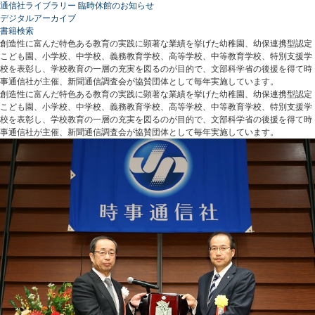
通信社ライブラリー 臨時休館のお知らせ
デジタルアーカイブ
書籍検索
創造性に富んだ特色ある教育の実践に顕著な業績を挙げた幼稚園、幼保連携型認定
こども園、小学校、中学校、義務教育学校、高等学校、中等教育学校、特別支援学
校を表彰し、学校教育の一層の充実を図るのが目的で、文部科学省の後援を得て時
事通信社が主催、新聞通信調査会が協賛団体として毎年実施しています。
創造性に富んだ特色ある教育の実践に顕著な業績を挙げた幼稚園、幼保連携型認定
こども園、小学校、中学校、義務教育学校、高等学校、中等教育学校、特別支援学
校を表彰し、学校教育の一層の充実を図るのが目的で、文部科学省の後援を得て時
事通信社が主催、新聞通信調査会が協賛団体として毎年実施しています。