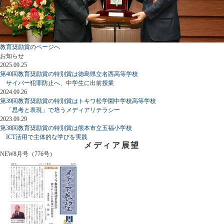
教育奨励賞のページへ
お知らせ
2025.09.25
第40回教育奨励賞の特別賞は徳島県立名西高等学校
サイバー犯罪防止へ、中学生に出前授業
2024.09.26
第39回教育奨励賞の特別賞はトキワ松学園中学校高等学校
「思考と表現」で培うメディアリテラシー
2023.09.29
第38回教育奨励賞の特別賞は熊本市立五福小学校
ICT活用で主体的な学びを実践
メディア展望
NEW
8月号（776号）