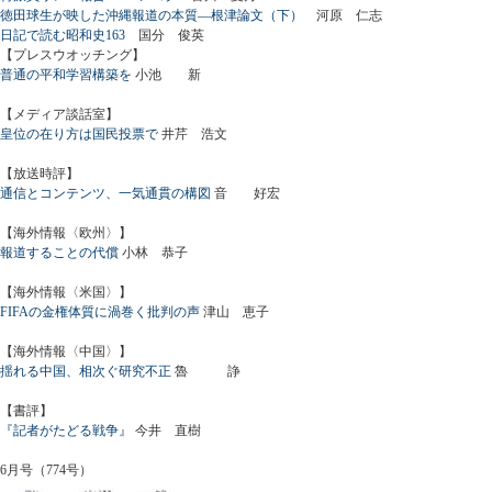
徳田球生が映した沖縄報道の本質―根津論文（下）
河原 仁志
日記で読む昭和史163
国分 俊英
【プレスウオッチング】
普通の平和学習構築を
小池 新
【メディア談話室】
皇位の在り方は国民投票で
井芹 浩文
【放送時評】
通信とコンテンツ、一気通貫の構図
音 好宏
【海外情報〈欧州〉】
報道することの代償
小林 恭子
【海外情報〈米国〉】
FIFAの金権体質に渦巻く批判の声
津山 恵子
【海外情報〈中国〉】
揺れる中国、相次ぐ研究不正
魯 諍
【書評】
『記者がたどる戦争』
今井 直樹
6月号（774号）