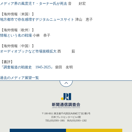
メディア界の風雲児Ｔ・ターナー氏が死去
音 好宏
【海外情報〈米国〉】
地方都市で存在感増すデジタルニュースサイト
津山 恵子
【海外情報〈欧州〉】
情報という名の戦場
小林 恭子
【海外情報〈中国〉】
オーディオブックなど市場規模拡大
西 茹
【書評】
『調査報道の戦後史 1945-2025』
柴田 友明
過去のメディア展望一覧
〒100-0011 東京都千代田区内幸町2丁目2番1号
日本プレスセンタービル1階
TEL(03)3593−1081 FAX(03)3593−1282