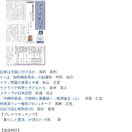
記者は天国に行けるか
清武 英利
AＩは「知性構造革命」の起爆剤
坪田 知己
イラン問題の真実と今後
杉山 文彦
ウクライナ戦争と子どもたち
坂井 英人
メディアの日本語㉑
杉浦 信之
「沖縄特派員」の情熱と葛藤描く―根津論文（上）
河原 仁志
特派員リレー報告174ジュネーブ
黒崎 正也
日記で読む昭和史162
国分 俊英
【プレスウオッチング】
「暮らしと憲法」が消えた
小池 新
【放送時評】