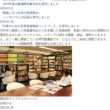
2025年度出版補助対象作品を発刊しました
2026.03.31
『岐路に立つ日本の政党政治』
シンポジウムの記録を発刊しました
2026.01.30
『記者のための災害前線報道ハンドブック』を発刊しました
1945年に解散した同盟通信社から引き継いだ各種資料、戦後に発刊された新聞社や
通信社をはじめジャーナリズム、メディアに関する書籍、雑誌、資料などをそろ
え、広く一般に開放している専門図書館です。どなたでもご自由に閲覧できます。
ライブラリーの閉館時間・閉館情報をお知らせします。
通信社ライブラリのページへ
お知らせ
2025.05.28