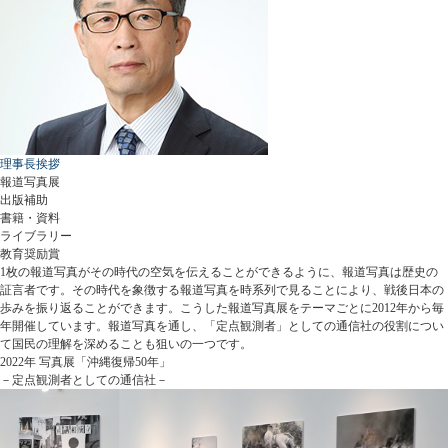
理事長挨拶
報道写真展
出版補助
書籍・資料
ライブラリー
教育奨励賞
1枚の報道写真がその時代の空気を伝えることができるように、報道写真は歴史の
証言者です。その時代を象徴する報道写真を時系列で見ることにより、戦後日本の
歩みを振り返ることができます。こうした報道写真展をテーマごとに2012年から毎
年開催しています。報道写真を通し、「定点観測者」としての通信社の役割につい
て国民の理解を深めることも狙いの一つです。
2022年 写真展「沖縄復帰50年」
－定点観測者としての通信社－