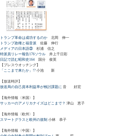
トランプ革命は成功するのか
北岡 伸一
トランプ政権と福音派
佐藤 伸行
メディアの日本語㉓
杉浦 信之
特派員リレー報告176ソウル
井上千日彩
日記で読む昭和史164
国分 俊英
【プレスウオッチング】
「ここまで来たか」!?
小池 新
【放送時評】
放送局の自己資本利益率が検討課題に
音 好宏
【海外情報〈米国〉】
サッカーのアメリカナイズはどこまで？
津山 恵子
【海外情報〈欧州〉】
スマートグラスと欧州の規制
小林 恭子
【海外情報〈中国〉】
少年少女対象の新聞が創刊ブーム
西 茹