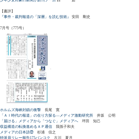
【書評】
『事件・裁判報道の「深層」を読む技術』
安田 剛史
7月号（775号）
ホルムズ海峡封鎖の衝撃
長尾 寛
「ＡＩ時代の報道」の在り方探る―メディア激動研究所
井坂 公明
「届ける」メディアから「つなぐ」メディアへ
坪田 知己
収益構造の転換進めるＡＰ通信
我孫子和夫
メディアの日本語㉒
杉浦 信之
特派員リレー報告175バンコク
古川 夏月