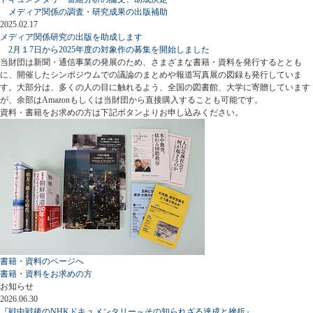
メディア関係の調査・研究成果の出版補助
2025.02.17
メディア関係研究の出版を助成します
2月１7日から2025年度の対象作の募集を開始しました
当財団は新聞・通信事業の発展のため、さまざまな書籍・資料を発行するととも
に、開催したシンポジウムでの議論のまとめや報道写真展の図録も発行していま
す。大部分は、多くの人の目に触れるよう、全国の図書館、大学に寄贈しています
が、余部はAmazonもしくは当財団から直接購入することも可能です。
資料・書籍をお求めの方は下記ボタンよりお申し込みください。
書籍・資料のページへ
書籍・資料をお求めの方
お知らせ
2026.06.30
『戦中戦後のNHKドキュメンタリー～その知られざる達成と挫折』