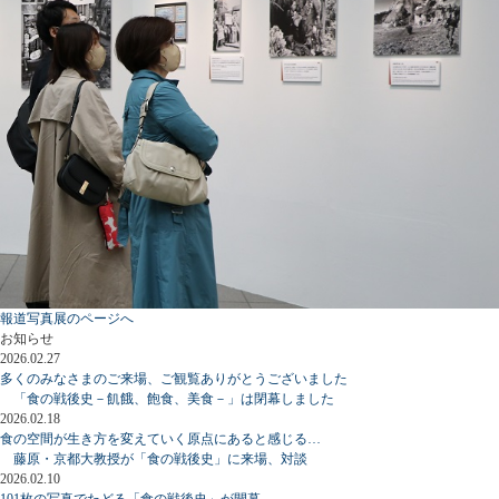
報道写真展のページへ
お知らせ
2026.02.27
多くのみなさまのご来場、ご観覧ありがとうございました
「食の戦後史－飢餓、飽食、美食－」は閉幕しました
2026.02.18
食の空間が生き方を変えていく原点にあると感じる…
藤原・京都大教授が「食の戦後史」に来場、対談
2026.02.10
101枚の写真でたどる「食の戦後史」が開幕