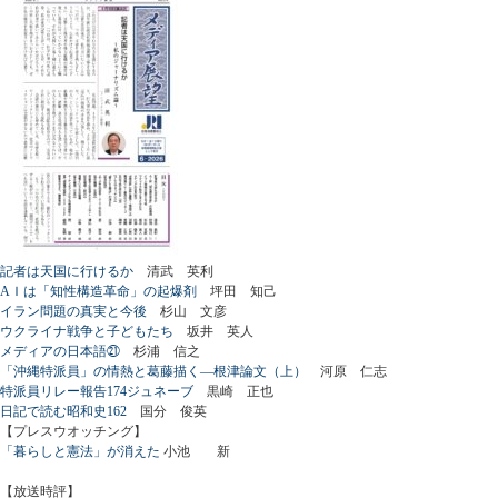
記者は天国に行けるか
清武 英利
AＩは「知性構造革命」の起爆剤
坪田 知己
イラン問題の真実と今後
杉山 文彦
ウクライナ戦争と子どもたち
坂井 英人
メディアの日本語㉑
杉浦 信之
「沖縄特派員」の情熱と葛藤描く―根津論文（上）
河原 仁志
特派員リレー報告174ジュネーブ
黒崎 正也
日記で読む昭和史162
国分 俊英
【プレスウオッチング】
「暮らしと憲法」が消えた
小池 新
【放送時評】