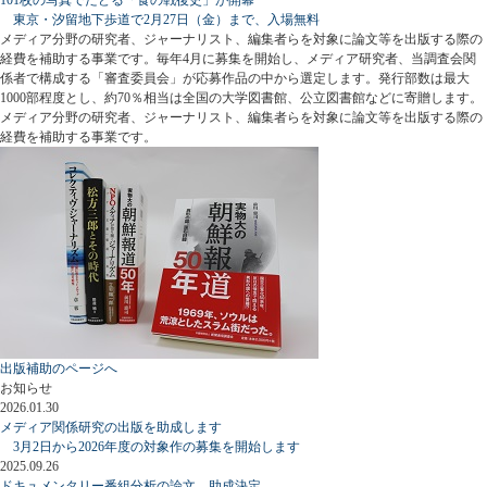
東京・汐留地下歩道で2月27日（金）まで、入場無料
メディア分野の研究者、ジャーナリスト、編集者らを対象に論文等を出版する際の
経費を補助する事業です。毎年4月に募集を開始し、メディア研究者、当調査会関
係者で構成する「審査委員会」が応募作品の中から選定します。発行部数は最大
1000部程度とし、約70％相当は全国の大学図書館、公立図書館などに寄贈します。
メディア分野の研究者、ジャーナリスト、編集者らを対象に論文等を出版する際の
経費を補助する事業です。
出版補助のページへ
お知らせ
2026.01.30
メディア関係研究の出版を助成します
3月2日から2026年度の対象作の募集を開始します
2025.09.26
ドキュメンタリー番組分析の論文、助成決定