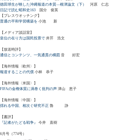
徳田球生が映した沖縄報道の本質―根津論文（下）
河原 仁志
日記で読む昭和史163
国分 俊英
【プレスウオッチング】
普通の平和学習構築を
小池 新
【メディア談話室】
皇位の在り方は国民投票で
井芹 浩文
【放送時評】
通信とコンテンツ、一気通貫の構図
音 好宏
【海外情報〈欧州〉】
報道することの代償
小林 恭子
【海外情報〈米国〉】
FIFAの金権体質に渦巻く批判の声
津山 恵子
【海外情報〈中国〉】
揺れる中国、相次ぐ研究不正
魯 諍
【書評】
『記者がたどる戦争』
今井 直樹
6月号（774号）