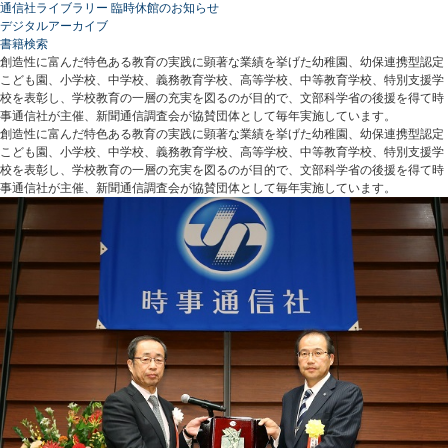
通信社ライブラリー 臨時休館のお知らせ
デジタルアーカイブ
書籍検索
創造性に富んだ特色ある教育の実践に顕著な業績を挙げた幼稚園、幼保連携型認定
こども園、小学校、中学校、義務教育学校、高等学校、中等教育学校、特別支援学
校を表彰し、学校教育の一層の充実を図るのが目的で、文部科学省の後援を得て時
事通信社が主催、新聞通信調査会が協賛団体として毎年実施しています。
創造性に富んだ特色ある教育の実践に顕著な業績を挙げた幼稚園、幼保連携型認定
こども園、小学校、中学校、義務教育学校、高等学校、中等教育学校、特別支援学
校を表彰し、学校教育の一層の充実を図るのが目的で、文部科学省の後援を得て時
事通信社が主催、新聞通信調査会が協賛団体として毎年実施しています。