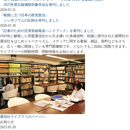
2025年度出版補助対象作品を発刊しました
2026.03.31
『岐路に立つ日本の政党政治』
シンポジウムの記録を発刊しました
2026.01.30
『記者のための災害前線報道ハンドブック』を発刊しました
1945年に解散した同盟通信社から引き継いだ各種資料、戦後に発刊された新聞社や
通信社をはじめジャーナリズム、メディアに関する書籍、雑誌、資料などをそろ
え、広く一般に開放している専門図書館です。どなたでもご自由に閲覧できます。
ライブラリーの閉館時間・閉館情報をお知らせします。
通信社ライブラリのページへ
お知らせ
2025.05.28