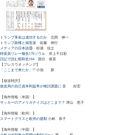
トランプ革命は成功するのか
北岡 伸一
トランプ政権と福音派
佐藤 伸行
メディアの日本語㉓
杉浦 信之
特派員リレー報告176ソウル
井上千日彩
日記で読む昭和史164
国分 俊英
【プレスウオッチング】
「ここまで来たか」!?
小池 新
【放送時評】
放送局の自己資本利益率が検討課題に
音 好宏
【海外情報〈米国〉】
サッカーのアメリカナイズはどこまで？
津山 恵子
【海外情報〈欧州〉】
スマートグラスと欧州の規制
小林 恭子
【海外情報〈中国〉】
少年少女対象の新聞が創刊ブーム
西 茹