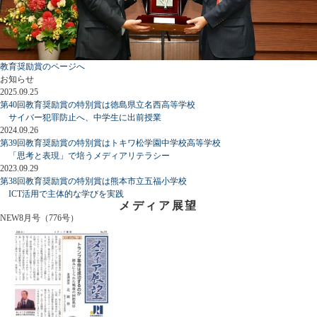
教育奨励賞のページへ
お知らせ
2025.09.25
第40回教育奨励賞の特別賞は徳島県立名西高等学校
サイバー犯罪防止へ、中学生に出前授業
2024.09.26
第39回教育奨励賞の特別賞はトキワ松学園中学校高等学校
「思考と表現」で培うメディアリテラシー
2023.09.29
第38回教育奨励賞の特別賞は熊本市立五福小学校
ICT活用で主体的な学びを実践
メディア展望
NEW
8月号（776号）