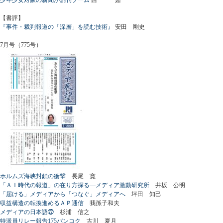
【書評】
『事件・裁判報道の「深層」を読む技術』
安田 剛史
7月号（775号）
ホルムズ海峡封鎖の衝撃
長尾 寛
「ＡＩ時代の報道」の在り方探る―メディア激動研究所
井坂 公明
「届ける」メディアから「つなぐ」メディアへ
坪田 知己
収益構造の転換進めるＡＰ通信
我孫子和夫
メディアの日本語㉒
杉浦 信之
特派員リレー報告175バンコク
古川 夏月