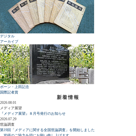
デジタル
アーカイブ
ボーン・上田記念
国際記者賞
新着情報
2026.08.01
メディア展望
『メディア展望』８月号発行のお知らせ
2026.07.29
世論調査
第19回「メディアに関する全国世論調査」を開始しました
皆様のご協力を切にお願い申し上げます