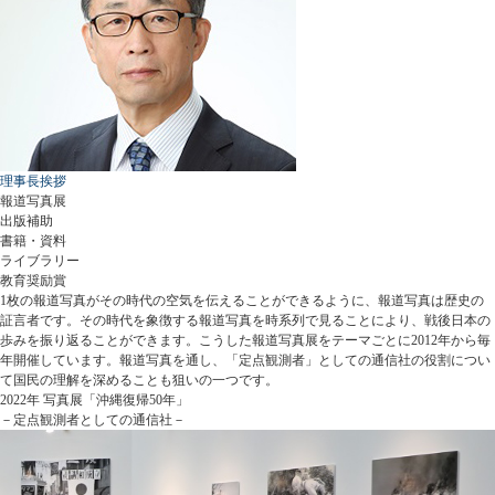
理事長挨拶
報道写真展
出版補助
書籍・資料
ライブラリー
教育奨励賞
1枚の報道写真がその時代の空気を伝えることができるように、報道写真は歴史の
証言者です。その時代を象徴する報道写真を時系列で見ることにより、戦後日本の
歩みを振り返ることができます。こうした報道写真展をテーマごとに2012年から毎
年開催しています。報道写真を通し、「定点観測者」としての通信社の役割につい
て国民の理解を深めることも狙いの一つです。
2022年 写真展「沖縄復帰50年」
－定点観測者としての通信社－