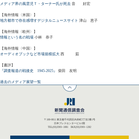
メディア界の風雲児Ｔ・ターナー氏が死去
音 好宏
【海外情報〈米国〉】
地方都市で存在感増すデジタルニュースサイト
津山 恵子
【海外情報〈欧州〉】
情報という名の戦場
小林 恭子
【海外情報〈中国〉】
オーディオブックなど市場規模拡大
西 茹
【書評】
『調査報道の戦後史 1945-2025』
柴田 友明
過去のメディア展望一覧
〒100-0011 東京都千代田区内幸町2丁目2番1号
日本プレスセンタービル1階
TEL(03)3593−1081 FAX(03)3593−1282