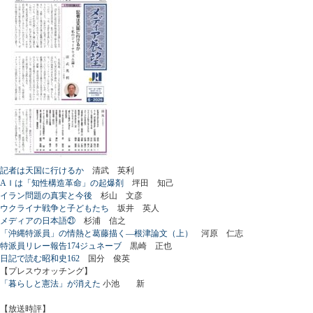
記者は天国に行けるか
清武 英利
AＩは「知性構造革命」の起爆剤
坪田 知己
イラン問題の真実と今後
杉山 文彦
ウクライナ戦争と子どもたち
坂井 英人
メディアの日本語㉑
杉浦 信之
「沖縄特派員」の情熱と葛藤描く―根津論文（上）
河原 仁志
特派員リレー報告174ジュネーブ
黒崎 正也
日記で読む昭和史162
国分 俊英
【プレスウオッチング】
「暮らしと憲法」が消えた
小池 新
【放送時評】