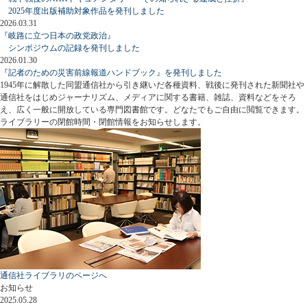
2025年度出版補助対象作品を発刊しました
2026.03.31
『岐路に立つ日本の政党政治』
シンポジウムの記録を発刊しました
2026.01.30
『記者のための災害前線報道ハンドブック』を発刊しました
1945年に解散した同盟通信社から引き継いだ各種資料、戦後に発刊された新聞社や
通信社をはじめジャーナリズム、メディアに関する書籍、雑誌、資料などをそろ
え、広く一般に開放している専門図書館です。どなたでもご自由に閲覧できます。
ライブラリーの閉館時間・閉館情報をお知らせします。
通信社ライブラリのページへ
お知らせ
2025.05.28