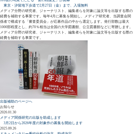
東京・汐留地下歩道で2月27日（金）まで、入場無料
メディア分野の研究者、ジャーナリスト、編集者らを対象に論文等を出版する際の
経費を補助する事業です。毎年4月に募集を開始し、メディア研究者、当調査会関
係者で構成する「審査委員会」が応募作品の中から選定します。発行部数は最大
1000部程度とし、約70％相当は全国の大学図書館、公立図書館などに寄贈します。
メディア分野の研究者、ジャーナリスト、編集者らを対象に論文等を出版する際の
経費を補助する事業です。
出版補助のページへ
お知らせ
2026.01.30
メディア関係研究の出版を助成します
3月2日から2026年度の対象作の募集を開始します
2025.09.26
ドキュメンタリー番組分析の論文、助成決定