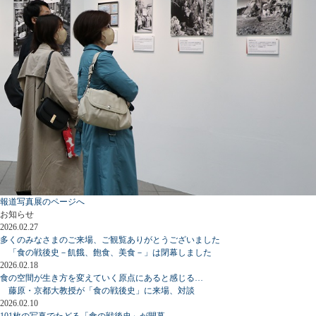
報道写真展のページへ
お知らせ
2026.02.27
多くのみなさまのご来場、ご観覧ありがとうございました
「食の戦後史－飢餓、飽食、美食－」は閉幕しました
2026.02.18
食の空間が生き方を変えていく原点にあると感じる…
藤原・京都大教授が「食の戦後史」に来場、対談
2026.02.10
101枚の写真でたどる「食の戦後史」が開幕