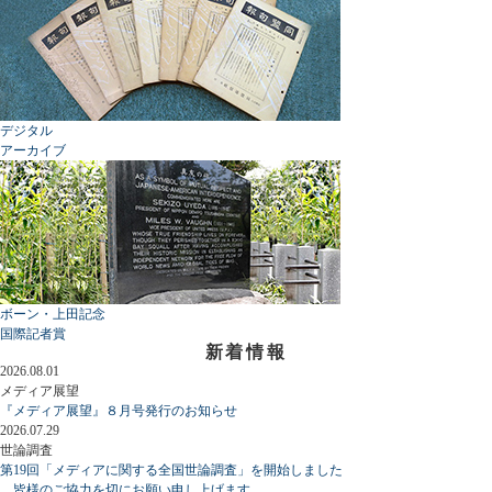
デジタル
アーカイブ
ボーン・上田記念
国際記者賞
新着情報
2026.08.01
メディア展望
『メディア展望』８月号発行のお知らせ
2026.07.29
世論調査
第19回「メディアに関する全国世論調査」を開始しました
皆様のご協力を切にお願い申し上げます