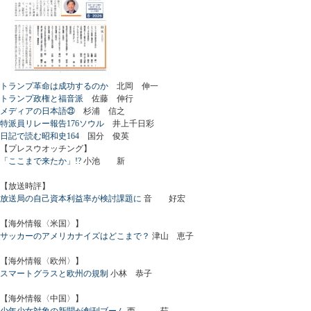
トランプ革命は成功するのか
北岡 伸一
トランプ政権と福音派
佐藤 伸行
メディアの日本語㉓
杉浦 信之
特派員リレー報告176ソウル
井上千日彩
日記で読む昭和史164
国分 俊英
【プレスウオッチング】
「ここまで来たか」!?
小池 新
【放送時評】
放送局の自己資本利益率が検討課題に
音 好宏
【海外情報〈米国〉】
サッカーのアメリカナイズはどこまで？
津山 恵子
【海外情報〈欧州〉】
スマートグラスと欧州の規制
小林 恭子
【海外情報〈中国〉】
少年少女対象の新聞が創刊ブーム
西 茹