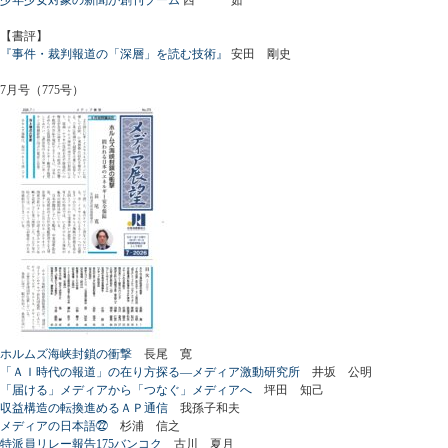
【書評】
『事件・裁判報道の「深層」を読む技術』
安田 剛史
7月号（775号）
ホルムズ海峡封鎖の衝撃
長尾 寛
「ＡＩ時代の報道」の在り方探る―メディア激動研究所
井坂 公明
「届ける」メディアから「つなぐ」メディアへ
坪田 知己
収益構造の転換進めるＡＰ通信
我孫子和夫
メディアの日本語㉒
杉浦 信之
特派員リレー報告175バンコク
古川 夏月