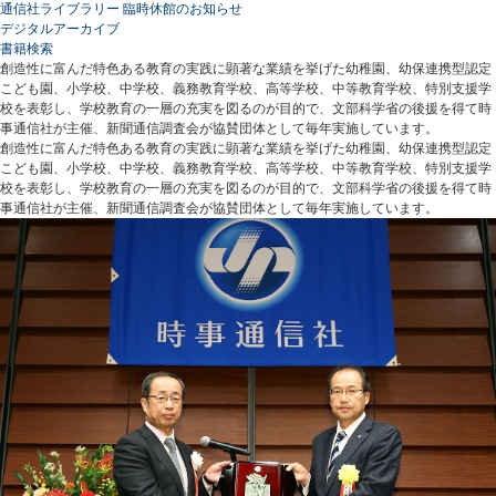
通信社ライブラリー 臨時休館のお知らせ
デジタルアーカイブ
書籍検索
創造性に富んだ特色ある教育の実践に顕著な業績を挙げた幼稚園、幼保連携型認定
こども園、小学校、中学校、義務教育学校、高等学校、中等教育学校、特別支援学
校を表彰し、学校教育の一層の充実を図るのが目的で、文部科学省の後援を得て時
事通信社が主催、新聞通信調査会が協賛団体として毎年実施しています。
創造性に富んだ特色ある教育の実践に顕著な業績を挙げた幼稚園、幼保連携型認定
こども園、小学校、中学校、義務教育学校、高等学校、中等教育学校、特別支援学
校を表彰し、学校教育の一層の充実を図るのが目的で、文部科学省の後援を得て時
事通信社が主催、新聞通信調査会が協賛団体として毎年実施しています。