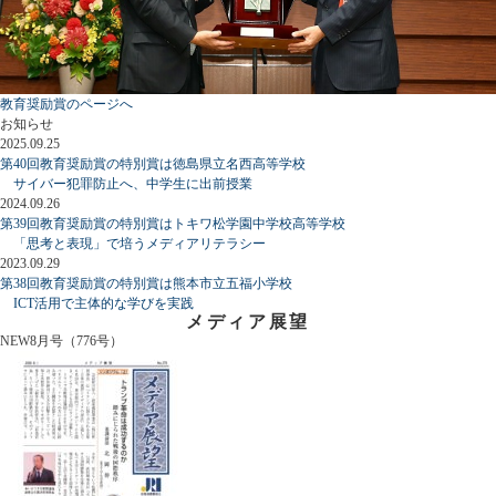
教育奨励賞のページへ
お知らせ
2025.09.25
第40回教育奨励賞の特別賞は徳島県立名西高等学校
サイバー犯罪防止へ、中学生に出前授業
2024.09.26
第39回教育奨励賞の特別賞はトキワ松学園中学校高等学校
「思考と表現」で培うメディアリテラシー
2023.09.29
第38回教育奨励賞の特別賞は熊本市立五福小学校
ICT活用で主体的な学びを実践
メディア展望
NEW
8月号（776号）