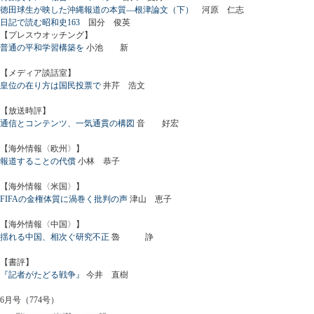
徳田球生が映した沖縄報道の本質―根津論文（下）
河原 仁志
日記で読む昭和史163
国分 俊英
【プレスウオッチング】
普通の平和学習構築を
小池 新
【メディア談話室】
皇位の在り方は国民投票で
井芹 浩文
【放送時評】
通信とコンテンツ、一気通貫の構図
音 好宏
【海外情報〈欧州〉】
報道することの代償
小林 恭子
【海外情報〈米国〉】
FIFAの金権体質に渦巻く批判の声
津山 恵子
【海外情報〈中国〉】
揺れる中国、相次ぐ研究不正
魯 諍
【書評】
『記者がたどる戦争』
今井 直樹
6月号（774号）