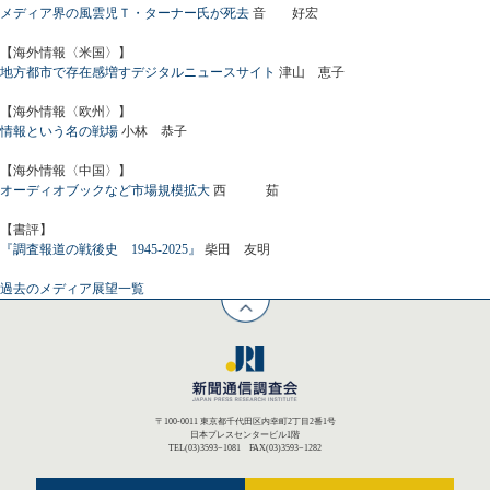
メディア界の風雲児Ｔ・ターナー氏が死去
音 好宏
【海外情報〈米国〉】
地方都市で存在感増すデジタルニュースサイト
津山 恵子
【海外情報〈欧州〉】
情報という名の戦場
小林 恭子
【海外情報〈中国〉】
オーディオブックなど市場規模拡大
西 茹
【書評】
『調査報道の戦後史 1945-2025』
柴田 友明
過去のメディア展望一覧
〒100-0011 東京都千代田区内幸町2丁目2番1号
日本プレスセンタービル1階
TEL(03)3593−1081 FAX(03)3593−1282