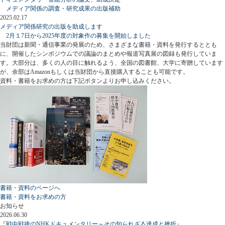
メディア関係の調査・研究成果の出版補助
2025.02.17
メディア関係研究の出版を助成します
2月１7日から2025年度の対象作の募集を開始しました
当財団は新聞・通信事業の発展のため、さまざまな書籍・資料を発行するととも
に、開催したシンポジウムでの議論のまとめや報道写真展の図録も発行していま
す。大部分は、多くの人の目に触れるよう、全国の図書館、大学に寄贈しています
が、余部はAmazonもしくは当財団から直接購入することも可能です。
資料・書籍をお求めの方は下記ボタンよりお申し込みください。
書籍・資料のページへ
書籍・資料をお求めの方
お知らせ
2026.06.30
『戦中戦後のNHKドキュメンタリー～その知られざる達成と挫折』