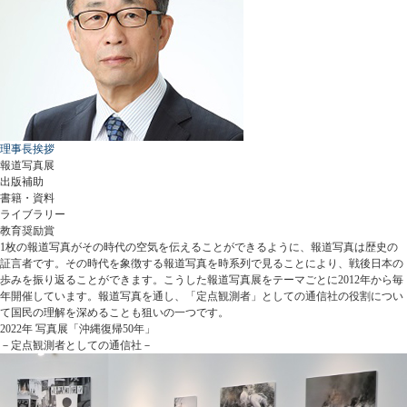
理事長挨拶
報道写真展
出版補助
書籍・資料
ライブラリー
教育奨励賞
1枚の報道写真がその時代の空気を伝えることができるように、報道写真は歴史の
証言者です。その時代を象徴する報道写真を時系列で見ることにより、戦後日本の
歩みを振り返ることができます。こうした報道写真展をテーマごとに2012年から毎
年開催しています。報道写真を通し、「定点観測者」としての通信社の役割につい
て国民の理解を深めることも狙いの一つです。
2022年 写真展「沖縄復帰50年」
－定点観測者としての通信社－