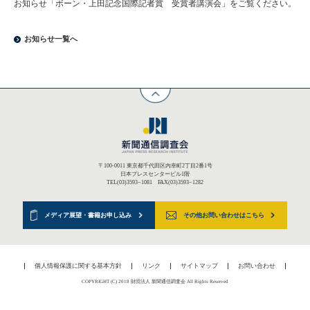
お知らせ「ボーン・上田記念国際記者賞 受賞者講演会」をご覧ください。
お知らせ一覧へ
〒100-0011 東京都千代田区内幸町2丁目2番1号
日本プレスセンタービル1階
TEL(03)3593−1081 FAX(03)3593−1282
メディア展望・書籍お申し込み
その他お問い合わせはこちら
個人情報保護に関する基本方針
リンク
サイトマップ
お問い合わせ
COPYRIGHT (C) 2018 財団法人 新聞通信調査会 All Rights Reserved