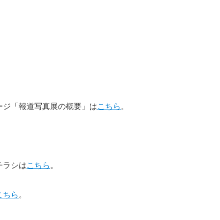
ージ「報道写真展の概要」は
こちら
。
チラシは
こちら
。
こちら
。