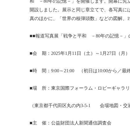
和 －80年の記憶－」を開催します。開幕に先
開設しました。展示と同じ章立てで、各写真には
真のほかに、「世界の核弾頭数」などの図解、19
■■報道写真展「戦争と平和 －80年の記憶－
■会 期：2025年1月11日（土）～1月27日（
■時 間：9:00～21:00 （初日は10:00から／最
■場 所：東京国際フォーラム・ロビーギャラ
（東京都千代田区丸の内3-5-1 会場地図・交
■主 催：公益財団法人新聞通信調査会