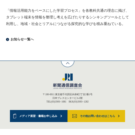
「情報活用能力をベースにした学習プロセス」を各教科共通の理念に掲げ、
タブレット端末を情報を整理し考えを広げたりするシンキングツールとして
利用し、地域・社会とリアルにつながる探究的な学びを積み重ねている。
お知らせ一覧へ
〒100-0011 東京都千代田区内幸町2丁目2番1号
日本プレスセンタービル1階
TEL(03)3593−1081 FAX(03)3593−1282
メディア展望・書籍お申し込み
その他お問い合わせはこちら