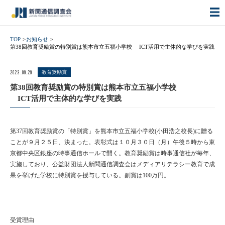
TOP
お知らせ
第38回教育奨励賞の特別賞は熊本市立五福小学校 ICT活用で主体的な学びを実践
2023.09.29
教育奨励賞
第38回教育奨励賞の特別賞は熊本市立五福小学校
ICT活用で主体的な学びを実践
第37回教育奨励賞の「特別賞」を熊本市立五福小学校(小田浩之校長)に贈る
ことが９月２５日、決まった。表彰式は１０月３０日（月）午後５時から東
京都中央区銀座の時事通信ホールで開く。教育奨励賞は時事通信社が毎年、
実施しており、公益財団法人新聞通信調査会はメディアリテラシー教育で成
果を挙げた学校に特別賞を授与している。副賞は100万円。
受賞理由