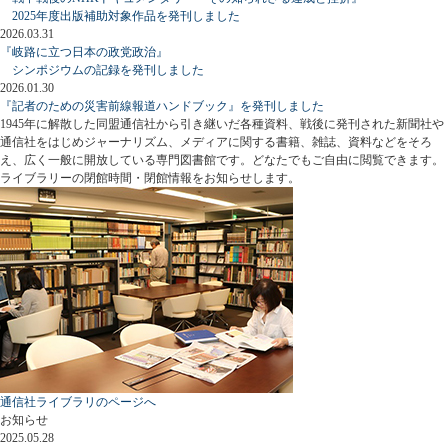
2025年度出版補助対象作品を発刊しました
2026.03.31
『岐路に立つ日本の政党政治』
シンポジウムの記録を発刊しました
2026.01.30
『記者のための災害前線報道ハンドブック』を発刊しました
1945年に解散した同盟通信社から引き継いだ各種資料、戦後に発刊された新聞社や
通信社をはじめジャーナリズム、メディアに関する書籍、雑誌、資料などをそろ
え、広く一般に開放している専門図書館です。どなたでもご自由に閲覧できます。
ライブラリーの閉館時間・閉館情報をお知らせします。
通信社ライブラリのページへ
お知らせ
2025.05.28