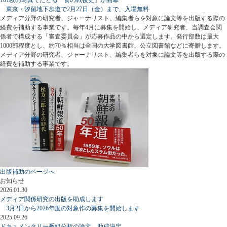
東京・汐留地下歩道で2月27日（金）まで、入場無料
メディア分野の研究者、ジャーナリスト、編集者らを対象に論文等を出版する際の
経費を補助する事業です。毎年4月に募集を開始し、メディア研究者、当調査会関
係者で構成する「審査委員会」が応募作品の中から選定します。発行部数は最大
1000部程度とし、約70％相当は全国の大学図書館、公立図書館などに寄贈します。
メディア分野の研究者、ジャーナリスト、編集者らを対象に論文等を出版する際の
経費を補助する事業です。
出版補助のページへ
お知らせ
2026.01.30
メディア関係研究の出版を助成します
3月2日から2026年度の対象作の募集を開始します
2025.09.26
ドキュメンタリー番組分析の論文、助成決定