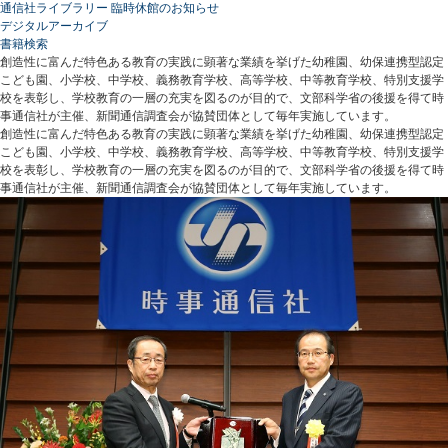
通信社ライブラリー 臨時休館のお知らせ
デジタルアーカイブ
書籍検索
創造性に富んだ特色ある教育の実践に顕著な業績を挙げた幼稚園、幼保連携型認定
こども園、小学校、中学校、義務教育学校、高等学校、中等教育学校、特別支援学
校を表彰し、学校教育の一層の充実を図るのが目的で、文部科学省の後援を得て時
事通信社が主催、新聞通信調査会が協賛団体として毎年実施しています。
創造性に富んだ特色ある教育の実践に顕著な業績を挙げた幼稚園、幼保連携型認定
こども園、小学校、中学校、義務教育学校、高等学校、中等教育学校、特別支援学
校を表彰し、学校教育の一層の充実を図るのが目的で、文部科学省の後援を得て時
事通信社が主催、新聞通信調査会が協賛団体として毎年実施しています。