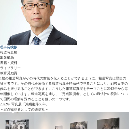
理事長挨拶
報道写真展
出版補助
書籍・資料
ライブラリー
教育奨励賞
1枚の報道写真がその時代の空気を伝えることができるように、報道写真は歴史の
証言者です。その時代を象徴する報道写真を時系列で見ることにより、戦後日本の
歩みを振り返ることができます。こうした報道写真展をテーマごとに2012年から毎
年開催しています。報道写真を通し、「定点観測者」としての通信社の役割につい
て国民の理解を深めることも狙いの一つです。
2022年 写真展「沖縄復帰50年」
－定点観測者としての通信社－