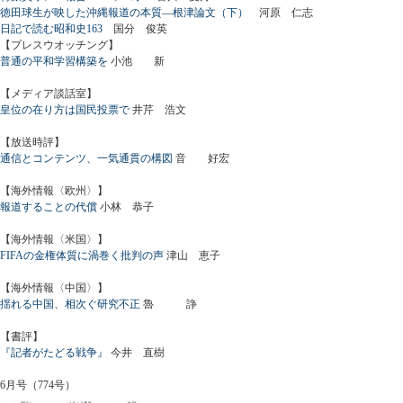
徳田球生が映した沖縄報道の本質―根津論文（下）
河原 仁志
日記で読む昭和史163
国分 俊英
【プレスウオッチング】
普通の平和学習構築を
小池 新
【メディア談話室】
皇位の在り方は国民投票で
井芹 浩文
【放送時評】
通信とコンテンツ、一気通貫の構図
音 好宏
【海外情報〈欧州〉】
報道することの代償
小林 恭子
【海外情報〈米国〉】
FIFAの金権体質に渦巻く批判の声
津山 恵子
【海外情報〈中国〉】
揺れる中国、相次ぐ研究不正
魯 諍
【書評】
『記者がたどる戦争』
今井 直樹
6月号（774号）