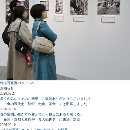
報道写真展のページへ
お知らせ
2026.02.27
多くのみなさまのご来場、ご観覧ありがとうございました
「食の戦後史－飢餓、飽食、美食－」は閉幕しました
2026.02.18
食の空間が生き方を変えていく原点にあると感じる…
藤原・京都大教授が「食の戦後史」に来場、対談
2026.02.10
101枚の写真でたどる「食の戦後史」が開幕