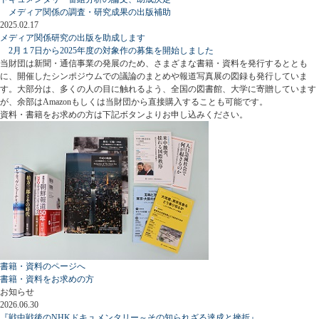
メディア関係の調査・研究成果の出版補助
2025.02.17
メディア関係研究の出版を助成します
2月１7日から2025年度の対象作の募集を開始しました
当財団は新聞・通信事業の発展のため、さまざまな書籍・資料を発行するととも
に、開催したシンポジウムでの議論のまとめや報道写真展の図録も発行していま
す。大部分は、多くの人の目に触れるよう、全国の図書館、大学に寄贈しています
が、余部はAmazonもしくは当財団から直接購入することも可能です。
資料・書籍をお求めの方は下記ボタンよりお申し込みください。
書籍・資料のページへ
書籍・資料をお求めの方
お知らせ
2026.06.30
『戦中戦後のNHKドキュメンタリー～その知られざる達成と挫折』