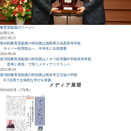
教育奨励賞のページへ
お知らせ
2025.09.25
第40回教育奨励賞の特別賞は徳島県立名西高等学校
サイバー犯罪防止へ、中学生に出前授業
2024.09.26
第39回教育奨励賞の特別賞はトキワ松学園中学校高等学校
「思考と表現」で培うメディアリテラシー
2023.09.29
第38回教育奨励賞の特別賞は熊本市立五福小学校
ICT活用で主体的な学びを実践
メディア展望
NEW
8月号（776号）