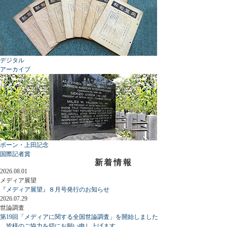
デジタル
アーカイブ
ボーン・上田記念
国際記者賞
新着情報
2026.08.01
メディア展望
『メディア展望』８月号発行のお知らせ
2026.07.29
世論調査
第19回「メディアに関する全国世論調査」を開始しました
皆様のご協力を切にお願い申し上げます