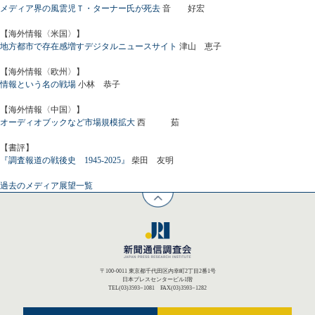
メディア界の風雲児Ｔ・ターナー氏が死去
音 好宏
【海外情報〈米国〉】
地方都市で存在感増すデジタルニュースサイト
津山 恵子
【海外情報〈欧州〉】
情報という名の戦場
小林 恭子
【海外情報〈中国〉】
オーディオブックなど市場規模拡大
西 茹
【書評】
『調査報道の戦後史 1945-2025』
柴田 友明
過去のメディア展望一覧
〒100-0011 東京都千代田区内幸町2丁目2番1号
日本プレスセンタービル1階
TEL(03)3593−1081 FAX(03)3593−1282