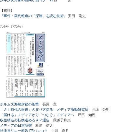
【書評】
『事件・裁判報道の「深層」を読む技術』
安田 剛史
7月号（775号）
ホルムズ海峡封鎖の衝撃
長尾 寛
「ＡＩ時代の報道」の在り方探る―メディア激動研究所
井坂 公明
「届ける」メディアから「つなぐ」メディアへ
坪田 知己
収益構造の転換進めるＡＰ通信
我孫子和夫
メディアの日本語㉒
杉浦 信之
特派員リレー報告175バンコク
古川 夏月