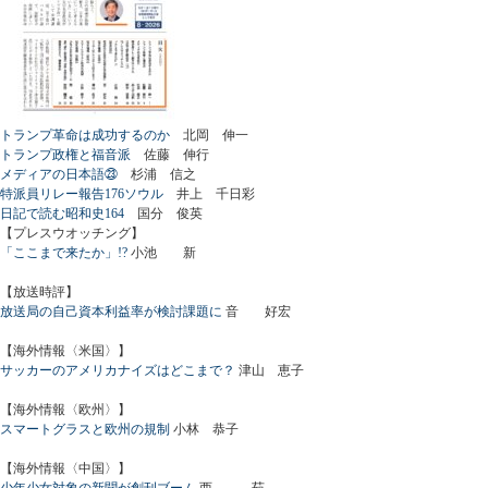
トランプ革命は成功するのか
北岡 伸一
トランプ政権と福音派
佐藤 伸行
メディアの日本語㉓
杉浦 信之
特派員リレー報告176ソウル
井上 千日彩
日記で読む昭和史164
国分 俊英
【プレスウオッチング】
「ここまで来たか」!?
小池 新
【放送時評】
放送局の自己資本利益率が検討課題に
音 好宏
【海外情報〈米国〉】
サッカーのアメリカナイズはどこまで？
津山 恵子
【海外情報〈欧州〉】
スマートグラスと欧州の規制
小林 恭子
【海外情報〈中国〉】
少年少女対象の新聞が創刊ブーム
西 茹