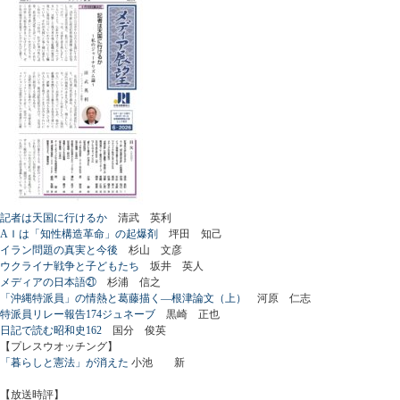
記者は天国に行けるか
清武 英利
AＩは「知性構造革命」の起爆剤
坪田 知己
イラン問題の真実と今後
杉山 文彦
ウクライナ戦争と子どもたち
坂井 英人
メディアの日本語㉑
杉浦 信之
「沖縄特派員」の情熱と葛藤描く―根津論文（上）
河原 仁志
特派員リレー報告174ジュネーブ
黒崎 正也
日記で読む昭和史162
国分 俊英
【プレスウオッチング】
「暮らしと憲法」が消えた
小池 新
【放送時評】