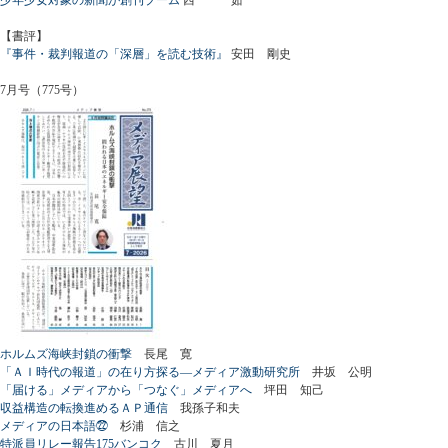
【書評】
『事件・裁判報道の「深層」を読む技術』
安田 剛史
7月号（775号）
ホルムズ海峡封鎖の衝撃
長尾 寛
「ＡＩ時代の報道」の在り方探る―メディア激動研究所
井坂 公明
「届ける」メディアから「つなぐ」メディアへ
坪田 知己
収益構造の転換進めるＡＰ通信
我孫子和夫
メディアの日本語㉒
杉浦 信之
特派員リレー報告175バンコク
古川 夏月