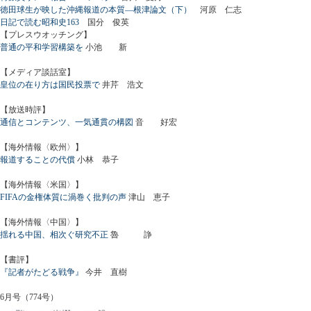
徳田球生が映した沖縄報道の本質―根津論文（下）
河原 仁志
日記で読む昭和史163
国分 俊英
【プレスウオッチング】
普通の平和学習構築を
小池 新
【メディア談話室】
皇位の在り方は国民投票で
井芹 浩文
【放送時評】
通信とコンテンツ、一気通貫の構図
音 好宏
【海外情報〈欧州〉】
報道することの代償
小林 恭子
【海外情報〈米国〉】
FIFAの金権体質に渦巻く批判の声
津山 恵子
【海外情報〈中国〉】
揺れる中国、相次ぐ研究不正
魯 諍
【書評】
『記者がたどる戦争』
今井 直樹
6月号（774号）