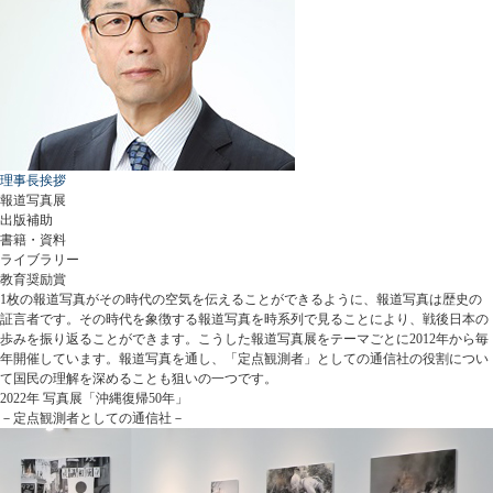
理事長挨拶
報道写真展
出版補助
書籍・資料
ライブラリー
教育奨励賞
1枚の報道写真がその時代の空気を伝えることができるように、報道写真は歴史の
証言者です。その時代を象徴する報道写真を時系列で見ることにより、戦後日本の
歩みを振り返ることができます。こうした報道写真展をテーマごとに2012年から毎
年開催しています。報道写真を通し、「定点観測者」としての通信社の役割につい
て国民の理解を深めることも狙いの一つです。
2022年 写真展「沖縄復帰50年」
－定点観測者としての通信社－