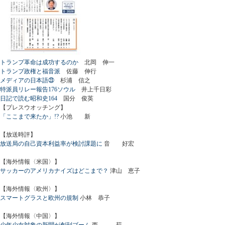
トランプ革命は成功するのか
北岡 伸一
トランプ政権と福音派
佐藤 伸行
メディアの日本語㉓
杉浦 信之
特派員リレー報告176ソウル
井上千日彩
日記で読む昭和史164
国分 俊英
【プレスウオッチング】
「ここまで来たか」!?
小池 新
【放送時評】
放送局の自己資本利益率が検討課題に
音 好宏
【海外情報〈米国〉】
サッカーのアメリカナイズはどこまで？
津山 恵子
【海外情報〈欧州〉】
スマートグラスと欧州の規制
小林 恭子
【海外情報〈中国〉】
少年少女対象の新聞が創刊ブーム
西 茹