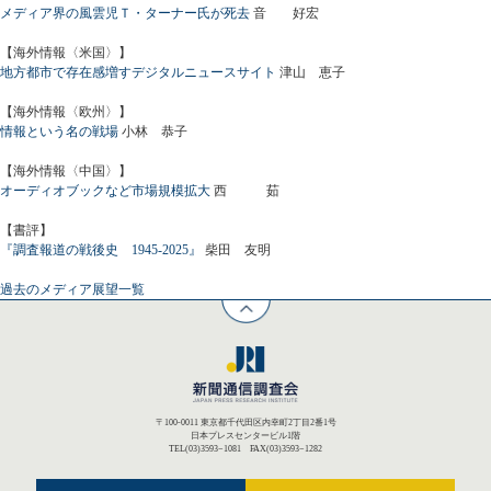
メディア界の風雲児Ｔ・ターナー氏が死去
音 好宏
【海外情報〈米国〉】
地方都市で存在感増すデジタルニュースサイト
津山 恵子
【海外情報〈欧州〉】
情報という名の戦場
小林 恭子
【海外情報〈中国〉】
オーディオブックなど市場規模拡大
西 茹
【書評】
『調査報道の戦後史 1945-2025』
柴田 友明
過去のメディア展望一覧
〒100-0011 東京都千代田区内幸町2丁目2番1号
日本プレスセンタービル1階
TEL(03)3593−1081 FAX(03)3593−1282