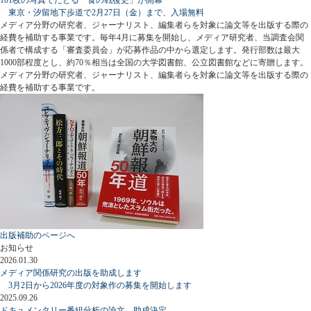
東京・汐留地下歩道で2月27日（金）まで、入場無料
メディア分野の研究者、ジャーナリスト、編集者らを対象に論文等を出版する際の
経費を補助する事業です。毎年4月に募集を開始し、メディア研究者、当調査会関
係者で構成する「審査委員会」が応募作品の中から選定します。発行部数は最大
1000部程度とし、約70％相当は全国の大学図書館、公立図書館などに寄贈します。
メディア分野の研究者、ジャーナリスト、編集者らを対象に論文等を出版する際の
経費を補助する事業です。
出版補助のページへ
お知らせ
2026.01.30
メディア関係研究の出版を助成します
3月2日から2026年度の対象作の募集を開始します
2025.09.26
ドキュメンタリー番組分析の論文、助成決定