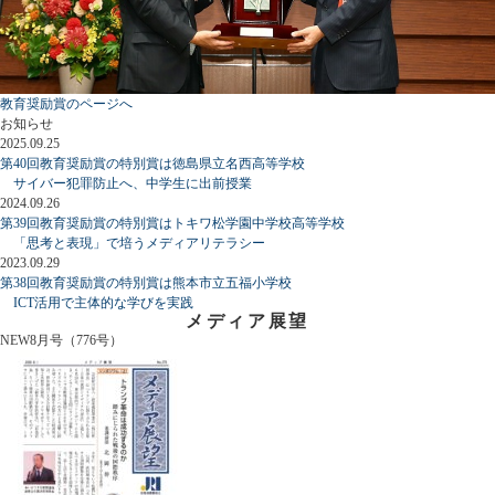
教育奨励賞のページへ
お知らせ
2025.09.25
第40回教育奨励賞の特別賞は徳島県立名西高等学校
サイバー犯罪防止へ、中学生に出前授業
2024.09.26
第39回教育奨励賞の特別賞はトキワ松学園中学校高等学校
「思考と表現」で培うメディアリテラシー
2023.09.29
第38回教育奨励賞の特別賞は熊本市立五福小学校
ICT活用で主体的な学びを実践
メディア展望
NEW
8月号（776号）