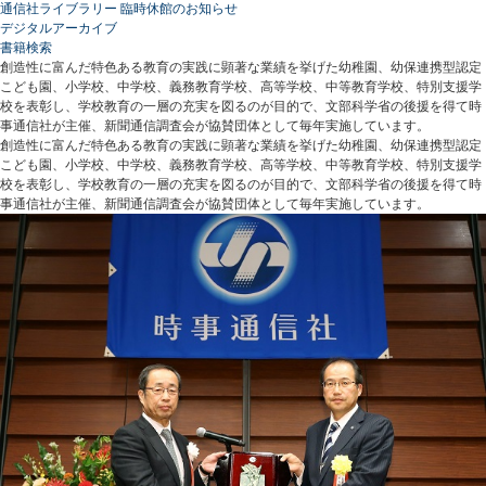
通信社ライブラリー 臨時休館のお知らせ
デジタルアーカイブ
書籍検索
創造性に富んだ特色ある教育の実践に顕著な業績を挙げた幼稚園、幼保連携型認定
こども園、小学校、中学校、義務教育学校、高等学校、中等教育学校、特別支援学
校を表彰し、学校教育の一層の充実を図るのが目的で、文部科学省の後援を得て時
事通信社が主催、新聞通信調査会が協賛団体として毎年実施しています。
創造性に富んだ特色ある教育の実践に顕著な業績を挙げた幼稚園、幼保連携型認定
こども園、小学校、中学校、義務教育学校、高等学校、中等教育学校、特別支援学
校を表彰し、学校教育の一層の充実を図るのが目的で、文部科学省の後援を得て時
事通信社が主催、新聞通信調査会が協賛団体として毎年実施しています。