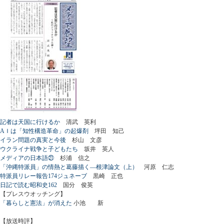
記者は天国に行けるか
清武 英利
AＩは「知性構造革命」の起爆剤
坪田 知己
イラン問題の真実と今後
杉山 文彦
ウクライナ戦争と子どもたち
坂井 英人
メディアの日本語㉑
杉浦 信之
「沖縄特派員」の情熱と葛藤描く―根津論文（上）
河原 仁志
特派員リレー報告174ジュネーブ
黒崎 正也
日記で読む昭和史162
国分 俊英
【プレスウオッチング】
「暮らしと憲法」が消えた
小池 新
【放送時評】