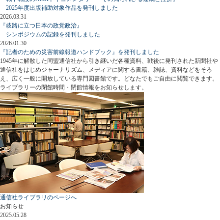
2025年度出版補助対象作品を発刊しました
2026.03.31
『岐路に立つ日本の政党政治』
シンポジウムの記録を発刊しました
2026.01.30
『記者のための災害前線報道ハンドブック』を発刊しました
1945年に解散した同盟通信社から引き継いだ各種資料、戦後に発刊された新聞社や
通信社をはじめジャーナリズム、メディアに関する書籍、雑誌、資料などをそろ
え、広く一般に開放している専門図書館です。どなたでもご自由に閲覧できます。
ライブラリーの閉館時間・閉館情報をお知らせします。
通信社ライブラリのページへ
お知らせ
2025.05.28