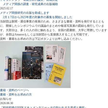
メディア関係の調査・研究成果の出版補助
2025.02.17
メディア関係研究の出版を助成します
2月１7日から2025年度の対象作の募集を開始しました
当財団は新聞・通信事業の発展のため、さまざまな書籍・資料を発行するととも
に、開催したシンポジウムでの議論のまとめや報道写真展の図録も発行していま
す。大部分は、多くの人の目に触れるよう、全国の図書館、大学に寄贈しています
が、余部はAmazonもしくは当財団から直接購入することも可能です。
資料・書籍をお求めの方は下記ボタンよりお申し込みください。
書籍・資料のページへ
書籍・資料をお求めの方
お知らせ
2026.06.30
『戦中戦後のNHKドキュメンタリー～その知られざる達成と挫折』