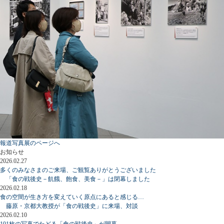
報道写真展のページへ
お知らせ
2026.02.27
多くのみなさまのご来場、ご観覧ありがとうございました
「食の戦後史－飢餓、飽食、美食－」は閉幕しました
2026.02.18
食の空間が生き方を変えていく原点にあると感じる…
藤原・京都大教授が「食の戦後史」に来場、対談
2026.02.10
101枚の写真でたどる「食の戦後史」が開幕