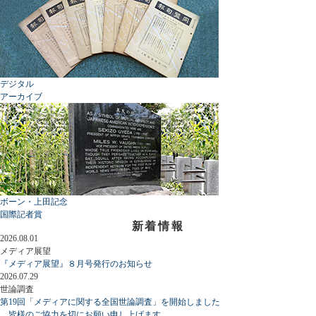
デジタル
アーカイブ
ボーン・上田記念
国際記者賞
新着情報
2026.08.01
メディア展望
『メディア展望』８月号発行のお知らせ
2026.07.29
世論調査
第19回「メディアに関する全国世論調査」を開始しました
皆様のご協力を切にお願い申し上げます