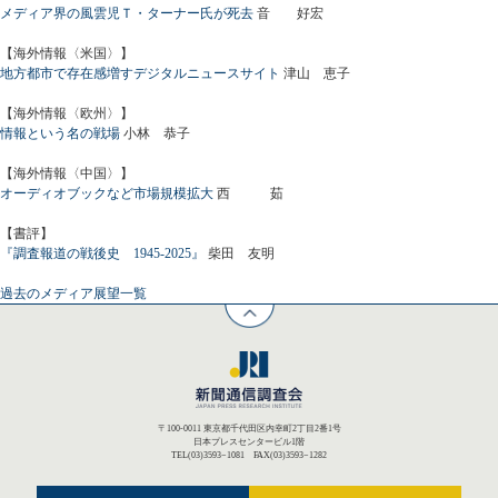
メディア界の風雲児Ｔ・ターナー氏が死去
音 好宏
【海外情報〈米国〉】
地方都市で存在感増すデジタルニュースサイト
津山 恵子
【海外情報〈欧州〉】
情報という名の戦場
小林 恭子
【海外情報〈中国〉】
オーディオブックなど市場規模拡大
西 茹
【書評】
『調査報道の戦後史 1945-2025』
柴田 友明
過去のメディア展望一覧
〒100-0011 東京都千代田区内幸町2丁目2番1号
日本プレスセンタービル1階
TEL(03)3593−1081 FAX(03)3593−1282