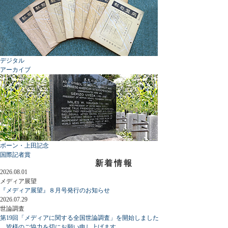
デジタル
アーカイブ
ボーン・上田記念
国際記者賞
新着情報
2026.08.01
メディア展望
『メディア展望』８月号発行のお知らせ
2026.07.29
世論調査
第19回「メディアに関する全国世論調査」を開始しました
皆様のご協力を切にお願い申し上げます