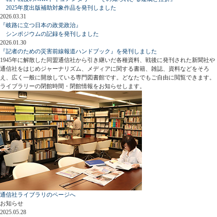
2025年度出版補助対象作品を発刊しました
2026.03.31
『岐路に立つ日本の政党政治』
シンポジウムの記録を発刊しました
2026.01.30
『記者のための災害前線報道ハンドブック』を発刊しました
1945年に解散した同盟通信社から引き継いだ各種資料、戦後に発刊された新聞社や
通信社をはじめジャーナリズム、メディアに関する書籍、雑誌、資料などをそろ
え、広く一般に開放している専門図書館です。どなたでもご自由に閲覧できます。
ライブラリーの閉館時間・閉館情報をお知らせします。
通信社ライブラリのページへ
お知らせ
2025.05.28