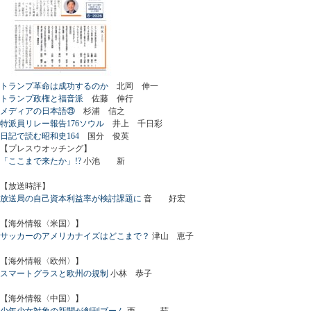
トランプ革命は成功するのか
北岡 伸一
トランプ政権と福音派
佐藤 伸行
メディアの日本語㉓
杉浦 信之
特派員リレー報告176ソウル
井上 千日彩
日記で読む昭和史164
国分 俊英
【プレスウオッチング】
「ここまで来たか」!?
小池 新
【放送時評】
放送局の自己資本利益率が検討課題に
音 好宏
【海外情報〈米国〉】
サッカーのアメリカナイズはどこまで？
津山 恵子
【海外情報〈欧州〉】
スマートグラスと欧州の規制
小林 恭子
【海外情報〈中国〉】
少年少女対象の新聞が創刊ブーム
西 茹