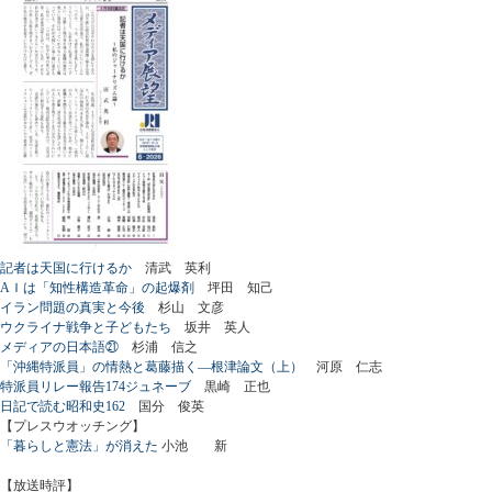
記者は天国に行けるか
清武 英利
AＩは「知性構造革命」の起爆剤
坪田 知己
イラン問題の真実と今後
杉山 文彦
ウクライナ戦争と子どもたち
坂井 英人
メディアの日本語㉑
杉浦 信之
「沖縄特派員」の情熱と葛藤描く―根津論文（上）
河原 仁志
特派員リレー報告174ジュネーブ
黒崎 正也
日記で読む昭和史162
国分 俊英
【プレスウオッチング】
「暮らしと憲法」が消えた
小池 新
【放送時評】