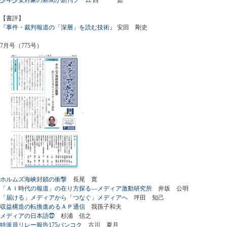
【書評】
『事件・裁判報道の「深層」を読む技術』
安田 剛史
7月号（775号）
ホルムズ海峡封鎖の衝撃
長尾 寛
「ＡＩ時代の報道」の在り方探る―メディア激動研究所
井坂 公明
「届ける」メディアから「つなぐ」メディアへ
坪田 知己
収益構造の転換進めるＡＰ通信
我孫子和夫
メディアの日本語㉒
杉浦 信之
特派員リレー報告175バンコク
古川 夏月