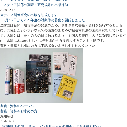
メディア関係の調査・研究成果の出版補助
2025.02.17
メディア関係研究の出版を助成します
2月１7日から2025年度の対象作の募集を開始しました
当財団は新聞・通信事業の発展のため、さまざまな書籍・資料を発行するととも
に、開催したシンポジウムでの議論のまとめや報道写真展の図録も発行していま
す。大部分は、多くの人の目に触れるよう、全国の図書館、大学に寄贈しています
が、余部はAmazonもしくは当財団から直接購入することも可能です。
資料・書籍をお求めの方は下記ボタンよりお申し込みください。
書籍・資料のページへ
書籍・資料をお求めの方
お知らせ
2026.06.30
『戦中戦後のNHKドキュメンタリー～その知られざる達成と挫折』