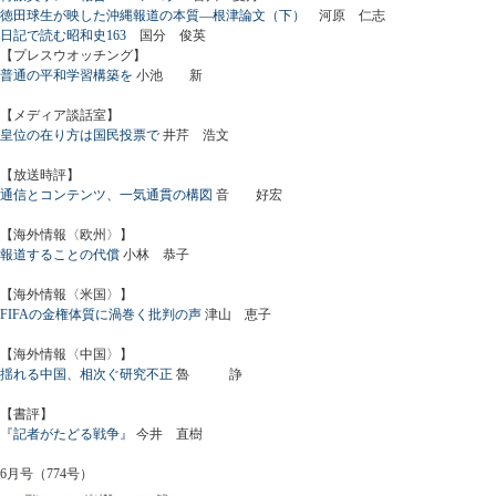
徳田球生が映した沖縄報道の本質―根津論文（下）
河原 仁志
日記で読む昭和史163
国分 俊英
【プレスウオッチング】
普通の平和学習構築を
小池 新
【メディア談話室】
皇位の在り方は国民投票で
井芹 浩文
【放送時評】
通信とコンテンツ、一気通貫の構図
音 好宏
【海外情報〈欧州〉】
報道することの代償
小林 恭子
【海外情報〈米国〉】
FIFAの金権体質に渦巻く批判の声
津山 恵子
【海外情報〈中国〉】
揺れる中国、相次ぐ研究不正
魯 諍
【書評】
『記者がたどる戦争』
今井 直樹
6月号（774号）