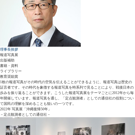
理事長挨拶
報道写真展
出版補助
書籍・資料
ライブラリー
教育奨励賞
1枚の報道写真がその時代の空気を伝えることができるように、報道写真は歴史の
証言者です。その時代を象徴する報道写真を時系列で見ることにより、戦後日本の
歩みを振り返ることができます。こうした報道写真展をテーマごとに2012年から毎
年開催しています。報道写真を通し、「定点観測者」としての通信社の役割につい
て国民の理解を深めることも狙いの一つです。
2022年 写真展「沖縄復帰50年」
－定点観測者としての通信社－