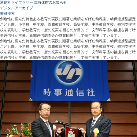
通信社ライブラリー 臨時休館のお知らせ
デジタルアーカイブ
書籍検索
創造性に富んだ特色ある教育の実践に顕著な業績を挙げた幼稚園、幼保連携型認定
こども園、小学校、中学校、義務教育学校、高等学校、中等教育学校、特別支援学
校を表彰し、学校教育の一層の充実を図るのが目的で、文部科学省の後援を得て時
事通信社が主催、新聞通信調査会が協賛団体として毎年実施しています。
創造性に富んだ特色ある教育の実践に顕著な業績を挙げた幼稚園、幼保連携型認定
こども園、小学校、中学校、義務教育学校、高等学校、中等教育学校、特別支援学
校を表彰し、学校教育の一層の充実を図るのが目的で、文部科学省の後援を得て時
事通信社が主催、新聞通信調査会が協賛団体として毎年実施しています。