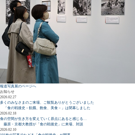
報道写真展のページへ
お知らせ
2026.02.27
多くのみなさまのご来場、ご観覧ありがとうございました
「食の戦後史－飢餓、飽食、美食－」は閉幕しました
2026.02.18
食の空間が生き方を変えていく原点にあると感じる…
藤原・京都大教授が「食の戦後史」に来場、対談
2026.02.10
101枚の写真でたどる「食の戦後史」が開幕