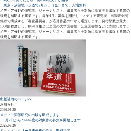
東京・汐留地下歩道で2月27日（金）まで、入場無料
メディア分野の研究者、ジャーナリスト、編集者らを対象に論文等を出版する際の
経費を補助する事業です。毎年4月に募集を開始し、メディア研究者、当調査会関
係者で構成する「審査委員会」が応募作品の中から選定します。発行部数は最大
1000部程度とし、約70％相当は全国の大学図書館、公立図書館などに寄贈します。
メディア分野の研究者、ジャーナリスト、編集者らを対象に論文等を出版する際の
経費を補助する事業です。
出版補助のページへ
お知らせ
2026.01.30
メディア関係研究の出版を助成します
3月2日から2026年度の対象作の募集を開始します
2025.09.26
ドキュメンタリー番組分析の論文、助成決定