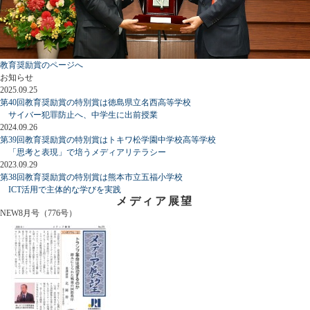
教育奨励賞のページへ
お知らせ
2025.09.25
第40回教育奨励賞の特別賞は徳島県立名西高等学校
サイバー犯罪防止へ、中学生に出前授業
2024.09.26
第39回教育奨励賞の特別賞はトキワ松学園中学校高等学校
「思考と表現」で培うメディアリテラシー
2023.09.29
第38回教育奨励賞の特別賞は熊本市立五福小学校
ICT活用で主体的な学びを実践
メディア展望
NEW
8月号（776号）