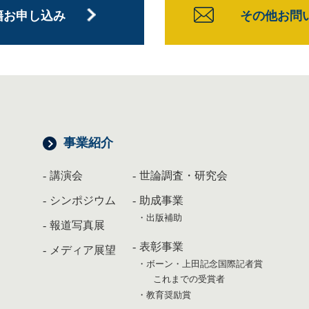
籍お申し込み
その他お問
事業紹介
講演会
世論調査・研究会
シンポジウム
助成事業
出版補助
報道写真展
表彰事業
メディア展望
ボーン・上田記念国際記者賞
これまでの受賞者
教育奨励賞