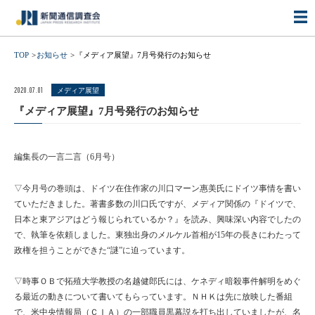
TOP
お知らせ
『メディア展望』7月号発行のお知らせ
2020.07.01
メディア展望
『メディア展望』7月号発行のお知らせ
編集長の一言二言（6月号）
▽今月号の巻頭は、ドイツ在住作家の川口マーン惠美氏にドイツ事情を書い
ていただきました。著書多数の川口氏ですが、メディア関係の『ドイツで、
日本と東アジアはどう報じられているか？』を読み、興味深い内容でしたの
で、執筆を依頼しました。東独出身のメルケル首相が15年の長きにわたって
政権を担うことができた“謎”に迫っています。
▽時事ＯＢで拓殖大学教授の名越健郎氏には、ケネディ暗殺事件解明をめぐ
る最近の動きについて書いてもらっています。ＮＨＫは先に放映した番組
で、米中央情報局（ＣＩＡ）の一部職員黒幕説を打ち出していましたが、名