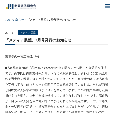
TOP
お知らせ
『メディア展望』2月号発行のお知らせ
2026.02.01
メディア展望
『メディア展望』2月号発行のお知らせ
編集長の一言二言
(2
月号
)
■高市早苗首相が「私が首相でいいのか信を問う」と決断した衆院選が佳境
です。高市氏は内閣支持率が高いうちに衆院を解散し、あわよくば自民党単
独で過半数を獲得できると踏んだのでしょう。ただ、有権者の多くは高市氏
を支持しても「政治とカネ」の問題で自民党を許していません。それが内閣
と自民党の支持率の乖離（かいり）を生んでいます。この問題で落選した議
員が支持を訴え、比例で重複立候補しているとなればなおさらです。高市氏
が、自らへの支持を自民党支持につなげられるかが焦点です。一方、立憲民
主と公明両党が新党「中道改革連合」を立ち上げましたが、どう見ても選挙
目当ての「野合」にしか見えません。公明党は小選挙区では勝てないので、