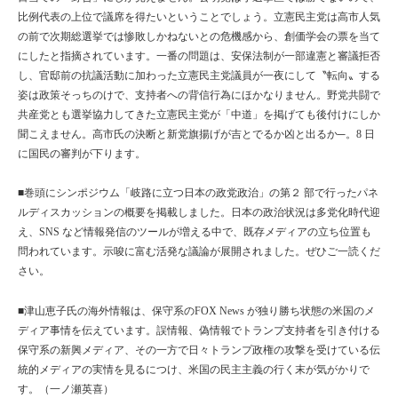
比例代表の上位で議席を得たいということでしょう。立憲民主党は高市人気
の前で次期総選挙では惨敗しかねないとの危機感から、創価学会の票を当て
にしたと指摘されています。一番の問題は、安保法制が一部違憲と審議拒否
し、官邸前の抗議活動に加わった立憲民主党議員が一夜にして〝転向〟する
姿は政策そっちのけで、支持者への背信行為にほかなりません。野党共闘で
共産党とも選挙協力してきた立憲民主党が「中道」を掲げても後付けにしか
聞こえません。高市氏の決断と新党旗揚げが吉とでるか凶と出るか─。
8
日
に国民の審判が下ります。
■巻頭にシンポジウム「岐路に立つ日本の政党政治」の第２ 部で行ったパネ
ルディスカッションの概要を掲載しました。日本の政治状況は多党化時代迎
え、
SNS
など情報発信のツールが増える中で、既存メディアの立ち位置も
問われています。示唆に富む活発な議論が展開されました。ぜひご一読くだ
さい。
■津山恵子氏の海外情報は、保守系の
FOX News
が独り勝ち状態の米国のメ
ディア事情を伝えています。誤情報、偽情報でトランプ支持者を引き付ける
保守系の新興メディア、その一方で日々トランプ政権の攻撃を受けている伝
統的メディアの実情を見るにつけ、米国の民主主義の行く末が気がかりで
す。（一ノ瀬英喜）