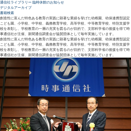
通信社ライブラリー 臨時休館のお知らせ
デジタルアーカイブ
書籍検索
創造性に富んだ特色ある教育の実践に顕著な業績を挙げた幼稚園、幼保連携型認定
こども園、小学校、中学校、義務教育学校、高等学校、中等教育学校、特別支援学
校を表彰し、学校教育の一層の充実を図るのが目的で、文部科学省の後援を得て時
事通信社が主催、新聞通信調査会が協賛団体として毎年実施しています。
創造性に富んだ特色ある教育の実践に顕著な業績を挙げた幼稚園、幼保連携型認定
こども園、小学校、中学校、義務教育学校、高等学校、中等教育学校、特別支援学
校を表彰し、学校教育の一層の充実を図るのが目的で、文部科学省の後援を得て時
事通信社が主催、新聞通信調査会が協賛団体として毎年実施しています。