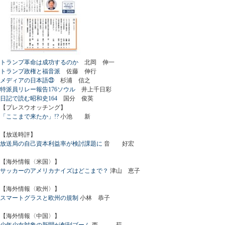
トランプ革命は成功するのか
北岡 伸一
トランプ政権と福音派
佐藤 伸行
メディアの日本語㉓
杉浦 信之
特派員リレー報告176ソウル
井上千日彩
日記で読む昭和史164
国分 俊英
【プレスウオッチング】
「ここまで来たか」!?
小池 新
【放送時評】
放送局の自己資本利益率が検討課題に
音 好宏
【海外情報〈米国〉】
サッカーのアメリカナイズはどこまで？
津山 恵子
【海外情報〈欧州〉】
スマートグラスと欧州の規制
小林 恭子
【海外情報〈中国〉】
少年少女対象の新聞が創刊ブーム
西 茹