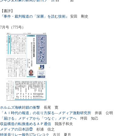
【書評】
『事件・裁判報道の「深層」を読む技術』
安田 剛史
7月号（775号）
ホルムズ海峡封鎖の衝撃
長尾 寛
「ＡＩ時代の報道」の在り方探る―メディア激動研究所
井坂 公明
「届ける」メディアから「つなぐ」メディアへ
坪田 知己
収益構造の転換進めるＡＰ通信
我孫子和夫
メディアの日本語㉒
杉浦 信之
特派員リレー報告175バンコク
古川 夏月