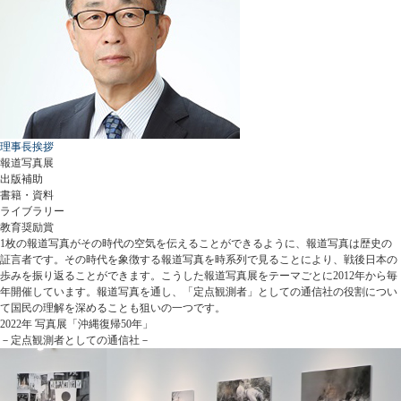
理事長挨拶
報道写真展
出版補助
書籍・資料
ライブラリー
教育奨励賞
1枚の報道写真がその時代の空気を伝えることができるように、報道写真は歴史の
証言者です。その時代を象徴する報道写真を時系列で見ることにより、戦後日本の
歩みを振り返ることができます。こうした報道写真展をテーマごとに2012年から毎
年開催しています。報道写真を通し、「定点観測者」としての通信社の役割につい
て国民の理解を深めることも狙いの一つです。
2022年 写真展「沖縄復帰50年」
－定点観測者としての通信社－