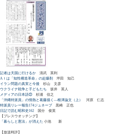
記者は天国に行けるか
清武 英利
AＩは「知性構造革命」の起爆剤
坪田 知己
イラン問題の真実と今後
杉山 文彦
ウクライナ戦争と子どもたち
坂井 英人
メディアの日本語㉑
杉浦 信之
「沖縄特派員」の情熱と葛藤描く―根津論文（上）
河原 仁志
特派員リレー報告174ジュネーブ
黒崎 正也
日記で読む昭和史162
国分 俊英
【プレスウオッチング】
「暮らしと憲法」が消えた
小池 新
【放送時評】