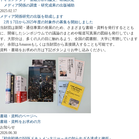
メディア関係の調査・研究成果の出版補助
2025.02.17
メディア関係研究の出版を助成します
2月１7日から2025年度の対象作の募集を開始しました
当財団は新聞・通信事業の発展のため、さまざまな書籍・資料を発行するととも
に、開催したシンポジウムでの議論のまとめや報道写真展の図録も発行していま
す。大部分は、多くの人の目に触れるよう、全国の図書館、大学に寄贈しています
が、余部はAmazonもしくは当財団から直接購入することも可能です。
資料・書籍をお求めの方は下記ボタンよりお申し込みください。
書籍・資料のページへ
書籍・資料をお求めの方
お知らせ
2026.06.30
『戦中戦後のNHKドキュメンタリー～その知られざる達成と挫折』