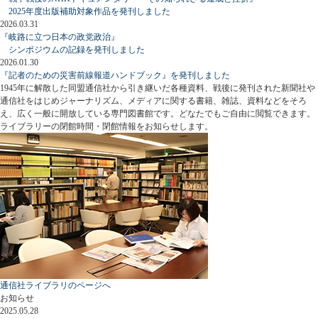
2025年度出版補助対象作品を発刊しました
2026.03.31
『岐路に立つ日本の政党政治』
シンポジウムの記録を発刊しました
2026.01.30
『記者のための災害前線報道ハンドブック』を発刊しました
1945年に解散した同盟通信社から引き継いだ各種資料、戦後に発刊された新聞社や
通信社をはじめジャーナリズム、メディアに関する書籍、雑誌、資料などをそろ
え、広く一般に開放している専門図書館です。どなたでもご自由に閲覧できます。
ライブラリーの閉館時間・閉館情報をお知らせします。
通信社ライブラリのページへ
お知らせ
2025.05.28