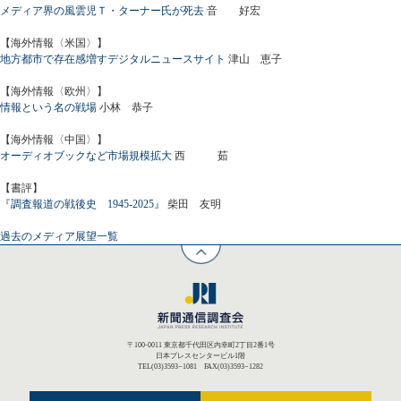
メディア界の風雲児Ｔ・ターナー氏が死去
音 好宏
【海外情報〈米国〉】
地方都市で存在感増すデジタルニュースサイト
津山 恵子
【海外情報〈欧州〉】
情報という名の戦場
小林 恭子
【海外情報〈中国〉】
オーディオブックなど市場規模拡大
西 茹
【書評】
『調査報道の戦後史 1945-2025』
柴田 友明
過去のメディア展望一覧
〒100-0011 東京都千代田区内幸町2丁目2番1号
日本プレスセンタービル1階
TEL(03)3593−1081 FAX(03)3593−1282