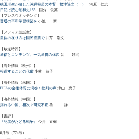
徳田球生が映した沖縄報道の本質―根津論文（下）
河原 仁志
日記で読む昭和史163
国分 俊英
【プレスウオッチング】
普通の平和学習構築を
小池 新
【メディア談話室】
皇位の在り方は国民投票で
井芹 浩文
【放送時評】
通信とコンテンツ、一気通貫の構図
音 好宏
【海外情報〈欧州〉】
報道することの代償
小林 恭子
【海外情報〈米国〉】
FIFAの金権体質に渦巻く批判の声
津山 恵子
【海外情報〈中国〉】
揺れる中国、相次ぐ研究不正
魯 諍
【書評】
『記者がたどる戦争』
今井 直樹
6月号（774号）