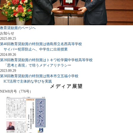
教育奨励賞のページへ
お知らせ
2025.09.25
第40回教育奨励賞の特別賞は徳島県立名西高等学校
サイバー犯罪防止へ、中学生に出前授業
2024.09.26
第39回教育奨励賞の特別賞はトキワ松学園中学校高等学校
「思考と表現」で培うメディアリテラシー
2023.09.29
第38回教育奨励賞の特別賞は熊本市立五福小学校
ICT活用で主体的な学びを実践
メディア展望
NEW
8月号（776号）