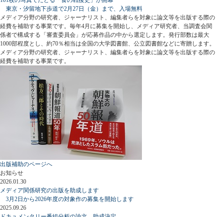
東京・汐留地下歩道で2月27日（金）まで、入場無料
メディア分野の研究者、ジャーナリスト、編集者らを対象に論文等を出版する際の
経費を補助する事業です。毎年4月に募集を開始し、メディア研究者、当調査会関
係者で構成する「審査委員会」が応募作品の中から選定します。発行部数は最大
1000部程度とし、約70％相当は全国の大学図書館、公立図書館などに寄贈します。
メディア分野の研究者、ジャーナリスト、編集者らを対象に論文等を出版する際の
経費を補助する事業です。
出版補助のページへ
お知らせ
2026.01.30
メディア関係研究の出版を助成します
3月2日から2026年度の対象作の募集を開始します
2025.09.26
ドキュメンタリー番組分析の論文、助成決定