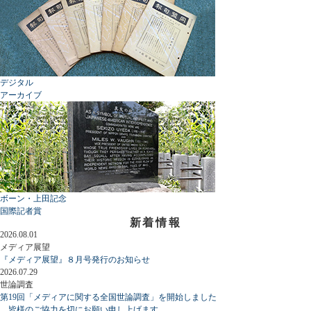
デジタル
アーカイブ
ボーン・上田記念
国際記者賞
新着情報
2026.08.01
メディア展望
『メディア展望』８月号発行のお知らせ
2026.07.29
世論調査
第19回「メディアに関する全国世論調査」を開始しました
皆様のご協力を切にお願い申し上げます